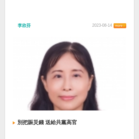
李欣芬
2023-08-14
別把賑災錢 送給共黨高官