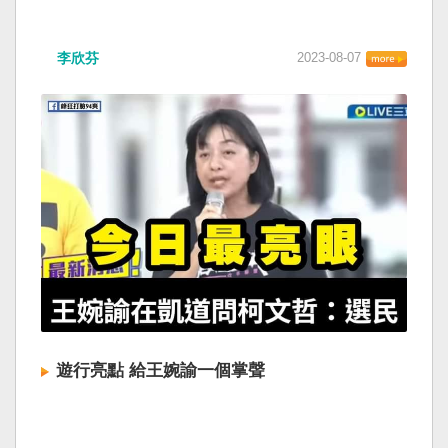
李欣芬
2023-08-07
遊行亮點 給王婉諭一個掌聲