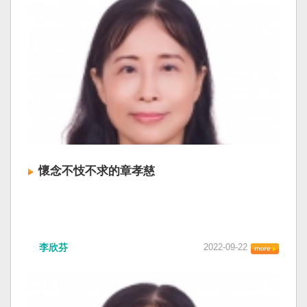
懷念不忮不求的章孝慈
李欣芬
2022-09-22