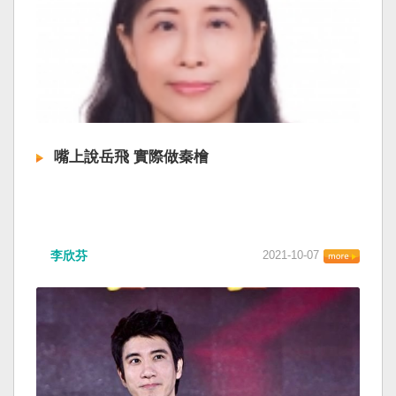
嘴上說岳飛 實際做秦檜
李欣芬
2021-10-07