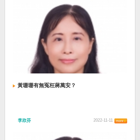
黃珊珊有無冤枉蔣萬安？
李欣芬
2022-11-11