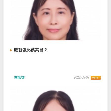
羅智強比蔡其昌？
李欣芬
2022-05-07