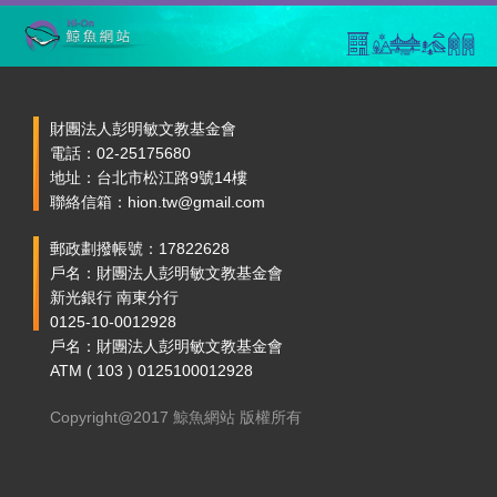
財團法人彭明敏文教基金會
電話：02-25175680
地址：台北市松江路9號14樓
聯絡信箱：hion.tw@gmail.com
郵政劃撥帳號：17822628
戶名：財團法人彭明敏文教基金會
新光銀行 南東分行
0125-10-0012928
戶名：財團法人彭明敏文教基金會
ATM ( 103 ) 0125100012928
Copyright@2017 鯨魚網站 版權所有