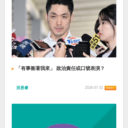
「有事衝著我來」 政治責任或口號表演？
洪昱睿
2026-07-31