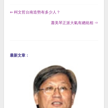
⇐ 柯文哲台南造勢有多少人？
蕭美琴正派大氣有總統相 ⇒
最新文章：