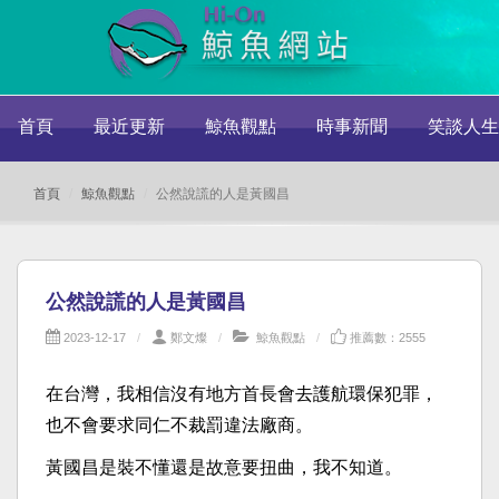
首頁
最近更新
鯨魚觀點
時事新聞
笑談人生
首頁
鯨魚觀點
公然說謊的人是黃國昌
公然說謊的人是黃國昌
2023-12-17
鄭文燦
鯨魚觀點
推薦數：2555
在台灣，我相信沒有地方首長會去護航環保犯罪，
也不會要求同仁不裁罰違法廠商。
黃國昌是裝不懂還是故意要扭曲，我不知道。