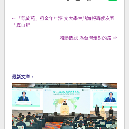
⇐ 「凱旋苑」租金年年漲 文大學生貼海報轟侯友宜
「真自肥」
賴籲鄉親 為台灣走對的路 ⇒
最新文章：