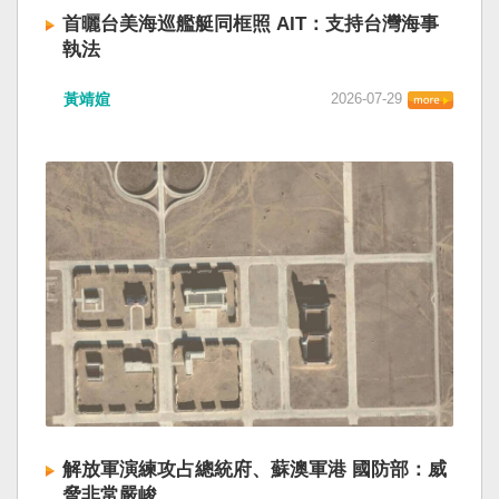
首曬台美海巡艦艇同框照 AIT：支持台灣海事
執法
黃靖媗
2026-07-29
解放軍演練攻占總統府、蘇澳軍港 國防部：威
脅非常嚴峻