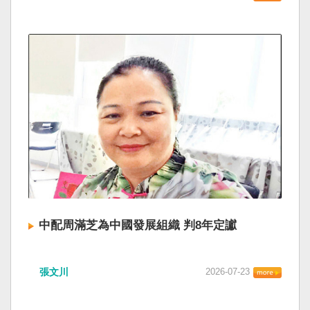
中配周滿芝為中國發展組織 判8年定讞
張文川
2026-07-23