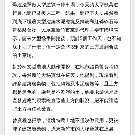
爆違法闢做大型遊覽車停車場，今天請大型機具進
行農地開挖及復原工程，結果一開挖下去，果然看
到底下埋著大型建築水泥廢塊及鋼筋和紅磚碎石等
建築廢棄物。民眾黨新竹市黨部代理主委李國墇表
示，請來大型怪手開挖後，預計5個工作天，也不知
底下埋了什麼，但一定會將挖起來的土方運到合法
的土棄場。
對於柯文哲農地大動作開挖，在地市議員曾資程也
說，果然新竹大秘寶就在這裏，他提到，現場看到
許多建築廢棄物，包括磚塊及水泥廢塊等，且土方
都是黑色的，顯然是不乾淨的土，他要求環保局及
產發處應到現場檢查這些土方的狀況，絕不能讓這
些土方再任意棄置。
曾資程也抨擊，這塊特農土地不僅沒做農用，更被
埋了建築廢棄物，原來新竹市的大秘寶就在這裏，