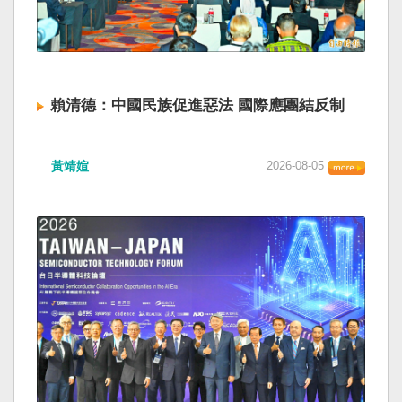
賴清德：中國民族促進惡法 國際應團結反制
黃靖媗
2026-08-05