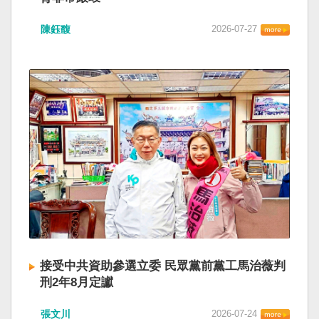
陳鈺馥
2026-07-27
接受中共資助參選立委 民眾黨前黨工馬治薇判
刑2年8月定讞
張文川
2026-07-24