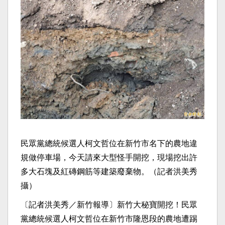
民眾黨總統候選人柯文哲位在新竹市名下的農地違
規做停車場，今天請來大型怪手開挖，現場挖出許
多大石塊及紅磚鋼筋等建築廢棄物。（記者洪美秀
攝）
〔記者洪美秀／新竹報導〕新竹大秘寶開挖！民眾
黨總統候選人柯文哲位在新竹市隆恩段的農地遭踢