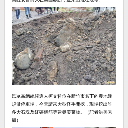
民眾黨總統候選人柯文哲位在新竹市名下的農地違
規做停車場，今天請來大型怪手開挖，現場挖出許
多大石塊及紅磚鋼筋等建築廢棄物。（記者洪美秀
攝）