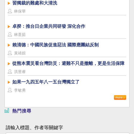
習獨裁的難處和大清洗
林保華
卓揆：推台日企業共同研發 深化合作
林薏茹
賴清德：中國民族促進惡法 國際應團結反制
黃靖媗
從熊本震災看台灣防災：避難不只是撤離，更是生活保障
洪昱睿
如果一九四五年八一五台灣獨立了
李敏勇
熱門搜尋
請輸入標題、作者等關鍵字