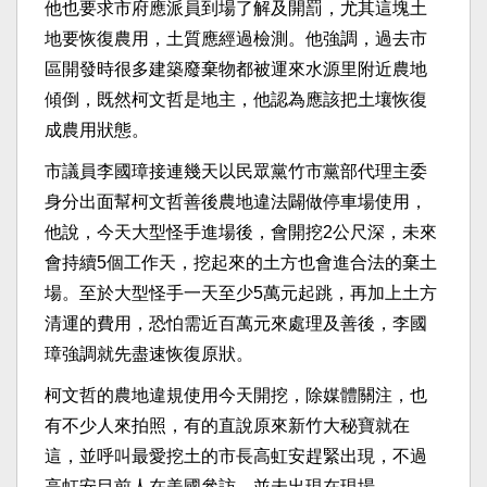
他也要求市府應派員到場了解及開罰，尤其這塊土
地要恢復農用，土質應經過檢測。他強調，過去市
區開發時很多建築廢棄物都被運來水源里附近農地
傾倒，既然柯文哲是地主，他認為應該把土壤恢復
成農用狀態。
市議員李國璋接連幾天以民眾黨竹市黨部代理主委
身分出面幫柯文哲善後農地違法闢做停車場使用，
他說，今天大型怪手進場後，會開挖2公尺深，未來
會持續5個工作天，挖起來的土方也會進合法的棄土
場。至於大型怪手一天至少5萬元起跳，再加上土方
清運的費用，恐怕需近百萬元來處理及善後，李國
璋強調就先盡速恢復原狀。
柯文哲的農地違規使用今天開挖，除媒體關注，也
有不少人來拍照，有的直說原來新竹大秘寶就在
這，並呼叫最愛挖土的市長高虹安趕緊出現，不過
高虹安目前人在美國參訪，並未出現在現場。