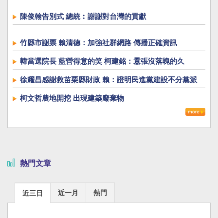
陳俊翰告別式 總統︰謝謝對台灣的貢獻
竹縣市謝票 賴清德：加強社群網路 傳播正確資訊
韓當選院長 藍營得意的笑 柯建銘：囂張沒落魄的久
徐耀昌感謝救苗栗縣財政 賴：證明民進黨建設不分黨派
柯文哲農地開挖 出現建築廢棄物
熱門文章
近一月
熱門
近三日