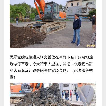
民眾黨總統候選人柯文哲位在新竹市名下的農地違
規做停車場，今天請來大型怪手開挖，現場挖出許
多大石塊及紅磚鋼筋等建築廢棄物。（記者洪美秀
攝）