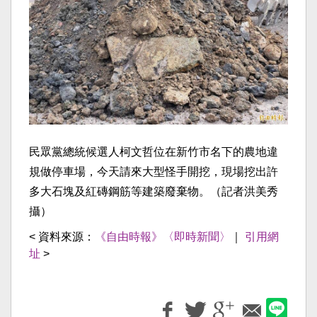
民眾黨總統候選人柯文哲位在新竹市名下的農地違
規做停車場，今天請來大型怪手開挖，現場挖出許
多大石塊及紅磚鋼筋等建築廢棄物。（記者洪美秀
攝）
< 資料來源：
《自由時報》〈即時新聞〉
｜
引用網
址
>