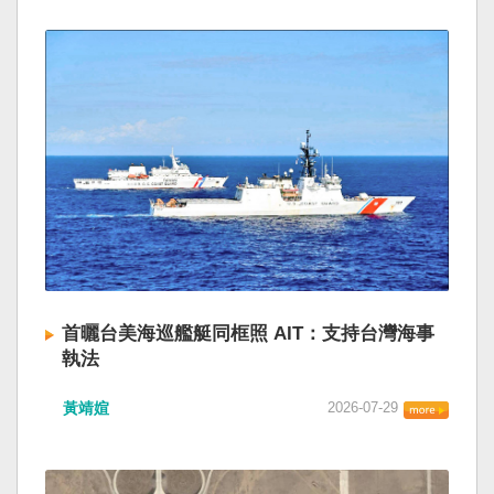
首曬台美海巡艦艇同框照 AIT：支持台灣海事
執法
黃靖媗
2026-07-29