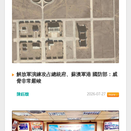
解放軍演練攻占總統府、蘇澳軍港 國防部：威
脅非常嚴峻
陳鈺馥
2026-07-27