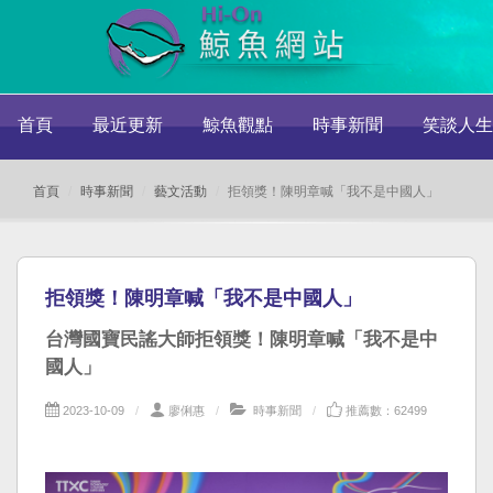
首頁
最近更新
鯨魚觀點
時事新聞
笑談人生
首頁
時事新聞
藝文活動
拒領獎！陳明章喊「我不是中國人」
拒領獎！陳明章喊「我不是中國人」
台灣國寶民謠大師拒領獎！陳明章喊「我不是中
國人」
2023-10-09
廖俐惠
時事新聞
推薦數：62499