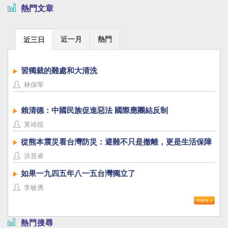
熱門文章
近一月
熱門
近三日
習獨裁的難處和大清洗
林保華
賴清德：中國民族促進惡法 國際應團結反制
黃靖媗
從熊本震災看台灣防災：避難不只是撤離，更是生活保障
洪昱睿
如果一九四五年八一五台灣獨立了
李敏勇
熱門搜尋