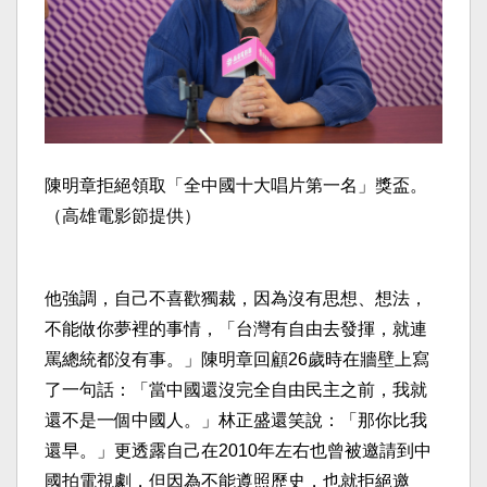
陳明章拒絕領取「全中國十大唱片第一名」獎盃。
（高雄電影節提供）
他強調，自己不喜歡獨裁，因為沒有思想、想法，
不能做你夢裡的事情，「台灣有自由去發揮，就連
罵總統都沒有事。」陳明章回顧26歲時在牆壁上寫
了一句話：「當中國還沒完全自由民主之前，我就
還不是一個中國人。」林正盛還笑說：「那你比我
還早。」更透露自己在2010年左右也曾被邀請到中
國拍電視劇，但因為不能遵照歷史，也就拒絕邀