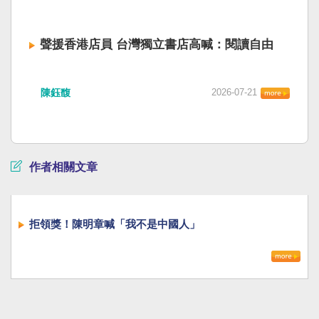
聲援香港店員 台灣獨立書店高喊：閱讀自由
陳鈺馥
2026-07-21
作者相關文章
拒領獎！陳明章喊「我不是中國人」