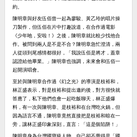
約。
陳明章與好友伍佰曾一起為廖駿、黃乙玲的唱片操
刀製作，但伍佰在片中打趣說道，在合作過電影
《少年吔，安啦！》之後，陳明章就比較少找他合
作。被問到兩人是不是不合？陳明章急忙澄清，兩
人從頭到尾感情都很好，「我說伍佰是將才，蓋章
認證給他畢業。」陳明章也強調，未來會和伍佰一
起開演唱會。
至於與陳明章合作過《幻之光》的導演是枝裕和，
林正盛表示，對是枝裕和提出邀約後，對方很快就
答應了，私下他們也會一起吃飯聊天，林正盛爆
料，有一次與陳明章、是枝裕和在台灣吃火鍋，但
因為語言不通，陳明章竟然直接把是枝裕和晾在一
旁，讓林正盛印象深刻，直言：「這是個陷阱！」
陳明章身為台灣國寶級人物，自己卻不覺得是「國