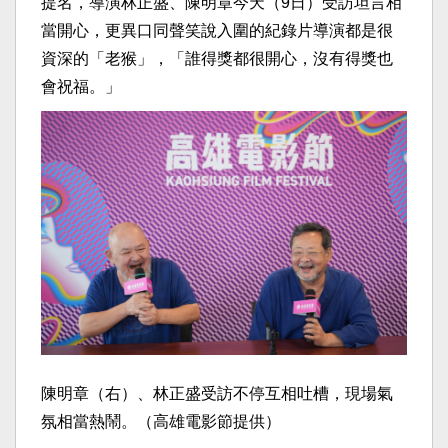
提名，導演林正盛、陳明章今天（9日）受訪坦言相
當開心，更異口同聲笑說入圍的紀錄片導演都是很
資深的「老猴」，「誰得獎都很開心，沒有得獎也
會祝福。」
陳明章（右）、林正盛受訪不停互相吐槽，現場氣
氛相當熱鬧。（高雄電影節提供）