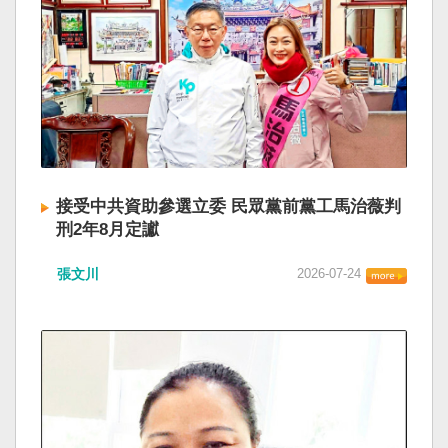
接受中共資助參選立委 民眾黨前黨工馬治薇判
刑2年8月定讞
張文川
2026-07-24