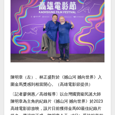
陳明章（左）、林正盛對於《撼山河 撼向世界》入
圍金馬獎感到相當開心。（高雄電影節提供）
〔記者廖俐惠／高雄報導〕以台灣國寶級民謠大師
陳明章為主角的紀錄片《撼山河 撼向世界》於2023
高雄電影節放映，該片日前獲得金馬60最佳紀錄片