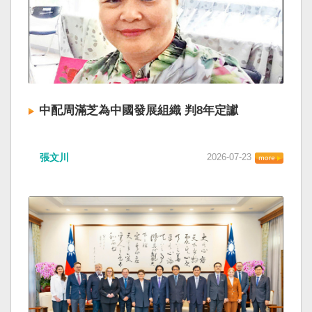
中配周滿芝為中國發展組織 判8年定讞
張文川
2026-07-23