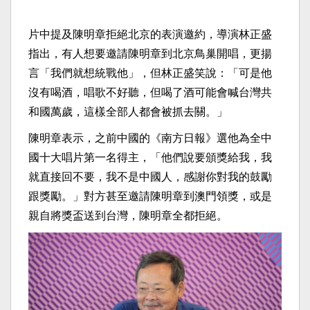
片中提及陳明章拒絕北京的表演邀約，導演林正盛
指出，有人想要邀請陳明章到北京鳥巢開唱，更揚
言「我們就想統戰他」，但林正盛笑說：「可是他
沒有喝酒，唱歌不好聽，但喝了酒可能會喊台灣共
和國萬歲，這樣全部人都會被抓去關。」
陳明章表示，之前中國的《南方日報》選他為全中
國十大唱片第一名得主，「他們說要頒獎給我，我
就直接回不要，我不是中國人，感謝你對我的鼓勵
跟獎勵。」對方甚至邀請陳明章到澳門領獎，或是
親自將獎盃送到台灣，陳明章全都拒絕。