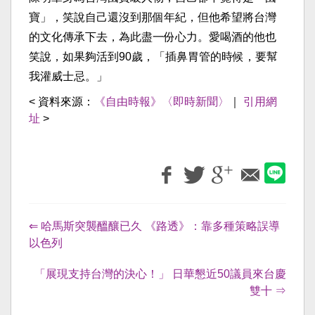
寶」，笑說自己還沒到那個年紀，但他希望將台灣
的文化傳承下去，為此盡一份心力。愛喝酒的他也
笑說，如果夠活到90歲，「插鼻胃管的時候，要幫
我灌威士忌。」
< 資料來源：
《自由時報》〈即時新聞〉
｜
引用網
址
>
⇐ 哈馬斯突襲醞釀已久 《路透》：靠多種策略誤導
以色列
「展現支持台灣的決心！」 日華懇近50議員來台慶
雙十 ⇒