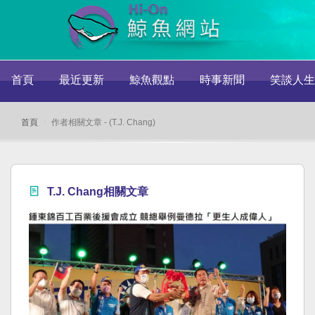
首頁
最近更新
鯨魚觀點
時事新聞
笑談人生
首頁
作者相關文章 - (T.J. Chang)
T.J. Chang相關文章