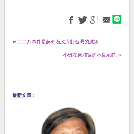
⇐ 二二八事件是蔣介石政府對台灣的滅絕
小雞在柬埔寨的不良示範 ⇒
最新文章：