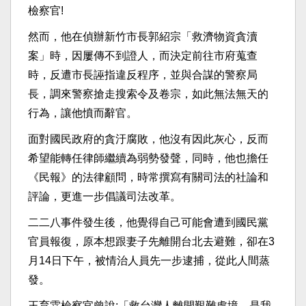
檢察官!
然而，他在偵辦新竹市長郭紹宗「救濟物資貪瀆
案」時，因屢傳不到證人，而決定前往市府蒐查
時，反遭市長誣指違反程序，並與合謀的警察局
長，調來警察搶走搜索令及卷宗，如此無法無天的
行為，讓他憤而辭官。
面對國民政府的貪汙腐敗，他沒有因此灰心，反而
希望能轉任律師繼續為弱勢發聲，同時，他也擔任
《民報》的法律顧問，時常撰寫有關司法的社論和
評論，更進一步倡議司法改革。
二二八事件發生後，他覺得自己可能會遭到國民黨
官員報復，原本想跟妻子先離開台北去避難，卻在3
月14日下午，被情治人員先一步逮捕，從此人間蒸
發。
王育霖檢察官曾說:「救台灣人離開艱難處境，是我