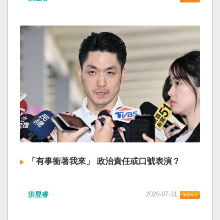
「有事衝著我來」 政治責任或口號表演？
洪昱睿
2026-07-31