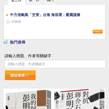
中方借颱風「交管」台海 海巡署：嚴厲譴責
邱俊福
熱門搜尋
請輸入標題、作者等關鍵字
開始搜尋