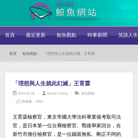
首頁
最近更新
鯨魚觀點
時事新聞
笑談人生
首頁
鯨魚觀點
「理想與人生就此幻滅」王育霖
「理想與人生就此幻滅」王育霖
2024-02-26
Devan Cheng
鯨魚觀點
推薦數：2804
王育霖檢察官，東京帝國大學法科畢業後考取司法
官，是日本第一位台裔檢察官。戰後舉家回台，在
新竹市擔任檢察官，是一位鐵面無私、剛正不阿的