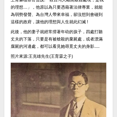
的理想…」，他原以為只要憑藉著法律專業，就能
為弱勢發聲、為台灣人帶來幸福，卻沒想到會碰到
這樣的政府，讓他的理想與人生就此幻滅 !
此後，他的妻子就經常揹著年幼的孩子，四處打聽
丈夫的下落，只要是有被槍殺的棄屍處，或者漂滿
腐屍的河邊處，都可以看見她尋覓丈夫的身影.....
照片來源:王克雄先生(王育霖之子)