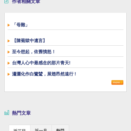
作者相關文章
「母難」
【陳菊獄中遺言】
至今想起，依舊憤怒！
台灣人心中最感念的那片青天!
瀟灑化作白鷺鷥，展翅昂然遠行 !
熱門文章
近一月
熱門
近三日