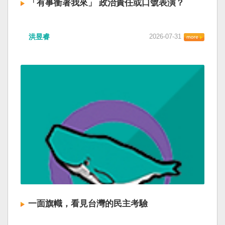
「有事衝著我來」 政治責任或口號表演？
洪昱睿
2026-07-31
一面旗幟，看見台灣的民主考驗