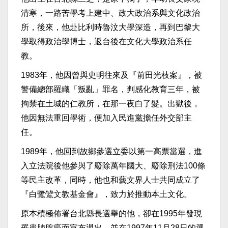
清寒，一路苦學考上建中、政大政治系與文化政治
所，後來，他赴比利時魯汶大學深造，再到巴黎大
學取得政治學博士，返台後在文化大學政治系任
教。
1983年，他因曾與史明往來及『前田光枝案』，被
警備總部羅織「叛亂」罪名，判感化教育三年，被
拘禁在土城的仁教所，在那一夜白了髮。出獄後，
他因無法重回學術，便加入民進黨擔任外交部主
任。
1989年，他回到故鄉參選立委以第一高票當選，進
入立法院後他參與了廢除萬年國大、廢除刑法100條
等民主改革，同時，他也和藝文界人士共同成立了
『白鷺鷥文教基金會』，致力於推動本土文化。
原本積極佈署台北縣長選舉的他，卻在1995年發現
罹患肺腺癌而宣布退出，並在1997年11月28日的選