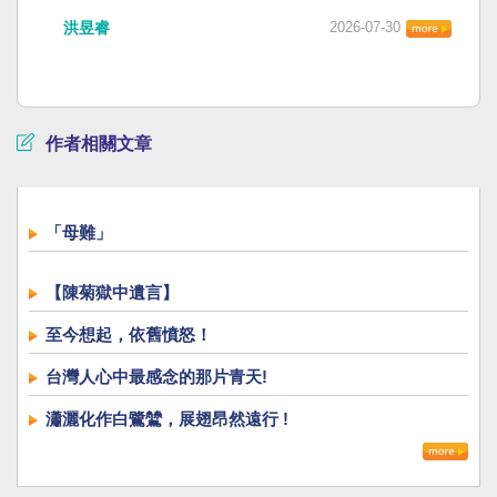
洪昱睿
2026-07-30
作者相關文章
「母難」
【陳菊獄中遺言】
至今想起，依舊憤怒！
台灣人心中最感念的那片青天!
瀟灑化作白鷺鷥，展翅昂然遠行 !