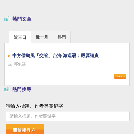
熱門文章
近一月
熱門
近三日
中方借颱風「交管」台海 海巡署：嚴厲譴責
邱俊福
熱門搜尋
請輸入標題、作者等關鍵字
開始搜尋