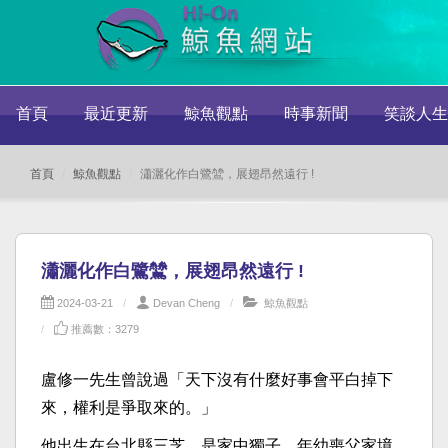
首頁
最近更新
鯨魚觀點
時事新聞
笑談人生
首頁
鯨魚觀點
瀟灑化作白鷺鷥，展翅昂然遠行 !
瀟灑化作白鷺鷥，展翅昂然遠行 !
2024-03-21
Devan Cheng
鯨魚觀點
推薦數：3279
盧修一先生曾說過「天下沒有什麼好事會平白掉下
來，權利是爭取來的。」
他出生在台北縣三芝，是家中獨子，年幼喪父家境