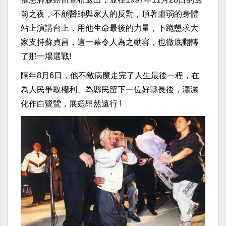
前之夜，不顧醫師與家人的反對，頂著虛弱的身體
站上演講台上，用他生命最後的力量，下跪懇求大
家支持蘇貞昌，這一幕令人為之動容，也徹底翻轉
了那一場選戰!
隔年8月6日，他不敵病魔走完了人生最後一程，在
為人民爭取權利、為縣民留下一位好縣長後，瀟灑
化作白鷺鷥，展翅昂然遠行 !