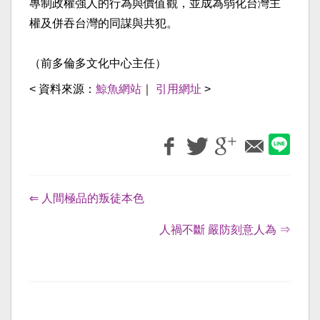
專制政權強人的行為與價值觀，
並成為弱化台灣主
權及併吞台灣的同謀與共犯。
（前多倫多文化中心主任）
< 資料來源：
鯨魚網站
｜
引用網址
>
⇐ 人間極品的叛徒本色
人禍不斷 嚴防刻意人為 ⇒