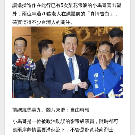
讓矯揉造作在此行已有5次梨花帶淚的小馬哥喜出望
外，兩位年過70歲老人在媒體前的「真情告白」，
確實博得不少台灣人的關注。
前總統馬英九。圖片來源：自由時報
小馬哥是一位被政治耽誤的影帝級演員，
隨時都可
應兩岸劇情需要潸然淚下，不管是赴黃花崗烈士