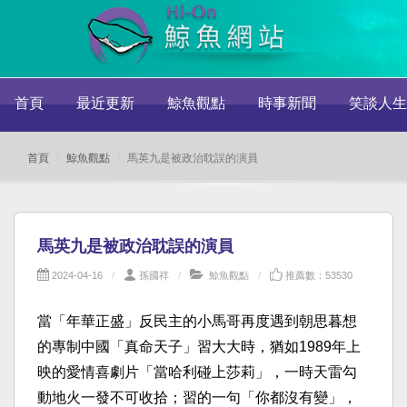
首頁
最近更新
鯨魚觀點
時事新聞
笑談人生
首頁
鯨魚觀點
馬英九是被政治耽誤的演員
馬英九是被政治耽誤的演員
2024-04-16
孫國祥
鯨魚觀點
推薦數：53530
當「年華正盛」反民主的小馬哥再度遇到朝思暮想
的專制中國「
真命天子」習大大時，猶如1989年上
映的愛情喜劇片「
當哈利碰上莎莉」，一時天雷勾
動地火一發不可收拾；習的一句「
你都沒有變」，