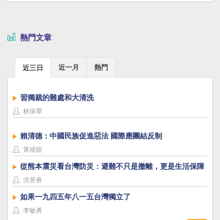
熱門文章
近一月
熱門
近三日
習獨裁的難處和大清洗
林保華
賴清德：中國民族促進惡法 國際應團結反制
黃靖媗
從熊本震災看台灣防災：避難不只是撤離，更是生活保障
洪昱睿
如果一九四五年八一五台灣獨立了
李敏勇