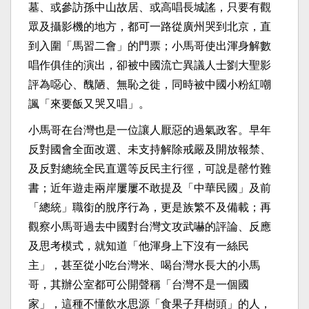
墓、
或參訪孫中山故居、或高唱長城謠，只要有觀
眾及攝影機的地方，
都可一路從廣州哭到北京，直
到入圍「馬習二會」的門票；
小馬哥使出渾身解數
唱作俱佳的演出，
卻被中國流亡異議人士劉大聖影
評為噁心、醜陋、無恥之徙，
同時被中國小粉紅嘲
諷「來要飯又哭又唱」。
小馬哥在台灣也是一位讓人厭惡的過氣政客。
早年
反對國會全面改選、未支持解除戒嚴及開放報禁、
及反對總統全民直選等反民主行徑，可說是罄竹難
書；
近年遊走兩岸屢屢不敢提及「中華民國」及前
「總統」
職銜的脫序行為，更是族繁不及備載；
再
觀察小馬哥過去中國對台灣文攻武嚇的評論、反應
及思考模式，
就知道「他渾身上下沒有一絲民
主」，甚至從小吃台灣米、
喝台灣水長大的小馬
哥，其辦公室都可公開聲稱「
台灣不是一個國
家」，這種不懂飲水思源「食果子拜樹頭」的人，