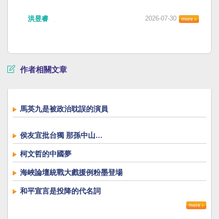
洪昱睿
2026-07-30
作者相關文章
馬英九是被政治耽誤的演員
侯友宜批台獨 那孫中山…
柯文哲的中國夢
海峽論壇統戰大戲援例粉墨登場
和平宣言是投降的代名詞