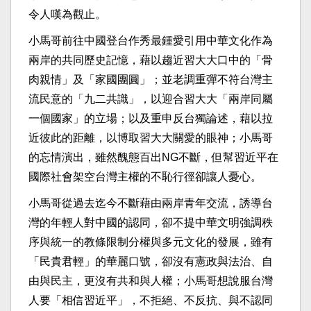
令人嘆為觀止。
小馬哥前往中國登台作秀最鍾愛引用中華文化作為
兩岸的共同歷史記
憶，藉以趨近習大大口中的「骨
肉親情」及「家國團圓」；
並老調重彈不符台灣主
流民意的「九二共識」，以迎合習大大「
兩岸同屬
一個國家」的立場；以及重申反台獨論述，
藉以拉
近彼此的距離，以博取習大大關愛的眼神；
小馬哥
的忘情演出，雖然醜態百出NG不斷，
但幫習近平在
國際社會架空台灣主權的不恥行徑卻讓人憂心。
小馬哥從過去迄今不斷藉由兩岸青年交流，
誘導台
灣的年輕人對中國的認同，
卻不提中華文明強調秩
序與統一的教條限制分權與多元文化的發展，
雖有
「民貴君輕」的華麗口號，卻沒有憲政與法治、自
由與民主，
更沒有共和與人權；小馬哥想說服台灣
人要「相信習近平」，
不拒絕、不反抗、
與不認同