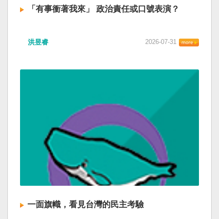
「有事衝著我來」 政治責任或口號表演？
洪昱睿
2026-07-31
一面旗幟，看見台灣的民主考驗