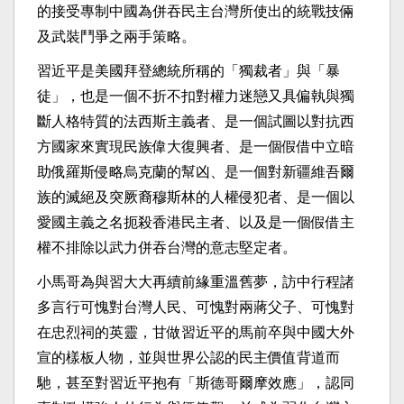
的接受專制中國為併吞民主台灣所使出的統戰技倆
及武裝鬥
爭之兩手策略。
習近平是美國拜登總統所稱的「獨裁者」與「暴
徒」，
也是一個不折不扣對權力迷戀又具偏執與獨
斷人格特質的法西斯主義
者、是一個試圖以對抗西
方國家來實現民族偉大復興者、
是一個假借中立暗
助俄羅斯侵略烏克蘭的幫凶、
是一個對新疆維吾爾
族的滅絕及突厥裔穆斯林的人權侵犯者、
是一個以
愛國主義之名扼殺香港民主者、
以及是一個假借主
權不排除以武力併吞台灣的意志堅定者。
小馬哥為與習大大再續前緣重溫舊夢，
訪中行程諸
多言行可愧對台灣人民、可愧對兩蔣父子、
可愧對
在忠烈祠的英靈，
甘做習近平的馬前卒與中國大外
宣的樣板人物，
並與世界公認的民主價值背道而
馳，甚至對習近平抱有「
斯德哥爾摩效應」，認同