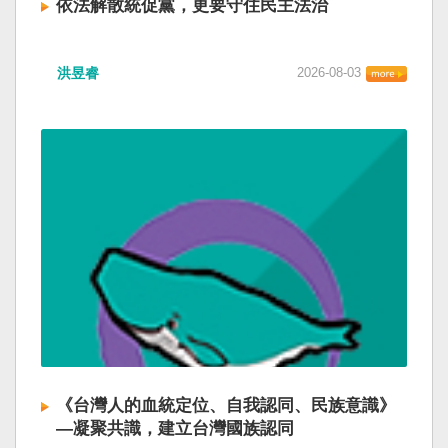
依法解散統促黨，更要守住民主法治
洪昱睿
2026-08-03
《台灣人的血統定位、自我認同、民族意識》
—凝聚共識，建立台灣國族認同