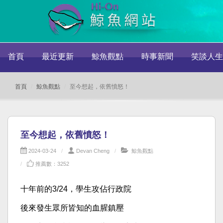
首頁
最近更新
鯨魚觀點
時事新聞
笑談人生
首頁
鯨魚觀點
至今想起，依舊憤怒！
至今想起，依舊憤怒！
2024-03-24
Devan Cheng
鯨魚觀點
推薦數：3252
十年前的3/24，學生攻佔行政院
後來發生眾所皆知的血腥鎮壓