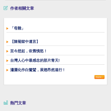
作者相關文章
「母難」
【陳菊獄中遺言】
至今想起，依舊憤怒！
台灣人心中最感念的那片青天!
瀟灑化作白鷺鷥，展翅昂然遠行 !
熱門文章