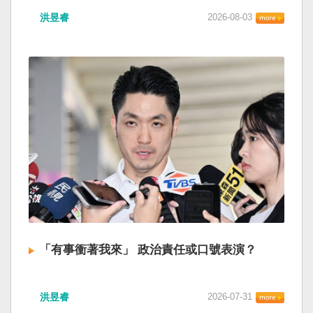
洪昱睿
2026-08-03
「有事衝著我來」 政治責任或口號表演？
洪昱睿
2026-07-31