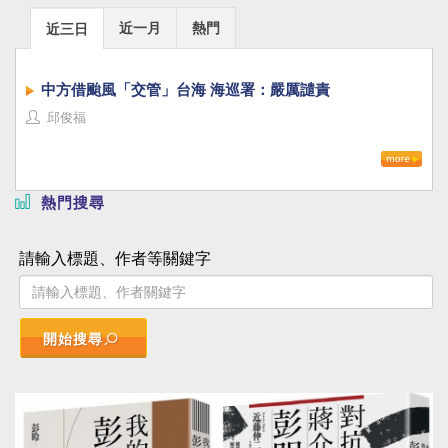
近一月
熱門
近三日
中方借颱風「交管」台海 海巡署：嚴厲譴責
邱俊福
熱門搜尋
請輸入標題、作者等關鍵字
開始搜尋