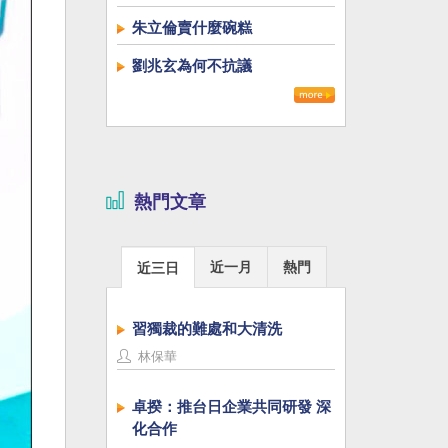
朱立倫賣什麼碗糕
劉兆玄為何不抗議
熱門文章
近一月
熱門
近三日
習獨裁的難處和大清洗
林保華
卓揆：推台日企業共同研發 深
化合作