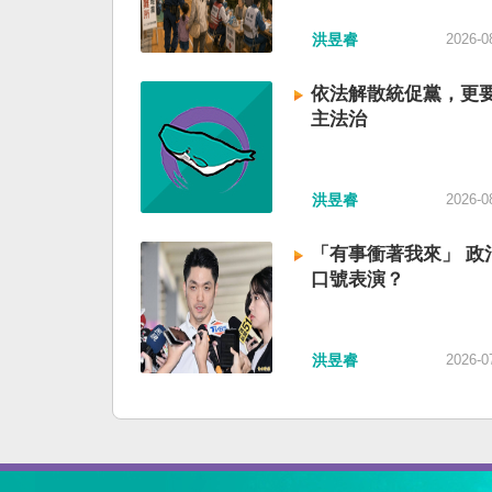
洪昱睿
2026-0
依法解散統促黨，更
主法治
洪昱睿
2026-0
「有事衝著我來」 政
口號表演？
洪昱睿
2026-0