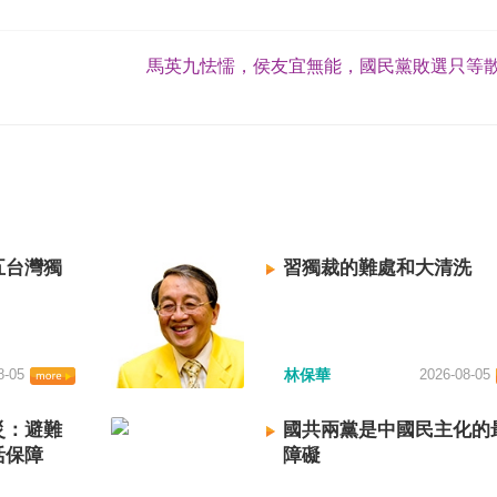
馬英九怯懦，侯友宜無能，國民黨敗選只等散
五台灣獨
習獨裁的難處和大清洗
8-05
林保華
2026-08-05
災：避難
國共兩黨是中國民主化的
活保障
障礙