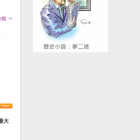
檔 ⇒
最大