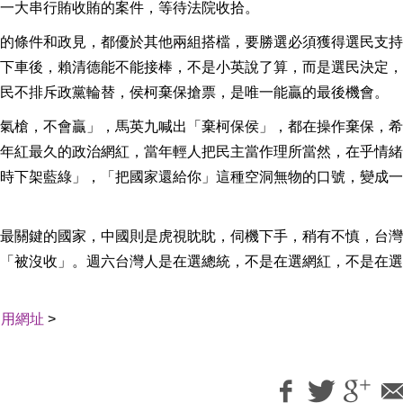
一大串行賄收賄的案件，等待法院收拾。
的條件和政見，都優於其他兩組搭檔，要勝選必須獲得選民支持
下車後，賴清德能不能接棒，不是小英說了算，而是選民決定，
民不排斥政黨輪替，侯柯棄保搶票，是唯一能贏的最後機會。
氣槍，不會贏」，馬英九喊出「棄柯保侯」，都在操作棄保，希
年紅最久的政治網紅，當年輕人把民主當作理所當然，在乎情緒
時下架藍綠」，「把國家還給你」這種空洞無物的口號，變成一
最關鍵的國家，中國則是虎視眈眈，伺機下手，稍有不慎，台灣
「被沒收」。週六台灣人是在選總統，不是在選網紅，不是在選
引用網址
>