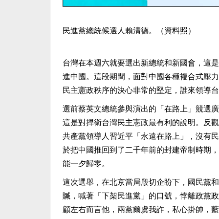
民進黨總統候選人賴清德。（資料照）
台灣在本週六就要選出新總統和新國會，這是
進中國。這段期間，面對中國各種複合式壓力
民主憲政秩序的決心非常的堅定，誰來領導台
選前蔡英文總統參與演出的「在路上」競選廣
這是對捍衛台灣民主憲政最有利的說明。反觀
共產黨領導人習近平「永遠在路上」，沒有民
於把中國推回到了二千年前的封建帝制時期，
能一夕歸零。
這次選舉，在北京當局殷切企盼下，國民黨和
贓，喊著「下架民進黨」的口號，悖離政黨政
顧左右而言他，兩黨爾虞我詐，私心掛帥，藍