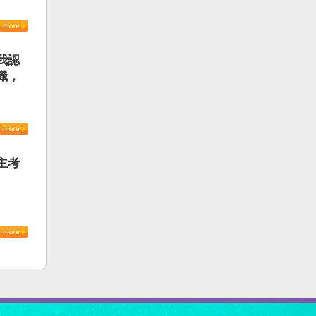
我認
識，
主考