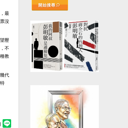
開始搜尋
，最
票沒
望壓
，不
種教
幾代
特