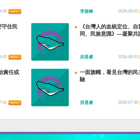
8-05
李筱峰
2026-08-03
要守住民
《台灣人的血統定位、自
同、民族意識》—凝聚共
建立台灣國族認同
8-03
洪昱睿
2026-08-03
治責任或
一面旗幟，看見台灣的民
驗
7-31
洪昱睿
2026-07-30