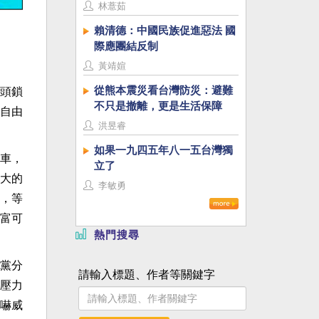
林薏茹
賴清德：中國民族促進惡法 國
際應團結反制
黃靖媗
從熊本震災看台灣防災：避難
頭鎖
不只是撤離，更是生活保障
自由
洪昱睿
如果一九四五年八一五台灣獨
車，
立了
大的
李敏勇
，等
富可
熱門搜尋
黨分
請輸入標題、作者等關鍵字
壓力
嚇威