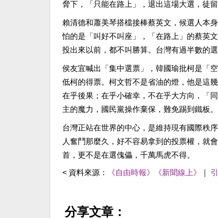
脅下，「只能在路上」，退出這場大選，徒留
賴清德和蕭美琴搭檔接棒蔡英文，候選人本身
怕的是「叫好不叫座」，「在路上」的蔡英文
投出來以前，都不叫勝算。台灣有過半數的選
侯友宜喊出「集中選票」，韓國瑜批柯是「空
低柯的得票。柯文哲不是省油的燈，他是這幾
在乎後果；在乎小確幸，不在乎大方向，「同
主的魔力，國民黨操作棄保，難免踢到鐵板。
台灣正站在世界的中心，是維持現有國際秩序
人奮鬥那麼久，好不容易拿到的投票權，就會
首，更不是在選傀儡，千萬馬虎不得。
< 資料來源：
《自由時報》《新聞線上》
｜
分享文章：