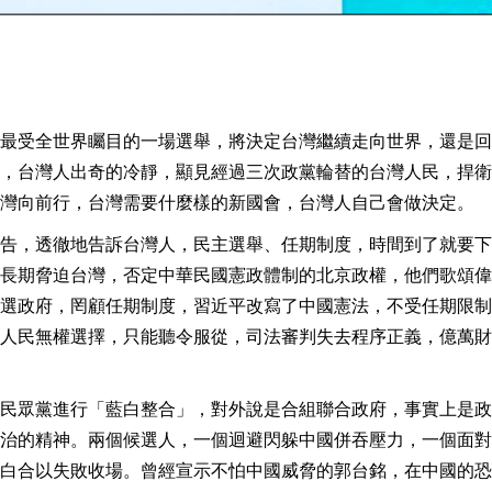
最受全世界矚目的一場選舉，將決定台灣繼續走向世界，還是回
，台灣人出奇的冷靜，顯見經過三次政黨輪替的台灣人民，捍衛
灣向前行，台灣需要什麼樣的新國會，台灣人自己會做決定。
告，透徹地告訴台灣人，民主選舉、任期制度，時間到了就要下
長期脅迫台灣，否定中華民國憲政體制的北京政權，他們歌頌偉
選政府，罔顧任期制度，習近平改寫了中國憲法，不受任期限制
人民無權選擇，只能聽令服從，司法審判失去程序正義，億萬財
民眾黨進行「藍白整合」，對外說是合組聯合政府，事實上是政
治的精神。兩個候選人，一個迴避閃躲中國併吞壓力，一個面對
白合以失敗收場。曾經宣示不怕中國威脅的郭台銘，在中國的恐