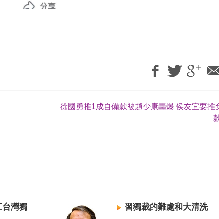
徐國勇推1成自備款被趙少康轟爆 侯友宜要推
五台灣獨
習獨裁的難處和大清洗