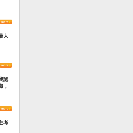
最大
我認
識，
主考