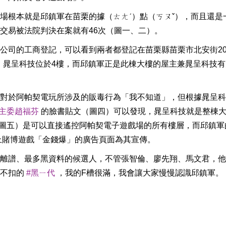
場根本就是邱鎮軍在苗栗的據（ㄊㄤˊ）點（ㄎㄡˇ），而且還是
交易被法院判決在案就有46次（圖一、二）。
公司的工商登記，可以看到兩者都登記在苗栗縣苗栗市北安街20
樓，晁呈科技位於4樓，而邱鎮軍正是此棟大樓的屋主兼晁呈科技
對於阿帕契電玩所涉及的販毒行為「我不知道」，但根據晁呈科
主委趙福芬
的臉書貼文（圖四）可以發現，晁呈科技就是整棟
圖五）是可以直接遙控阿帕契電子遊戲場的所有樓層，而邱鎮軍
線上賭博遊戲「金錢爆」的廣告頁面為其宣傳。
離譜、最多黑資料的候選人，不管張智倫、廖先翔、馬文君，他
折不扣的
#黑ㄧ代
，我的F槽很滿，我會讓大家慢慢認識邱鎮軍。