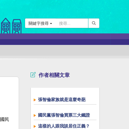
關鍵字搜尋
作者相關文章
張智倫家族就是這麼奇葩
國民黨張智倫買票三大鐵證
國民
這樣的人跟我談居住正義？