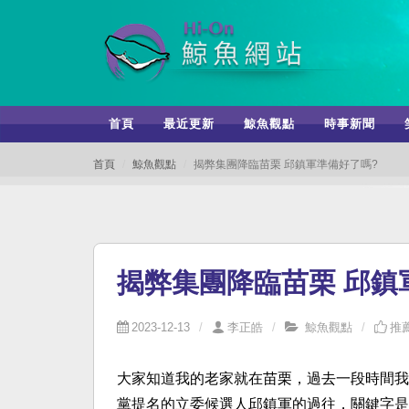
首頁
最近更新
鯨魚觀點
時事新聞
首頁
鯨魚觀點
揭弊集團降臨苗栗 邱鎮軍準備好了嗎?
揭弊集團降臨苗栗 邱鎮
2023-12-13
李正皓
鯨魚觀點
推薦
大家知道我的老家就在苗栗，過去一段時間我
黨提名的立委候選人邱鎮軍的過往，關鍵字是