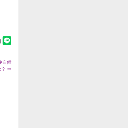
免自備
款？ ⇒