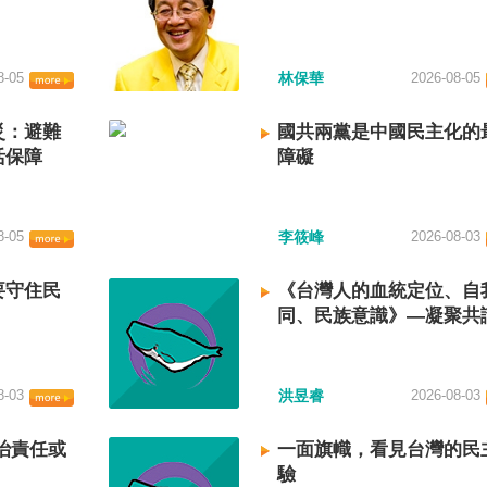
8-05
林保華
2026-08-05
災：避難
國共兩黨是中國民主化的
活保障
障礙
8-05
李筱峰
2026-08-03
要守住民
《台灣人的血統定位、自
同、民族意識》—凝聚共
建立台灣國族認同
8-03
洪昱睿
2026-08-03
治責任或
一面旗幟，看見台灣的民
驗