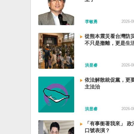
李敏勇
2026-0
從熊本震災看台灣防
不只是撤離，更是生
洪昱睿
2026-0
依法解散統促黨，更
主法治
洪昱睿
2026-0
「有事衝著我來」 政
口號表演？