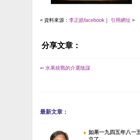
< 資料來源：
李正皓facebook
｜
引用網址
>
分享文章：
⇐ 水果統戰的介選陰謀
最新文章：
如果一九四五年八一
立了