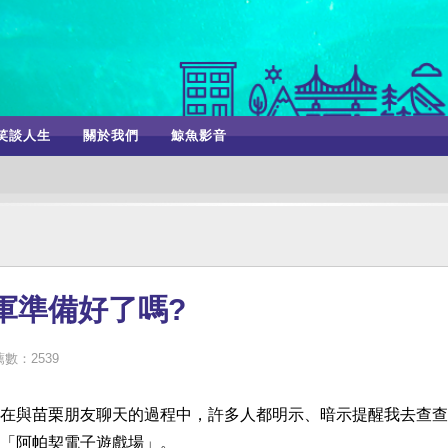
笑談人生
關於我們
鯨魚影音
軍準備好了嗎?
數：2539
在與苗栗朋友聊天的過程中，許多人都明示、暗示提醒我去查查
「阿帕契電子遊戲場」。