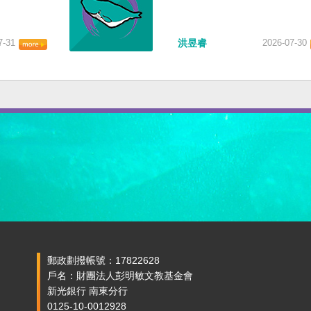
7-31
洪昱睿
2026-07-30
郵政劃撥帳號：17822628
戶名：財團法人彭明敏文教基金會
新光銀行 南東分行
0125-10-0012928