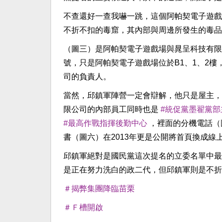
不查還好一查我嚇一跳，這個阿帕契電子遊戲
不折不扣的毒窟，其內部與周邊所發生的毒品
（圖三）是阿帕契電子遊戲場與晁呈科技有限
號，只是阿帕契電子遊戲場位於B1、1、2
司的負責人。
當然，邱鎮軍陣營一定會辯解，他只是屋主，
限公司的內部員工同時也是
#統促黨墨翟黨部
#最高作戰指揮後勤中心
，裡面的分機電話（
書（圖六）在2013年更是公開將首頁換成
邱鎮軍絕對是國民黨這次提名的立委名單中最
是正在努力洗白的政二代，但邱鎮軍則是不
＃揭弊集團降臨苗栗
＃Ｆ槽開啟