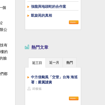
強龍與地頭蛇的合作案
一個
凱旋苑的真相
2
有限公
技有
熱門文章
大樓的
的臉
近一月
熱門
近三日
們都
中方借颱風「交管」台海 海巡
署：嚴厲譴責
邱俊福