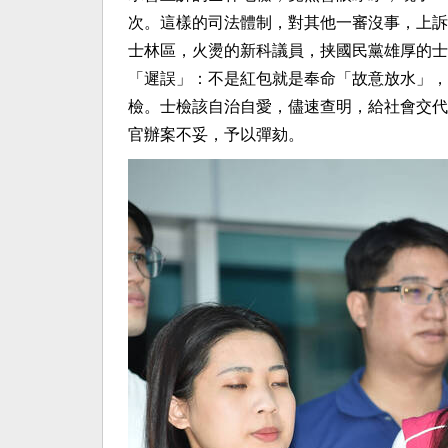
次。這樣的司法體制，對其他一審沒事，上訴
士林區，火燙的新科議員，挟國民黨雄厚的士
「遲誤」：不是紅包就是奉命「故意放水」，
檢。士檢該自治自愛，儘速查明，給社會交代
官辦案不妥，予以彈劾。