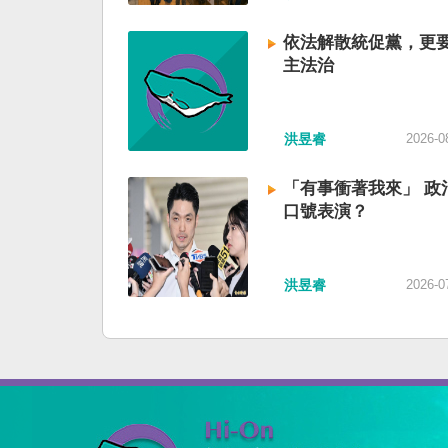
依法解散統促黨，更
主法治
洪昱睿
2026-0
「有事衝著我來」 政
口號表演？
洪昱睿
2026-0