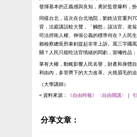
發揮基本的正義感與良知，勇於監督爆料，扮
同樣台北，這次在台北地院，劉姓法官重判7
背，法庭講話較大聲，「觸怒」該法官。老翁
司法捍衛人權、伸張公義的標準何在？人民生
賴檢察總長邢泰釗提起非常上訴。罵三字國罵
關？人民只能吃法官情緒的悶虧，當犧牲品；
掌有大權，動輒影響人民名譽，財產和身體自
和由內，多管齊下的大力改革。火燒眉毛的迫
（大學講師）
< 資料來源：
《自由時報》〈自由開講〉
｜
分享文章：