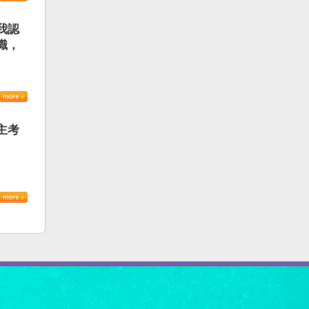
我認
識，
主考