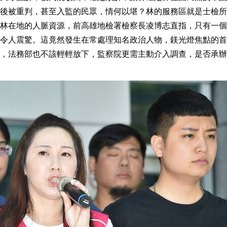
後被重判，甚至入監的民眾，情何以堪？林的服務區就是士檢所
林在地的人脈資源，前高雄地檢署檢察長凌博志直指，只有一個
令人震驚。這竟然發生在常處理知名政治人物，鎂光燈焦點的首
，法務部也不該輕輕放下，監察院更需主動介入調查，是否承辦