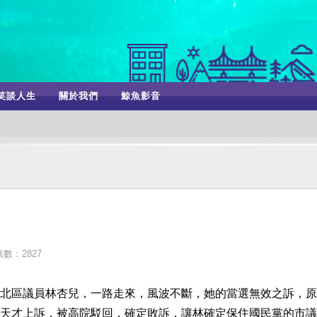
笑談人生
關於我們
鯨魚影音
數：2827
北區議員林杏兒，一路走來，風波不斷，她的當選無效之訴，原
天才上訴，被高院駁回，確定敗訴，讓林確定保住國民黨的市議