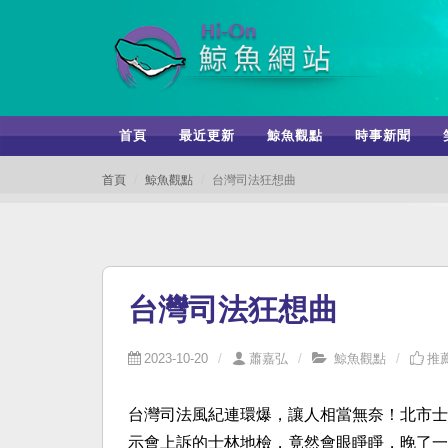
首頁
最近更新
鯨魚觀點
時事新聞
首頁
鯨魚觀點
台灣司法狂想曲
台灣司法狂想曲
2023-10-20
蕭嘉弘
鯨魚觀點
推薦
台灣司法風紀連環爆，讓人相當無奈！北市士
示會上訴的士林地檢，竟然會眼睜睜，晚了一