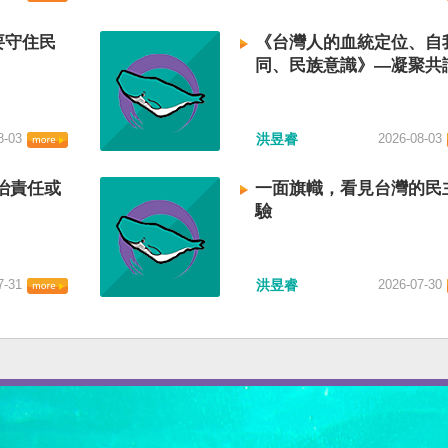
要守住民
《台灣人的血統定位、自
同、民族意識》—凝聚共
建立台灣國族認同
8-03
洪昱睿
2026-08-03
治責任或
一面旗幟，看見台灣的民
驗
7-31
洪昱睿
2026-07-30