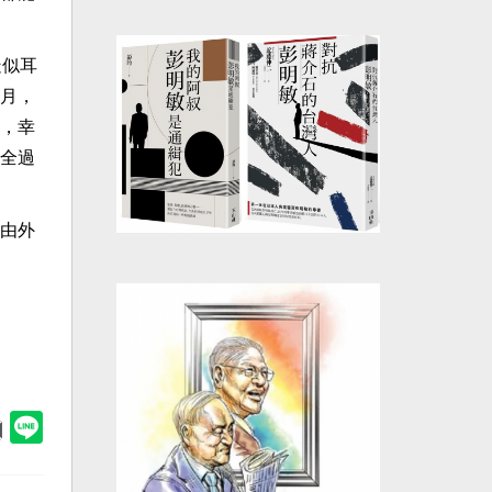
疑似耳
月，
，幸
全過
由外