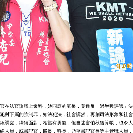
官在法官論壇上爆料，她同庭的庭長，竟違反「過半數評議」決
犯對下屬的強制罪，知法犯法，社會譁然，再創司法形象和社會
絕調庭，繼續面對，相當有勇氣，但自述害怕秋後算帳，也令人
線人員，或書記官，股長，科長，乃至書記官長等主管職人員，