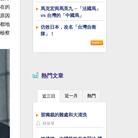
在的
馬克宏與馬英九 ─「法國馬」
vs 台灣的「中國馬」
原因
都地
仿效日本，改名「台灣自衛
檢察
隊」！
熱門文章
近一月
熱門
近三日
習獨裁的難處和大清洗
林保華