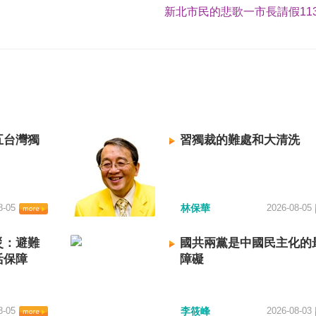
新北市民的悲歌一市長請假113
五台灣獨
習獨裁的難處和大清洗
8-05
林保華
2026-08-05
災：避難
國共兩黨是中國民主化的
活保障
障礙
8-05
李筱峰
2026-08-03