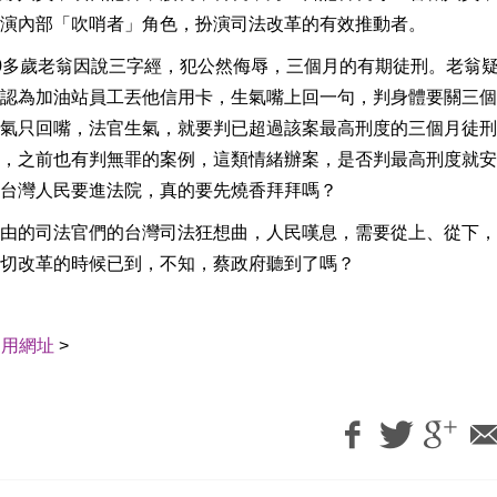
演內部「吹哨者」角色，扮演司法改革的有效推動者。
0多歲老翁因說三字經，犯公然侮辱，三個月的有期徒刑。老翁
認為加油站員工丟他信用卡，生氣嘴上回一句，判身體要關三個
氣只回嘴，法官生氣，就要判已超過該案最高刑度的三個月徒刑
，之前也有判無罪的案例，這類情緒辦案，是否判最高刑度就安
台灣人民要進法院，真的要先燒香拜拜嗎？
由的司法官們的台灣司法狂想曲，人民嘆息，需要從上、從下，
切改革的時候已到，不知，蔡政府聽到了嗎？
引用網址
>