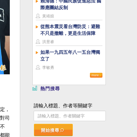
賴清德：中國民族促進惡法 國
際應團結反制
黃靖媗
從熊本震災看台灣防災：避難
不只是撤離，更是生活保障
洪昱睿
如果一九四五年八一五台灣獨
立了
李敏勇
熱門搜尋
請輸入標題、作者等關鍵字
定，
對司
不
開始搜尋
都能