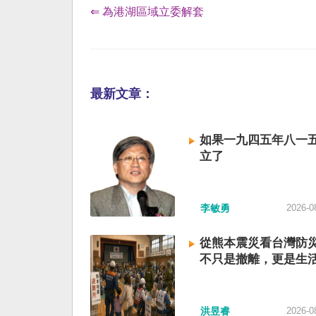
⇐ 為港湖區域立委解套
最新文章：
如果一九四五年八一
立了
李敏勇
2026-0
從熊本震災看台灣防
不只是撤離，更是生
洪昱睿
2026-0