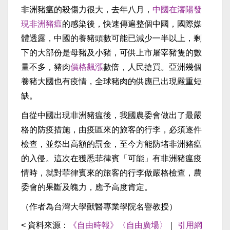
非洲豬瘟的殺傷力很大，去年八月，
中國在瀋陽發
現非洲豬瘟
的感染後，快速傳遍整個中國，國際媒
體透露，中國的養豬頭數可能已減少一半以上，剩
下的大部份是母豬及小豬，可供上市屠宰豬隻的數
量不多，豬肉
價格飆漲
數倍，人民搶買。亞洲幾個
養豬大國也有疫情，全球豬肉的供應已出現嚴重短
缺。
自從中國出現非洲豬瘟後，我國農委會做出了最嚴
格的防疫措施，由疫區來的旅客的行李，必須逐件
檢查，並祭出高額的罰金，至今方能防堵非洲豬瘟
的入侵。這次在獲悉菲律賓「可能」有非洲豬瘟疫
情時，就對菲律賓來的旅客的行李做嚴格檢查，農
委會的果斷及魄力，應予高度肯定。
（作者為台灣大學獸醫專業學院名譽教授）
< 資料來源：
《自由時報》〈自由廣場〉
｜
引用網