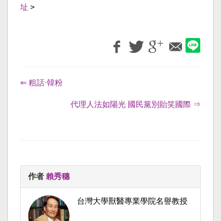
址
>
⇐ 粗話‧韓粉
代理人法如陽光 國民黨別貽笑國際 ⇒
作者
賴秀穗
台灣大學獸醫專業學院名譽教授