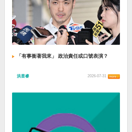
「有事衝著我來」 政治責任或口號表演？
洪昱睿
2026-07-31