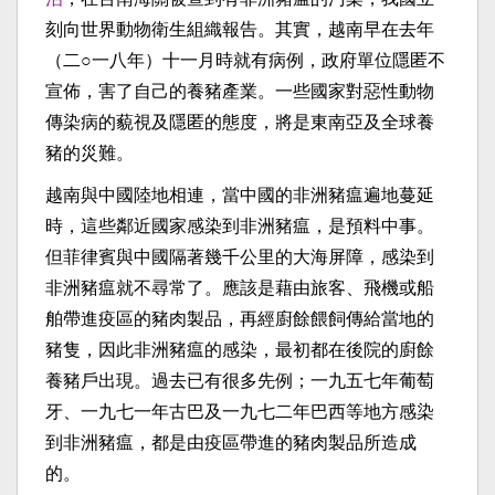
刻向世界動物衛生組織報告。其實，越南早在去年
（二○一八年）十一月時就有病例，政府單位隱匿不
宣佈，害了自己的養豬產業。一些國家對惡性動物
傳染病的藐視及隱匿的態度，將是東南亞及全球養
豬的災難。
越南與中國陸地相連，當中國的非洲豬瘟遍地蔓延
時，這些鄰近國家感染到非洲豬瘟，是預料中事。
但菲律賓與中國隔著幾千公里的大海屏障，感染到
非洲豬瘟就不尋常了。應該是藉由旅客、飛機或船
舶帶進疫區的豬肉製品，再經廚餘餵飼傳給當地的
豬隻，因此非洲豬瘟的感染，最初都在後院的廚餘
養豬戶出現。過去已有很多先例；一九五七年葡萄
牙、一九七一年古巴及一九七二年巴西等地方感染
到非洲豬瘟，都是由疫區帶進的豬肉製品所造成
的。