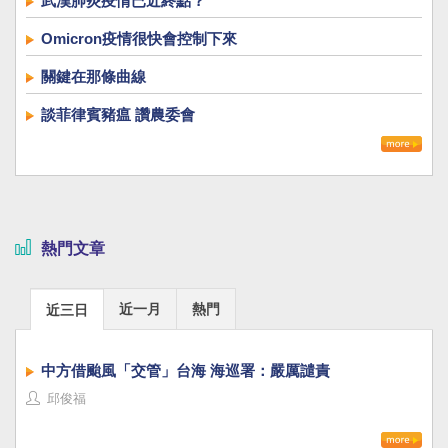
武漢肺炎疫情已近終點？
Omicron疫情很快會控制下來
關鍵在那條曲線
談菲律賓豬瘟 讚農委會
熱門文章
近一月
熱門
近三日
中方借颱風「交管」台海 海巡署：嚴厲譴責
邱俊福