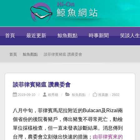
首頁
最近更新
鯨魚觀點
時事新聞
笑談人生
首頁
鯨魚觀點
談菲律賓豬瘟 讚農委會
談菲律賓豬瘟 讚農委會
2019-09-10
賴秀穗
鯨魚觀點
推薦數：2602
八月中旬，菲律賓馬尼拉附近的Bulacan及Rizal兩
個省份的後院養豬戶，傳出豬隻不尋常死亡，動檢
單位採樣檢查，但一直未發表診斷結果。消息傳到
台灣，農委會立刻做出快速的措施；
由菲律賓來的