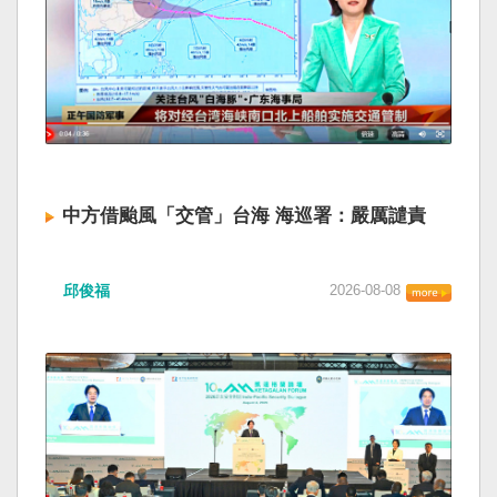
中方借颱風「交管」台海 海巡署：嚴厲譴責
邱俊福
2026-08-08