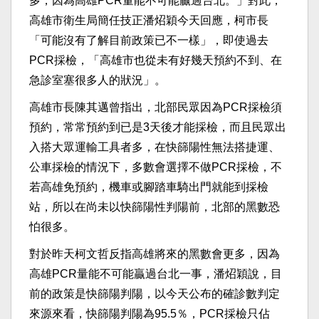
多，因為高雄PCR量能不可能贏過台北。」對此，
高雄市衛生局簡任技正潘炤穎今天回應，柯市長
「可能沒有了解目前政策已不一樣」，即使過去
PCR採檢，「高雄市也從未有好幾天預約不到、在
急診室塞很多人的狀況」。
高雄市長陳其邁曾指出，北部民眾因為PCR採檢須
預約，常常預約到已是3天後才能採檢，而且民眾出
入搭大眾運輸工具者多，在快篩陽性無法搭捷運、
公車採檢的情況下，多數會選擇不做PCR採檢，不
若高雄免預約，機車或腳踏車騎出門就能到採檢
站，所以在尚未以快篩陽性判陽前，北部的黑數恐
怕很多。
對於昨天柯文哲反指高雄將來的黑數會更多，因為
高雄PCR量能不可能贏過台北一事，潘炤穎說，目
前的政策是快篩陽判陽，以今天公布的確診數判定
來源來看，快篩陽判陽為95.5％，PCR採檢只佔