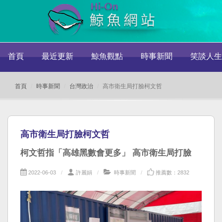
首頁
最近更新
鯨魚觀點
時事新聞
笑談人生
首頁
時事新聞
台灣政治
高市衛生局打臉柯文哲
高市衛生局打臉柯文哲
柯文哲指「高雄黑數會更多」 高市衛生局打臉
2022-06-03
許麗娟
時事新聞
推薦數：2832