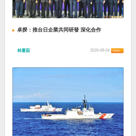
卓揆：推台日企業共同研發 深化合作
林薏茹
2026-08-04