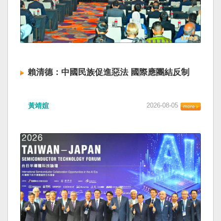
賴清德：中國民族促進惡法 國際應團結反制
黃靖媗
2026-08-05