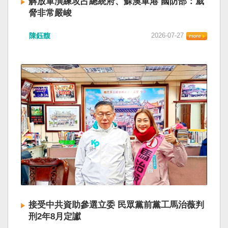
解放軍演練攻占總統府、蘇澳軍港 國防部：威
脅非常嚴峻
陳鈺馥
2026-07-27
接受中共資助參選立委 民眾黨前黨工馬治薇判
刑2年8月定讞