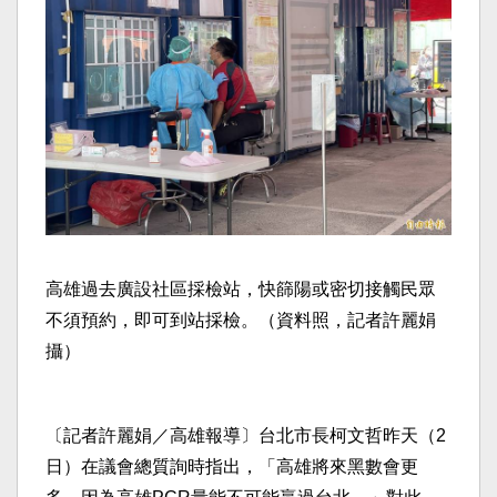
高雄過去廣設社區採檢站，快篩陽或密切接觸民眾
不須預約，即可到站採檢。（資料照，記者許麗娟
攝）
〔記者許麗娟／高雄報導〕台北市長柯文哲昨天（2
日）在議會總質詢時指出，「高雄將來黑數會更