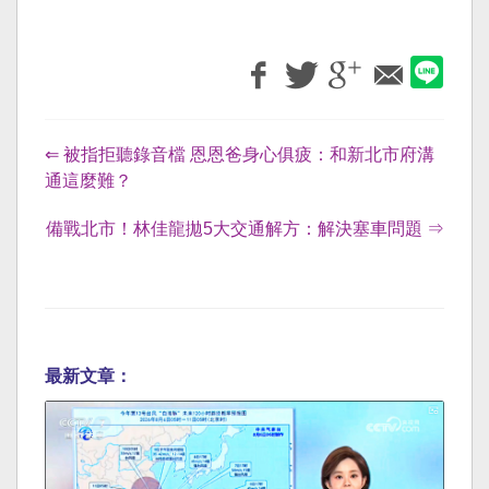
⇐ 被指拒聽錄音檔 恩恩爸身心俱疲：和新北市府溝
通這麼難？
備戰北市！林佳龍拋5大交通解方：解決塞車問題 ⇒
最新文章：