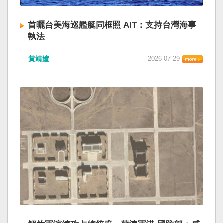
首曬台美海巡艦艇同框照 AIT：支持台灣海事
執法
黃靖媗
2026-07-29