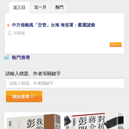
近一月
熱門
近三日
中方借颱風「交管」台海 海巡署：嚴厲譴責
邱俊福
熱門搜尋
請輸入標題、作者等關鍵字
開始搜尋