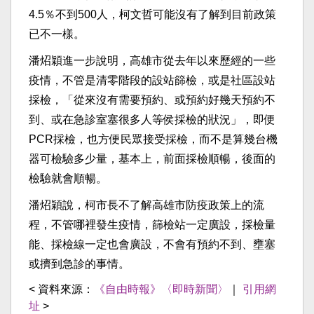
4.5％不到500人，柯文哲可能沒有了解到目前政策
已不一樣。
潘炤穎進一步說明，高雄市從去年以來歷經的一些
疫情，不管是清零階段的設站篩檢，或是社區設站
採檢，「從來沒有需要預約、或預約好幾天預約不
到、或在急診室塞很多人等侯採檢的狀況」，即便
PCR採檢，也方便民眾接受採檢，而不是算幾台機
器可檢驗多少量，基本上，前面採檢順暢，後面的
檢驗就會順暢。
潘炤穎說，柯市長不了解高雄市防疫政策上的流
程，不管哪裡發生疫情，篩檢站一定廣設，採檢量
能、採檢線一定也會廣設，不會有預約不到、壅塞
或擠到急診的事情。
< 資料來源：
《自由時報》〈即時新聞〉
｜
引用網
址
>