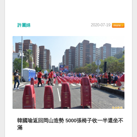
許麗娟
2020-07-19
韓國瑜返回岡山造勢 5000張椅子收一半還坐不
滿