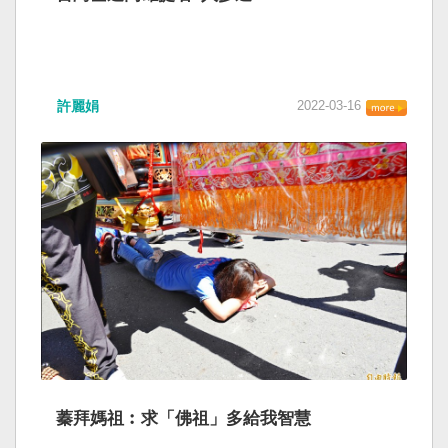
許麗娟
2022-03-16
蓁拜媽祖︰求「佛祖」多給我智慧