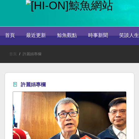
首頁
最近更新
鯨魚觀點
時事新聞
笑談人生
首頁
許麗娟專欄
許麗娟專欄