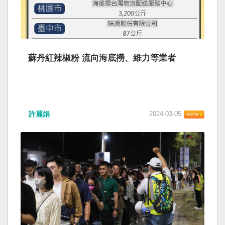
蘇丹紅辣椒粉 流向海底撈、維力等業者
許麗娟
2024-03-05