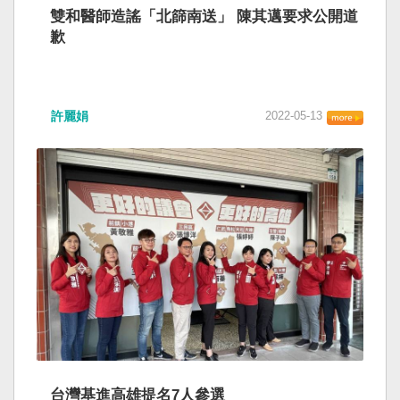
雙和醫師造謠「北篩南送」 陳其邁要求公開道
歉
許麗娟
2022-05-13
台灣基進高雄提名7人參選