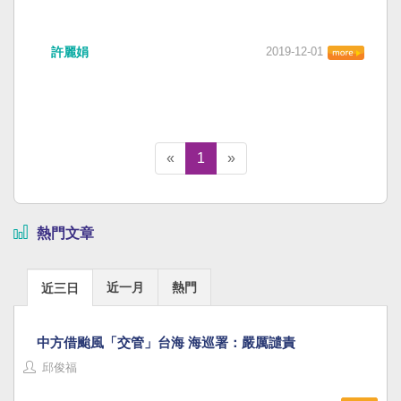
許麗娟
2019-12-01
«
1
»
熱門文章
近一月
熱門
近三日
中方借颱風「交管」台海 海巡署：嚴厲譴責
邱俊福