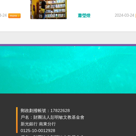
3-24
蕭瑩燈
2024-03-24
郵政劃撥帳號：17822628
戶名：財團法人彭明敏文教基金會
新光銀行 南東分行
0125-10-0012928