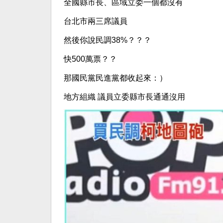
全國縣市長、區域立委一個都沒有
台北市兩三席議員
然後你說民調38%？？？
快500萬票？？
那國民黨民進黨都收起來：）
地方組織 議員立委縣市長通通沒用