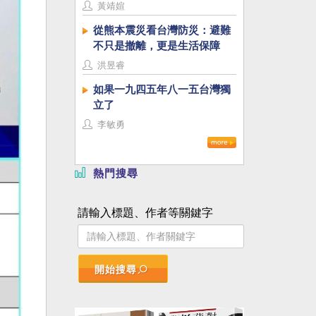
黃靖媗
從熊本震災看台灣防災：避難
不只是撤離，更是生活保障
洪昱睿
如果一九四五年八一五台灣獨
立了
李敏勇
熱門搜尋
請輸入標題、作者等關鍵字
開始搜尋