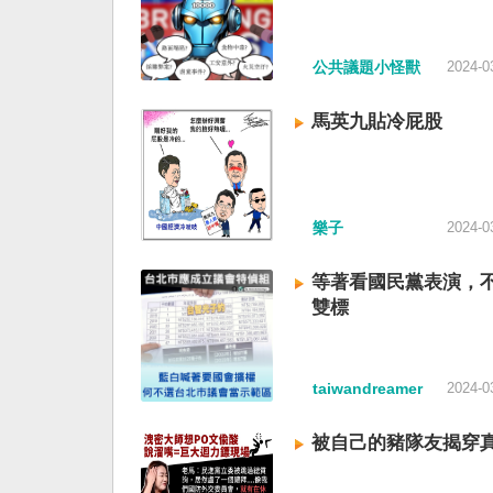
公共議題小怪獸
2024-0
馬英九貼冷屁股
樂子
2024-0
等著看國民黨表演，
雙標
taiwandreamer
2024-0
被自己的豬隊友揭穿