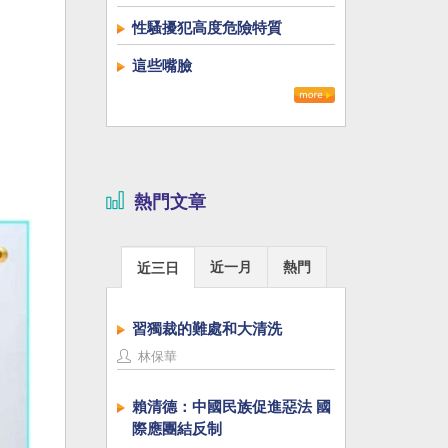
性騷擾犯高度危險特質
這些嘴臉
熱門文章
近一月
熱門
近三日
習獨裁的難處和大清洗
林保華
賴清德：中國民族促進惡法 國
際應團結反制