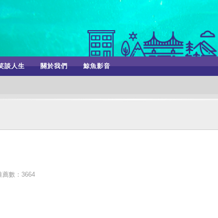
笑談人生
關於我們
鯨魚影音
？
推薦數：3664