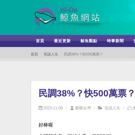
首頁
最近更新
鯨魚觀點
時事新聞
首頁
笑談人生
民調38%？快500萬票？
民調38%？快500萬票
2023-11-08
榮耀台灣
笑談人生
好棒喔