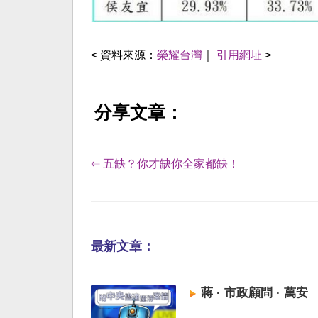
< 資料來源：
榮耀台灣
｜
引用網址
>
分享文章：
⇐ 五缺？你才缺你全家都缺！
最新文章：
蔣 · 市政顧問 · 萬安