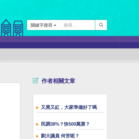
關鍵字搜尋
作者相關文章
又黑又紅，大家準備好了嗎
民調38%？快500萬票？
劉大議員 何苦呢？