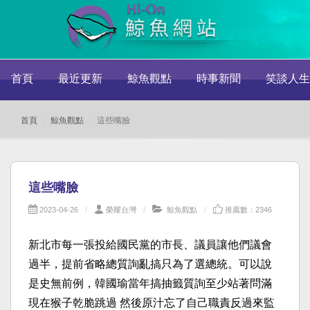
首頁
最近更新
鯨魚觀點
時事新聞
笑談人生
首頁
鯨魚觀點
這些嘴臉
這些嘴臉
2023-04-26
榮耀台灣
鯨魚觀點
推薦數：2346
新北市每一張投給國民黨的市長、議員讓他們議會
過半，提前省略總質詢亂搞只為了選總統。可以說
是史無前例，韓國瑜當年搞抽籤質詢至少站著問滿
現在猴子乾脆跳過 然後原汁忘了自己職責反過來監