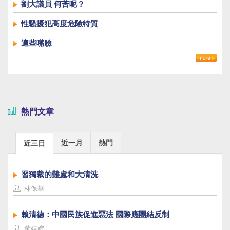
劉大議員 何苦呢？
性騷擾犯高度危險特質
這些嘴臉
熱門文章
近一月
熱門
近三日
習獨裁的難處和大清洗
林保華
賴清德：中國民族促進惡法 國際應團結反制
黃靖媗