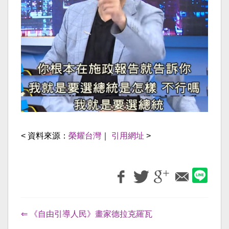
< 資料來源：
榮耀台灣
｜
引用網址
>
⇐ 《自由引導人民》畫家德拉克羅瓦