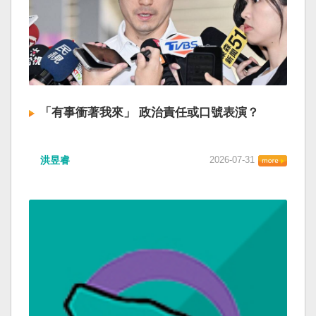
「有事衝著我來」 政治責任或口號表演？
洪昱睿
2026-07-31