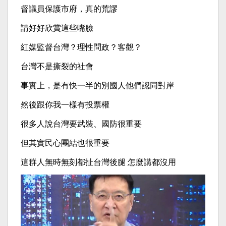
督議員保護市府，真的荒謬
請好好欣賞這些嘴臉
紅媒監督台灣？理性問政？客觀？
台灣不是撕裂的社會
事實上，是有快一半的別國人他們認同對岸
然後跟你我一樣有投票權
很多人說台灣要武裝、國防很重要
但其實民心團結也很重要
這群人無時無刻都扯台灣後腿 怎麼講都沒用