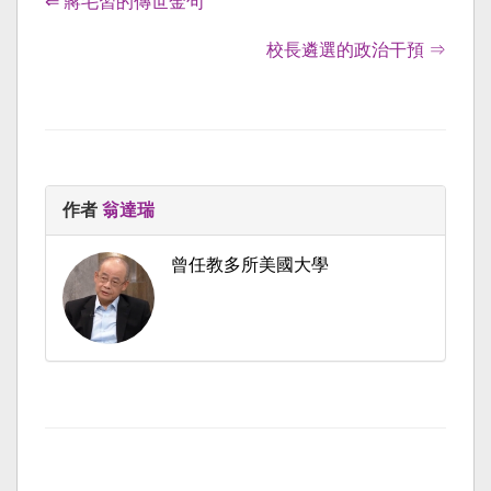
⇐ 蔣毛習的傳世金句
校長遴選的政治干預 ⇒
作者
翁達瑞
曾任教多所美國大學