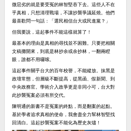
微惡劣的就是要受冤的林智堅吞下去。這些人不在
乎真相，只想清理戰場，不讓抄襲爭議延燒。他們
最喜歡問一句話：「選民相信台大或民進黨？」
但我要說，這起事件不能這樣就算了！
最基本的理由是真相的尋找並不困難。只要把相關
文稿攤開來，到底是林抄余或余抄林，一翻兩瞪
眼，誰都不用囉嗦。
這起事件關乎台大的百年校譽，不能縱放。抹黑是
政壇常態，但層級不斷提高，從黑函、假新聞、到
中央政務官。學術介入政爭更是非同小可，台大對
此抄襲冤案必須有所交代。
陳明通的新書不是冤案的終點，而是翻案的起點。
基於學者追求真相的使命，我會盡全力幫林智堅找
回清白。這起抄襲冤案不能化為歷史灰燼！