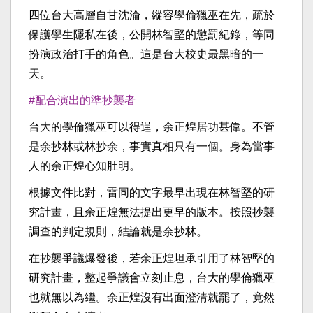
四位台大高層自甘沈淪，縱容學倫獵巫在先，疏於
保護學生隱私在後，公開林智堅的懲罰紀錄，等同
扮演政治打手的角色。這是台大校史最黑暗的一
天。
#配合演出的準抄襲者
台大的學倫獵巫可以得逞，余正煌居功甚偉。不管
是余抄林或林抄余，事實真相只有一個。身為當事
人的余正煌心知肚明。
根據文件比對，雷同的文字最早出現在林智堅的研
究計畫，且余正煌無法提出更早的版本。按照抄襲
調查的判定規則，結論就是余抄林。
在抄襲爭議爆發後，若余正煌坦承引用了林智堅的
研究計畫，整起爭議會立刻止息，台大的學倫獵巫
也就無以為繼。余正煌沒有出面澄清就罷了，竟然