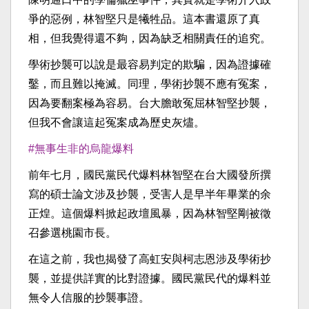
爭的惡例，林智堅只是犧牲品。這本書還原了真
相，但我覺得還不夠，因為缺乏相關責任的追究。
學術抄襲可以說是最容易判定的欺騙，因為證據確
鑿，而且難以掩滅。同理，學術抄襲不應有冤案，
因為要翻案極為容易。台大膽敢冤屈林智堅抄襲，
但我不會讓這起冤案成為歷史灰燼。
#無事生非的烏龍爆料
前年七月，國民黨民代爆料林智堅在台大國發所撰
寫的碩士論文涉及抄襲，受害人是早半年畢業的余
正煌。這個爆料掀起政壇風暴，因為林智堅剛被徵
召參選桃園市長。
在這之前，我也揭發了高虹安與柯志恩涉及學術抄
襲，並提供詳實的比對證據。國民黨民代的爆料並
無令人信服的抄襲事證。