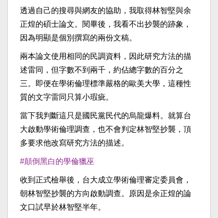
透過自己的搜尋與網友的協助，我取得林智堅與余
正煌的碩士論文。閱畢後，我看不出抄襲的跡象，
因為明顯是個別撰寫的兩份文稿。
兩本論文使用相同的民調資料，因此研究方法的描
述雷同，但字數不到兩千，約佔總字數的百分之
三。即便在學術倫理標準嚴格的歐美大學，這種性
質的文字雷同只算小瑕疵。
當下我判斷這只是國民黨民代的烏龍爆料。就算台
大啟動學術倫理調查，也不會判定林智堅抄襲，頂
多要求他改寫研究方法的描述。
#顛倒黑白的學倫獵巫
收到正式檢舉後，台大成立學術倫理審定委員會，
朝林智堅抄襲的方向啟動調查。原因是余正煌的論
文口試早於林智堅半年。