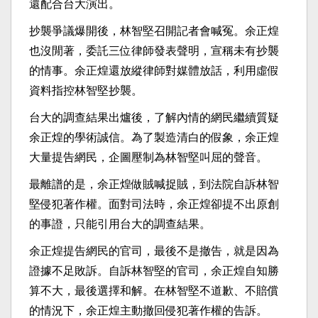
還配合台大演出。
抄襲爭議爆開後，林智堅召開記者會喊冤。余正煌
也沒閒著，委託三位律師發表聲明，宣稱未有抄襲
的情事。余正煌還放縱律師對媒體放話，利用虛假
資料指控林智堅抄襲。
台大的調查結果出爐後，了解內情的網民繼續質疑
余正煌的學術誠信。為了製造清白的假象，余正煌
大量提告網民，企圖壓制為林智堅叫屈的聲音。
最離譜的是，余正煌做賊喊捉賊，到法院自訴林智
堅侵犯著作權。面對司法時，余正煌卻提不出原創
的事證，只能引用台大的調查結果。
余正煌提告網民的官司，最後不是撤告，就是因為
證據不足敗訴。自訴林智堅的官司，余正煌自知勝
算不大，最後選擇和解。在林智堅不道歉、不賠償
的情況下，余正煌主動撤回侵犯著作權的告訴。