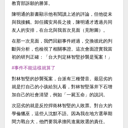
教育部訴願的勝算。
陳明通的新書顯示他有閱讀上述的評論，但他從未
與我接觸。卸任國安局長之後，陳明通才透過共同
友人的安排，在台北與我首次見面（見附圖）。
在那一次見面，我們回顧事件經過，交換彼此的判
斷與分析，也檢視了相關事證。這次會面證實我當
初的研判正確：「台大判定林智堅抄襲是冤案！」
#事件不能這樣就算了
對林智堅的抄襲冤案，台派有三種聲音。最惡劣的
就是打自己的小孩給別人看，對林智堅落井下石增
加自己的社會清望，例如「一屍五命」的說詞。
次惡劣的就是反控捍衛林智堅的人敗票。對台大的
學倫獵巫，這些人沈默不語。因為我在地方選舉期
間力戰台大，他們要我承擔民進黨敗選的責任。