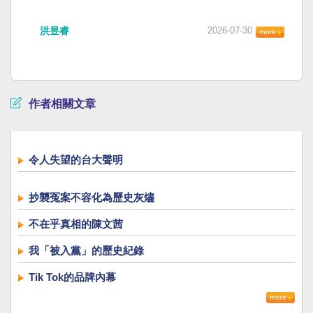
洪昱睿
2026-07-30
作者相關文章
令人失望的台大聲明
抄襲冤案不容化為歷史灰燼
不在乎真相的陳文茜
我「被入黨」的歷史紀錄
Tik Tok的品牌內幕