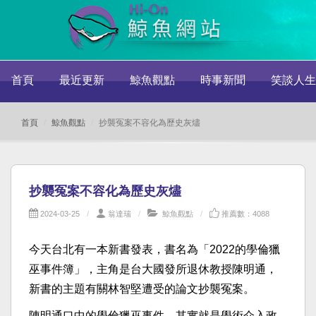
首頁
最近更新
鯨魚觀點
時事新聞
笑談人生
首頁
鯨魚觀點
抄襲冤案不容化為歷史灰燼
抄襲冤案不容化為歷史灰燼
2024-03-25
翁達瑞
鯨魚觀點
推薦數：4088
今天台北有一本新書發表，書名為「2022的學倫獵
巫事件簿」，主角是台大國發所退休教授陳明通，
新書的主題有關林智堅遭受的論文抄襲冤案。
陳明通口中的學倫獵巫事件，其實就是學術介入政