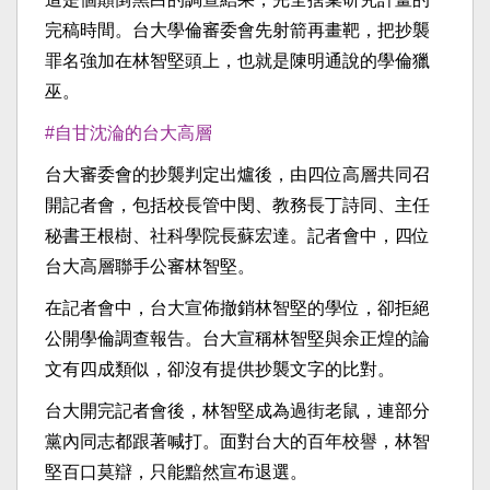
完稿時間。台大學倫審委會先射箭再畫靶，把抄襲
罪名強加在林智堅頭上，也就是陳明通說的學倫獵
巫。
#自甘沈淪的台大高層
台大審委會的抄襲判定出爐後，由四位高層共同召
開記者會，包括校長管中閔、教務長丁詩同、主任
秘書王根樹、社科學院長蘇宏達。記者會中，四位
台大高層聯手公審林智堅。
在記者會中，台大宣佈撤銷林智堅的學位，卻拒絕
公開學倫調查報告。台大宣稱林智堅與余正煌的論
文有四成類似，卻沒有提供抄襲文字的比對。
台大開完記者會後，林智堅成為過街老鼠，連部分
黨內同志都跟著喊打。面對台大的百年校譽，林智
堅百口莫辯，只能黯然宣布退選。