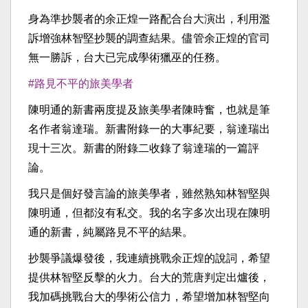
身為準抄襲者的余正煌一路配合台大演出，利用濫
訴增強林智堅抄襲的調查結果。儘管余正煌的官司
無一勝訴，台大已完成學術獵巫的任務。
#路見不平的旅美學者
陳明通的新書兩度提及旅美學者陳時奮，也就是筆
名作者翁達瑞。新書附錄一的大事紀要，翁達瑞出
現十三次。新書的附錄二收錄了翁達瑞的一篇評
論。
我只是個好發言論的旅美學者，雖然熟知林智堅與
陳明通，但都沒有私交。我的名字多次出現在陳明
通的新書，純屬路見不平的結果。
抄襲爭議爆發後，我連續挑戰余正煌的說詞，希望
提供林智堅反擊的火力。台大的荒唐判定出爐後，
我加碼挑戰台大的學術公信力，希望增加林智堅向