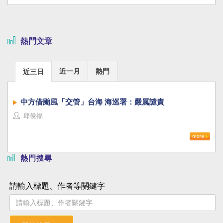
熱門文章
近一月
熱門
近三日
中方借颱風「交管」台海 海巡署：嚴厲譴責
邱俊福
熱門搜尋
請輸入標題、作者等關鍵字