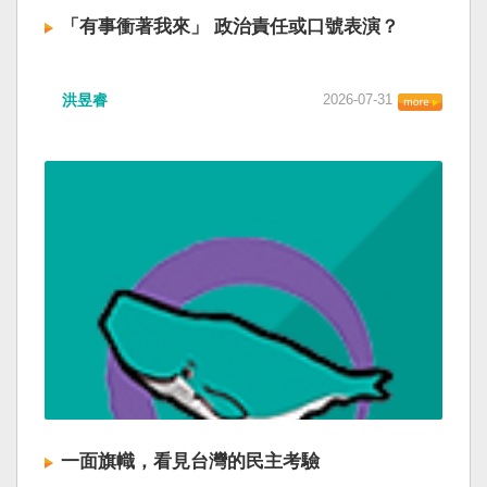
「有事衝著我來」 政治責任或口號表演？
洪昱睿
2026-07-31
一面旗幟，看見台灣的民主考驗