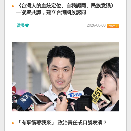
《台灣人的血統定位、自我認同、民族意識》
—凝聚共識，建立台灣國族認同
洪昱睿
2026-08-03
「有事衝著我來」 政治責任或口號表演？