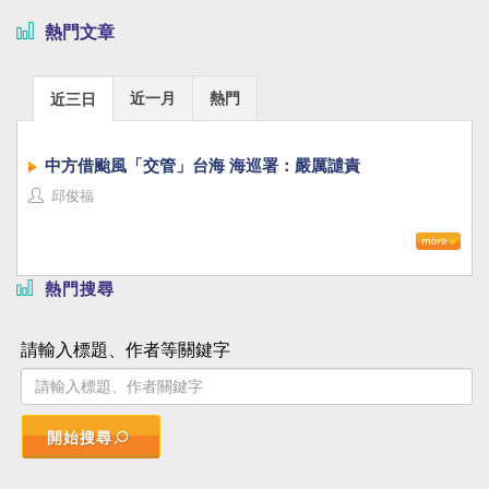
熱門文章
近一月
熱門
近三日
中方借颱風「交管」台海 海巡署：嚴厲譴責
邱俊福
熱門搜尋
請輸入標題、作者等關鍵字
開始搜尋