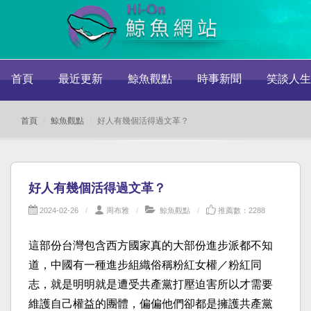
首頁
最近更新
鯨魚觀點
時事新聞
笑談人生
首頁
鯨魚觀點
好人有幾個活得過文革？
好人有幾個活得過文革？
2024-02-26
周布雅
鯨魚觀點
推薦數：2288
這部份台灣包含西方國家真的大部份進步派都不知
道，中國有一種進步組織俗稱粉紅女權／粉紅同
志，就是明明就是遭受共產黨打壓迫害所以才需要
維護自己權益的團體，偏偏他們卻都是擁護共產黨