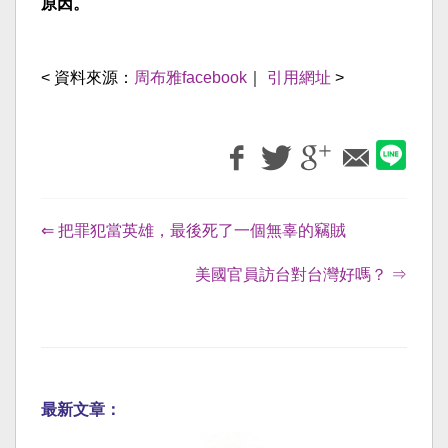
原因。
< 資料來源：
周布雅facebook
｜
引用網址
>
⇐ 把罪犯當英雄，最後死了一個無辜的竊賊
美國官員訪台對台灣好嗎？ ⇒
最新文章：