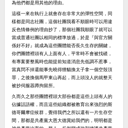
為他們都是用其他的理由。
這樣一來在執行上就會存在非常大的彈性空間，同
樣都是同志社團，這個社團我看不順眼時可以用違
反色情條例的理由抄了，那個社團我順眼了就可以
當成普通社團以相同的標準放過，於是『與官方關
係好不好』就成為這些團體能否長久生存的關鍵，
你們團體裡頭有人上面有人，平常時不會被找碴，
有專案要整風時也能提前知道消息先低調不惹事，
當真閃不掉還能事先曉得狸貓換太子拿一個空殼頂
罪，之後換個馬甲東山再起，而上頭沒人的就整天
被抄伺服器蹲拘留所。
久而久之那些團體裡頭大部份都是這些上頭有人的
佔據話語權，而且這些組織都被教育出來強烈的斯
德哥爾摩症候群，覺得我們之所以還有一片生存空
間，那都是共產黨大恩大德賞給我們的，明明都是