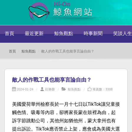
首頁
最近更新
鯨魚觀點
時事新聞
笑談人生
首頁
鯨魚觀點
敵人的作戰工具也能享言論自由？
敵人的作戰工具也能享言論自由？
2024-01-24
莊勝榮
鯨魚觀點
推薦數：3308
美國愛荷華州檢察長於一月十七日以TikTok讓兒童接
觸色情、吸毒等內容，卻將家長蒙在鼓裡為由，起
訴字節跳動公司，其他州如猶他州，蒙大拿州也有
提出訴訟。TikTok應否禁止上架，應會成為美國大選