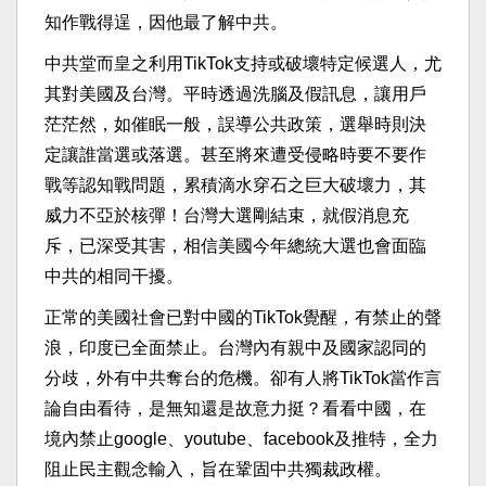
知作戰得逞，因他最了解中共。
中共堂而皇之利用TikTok支持或破壞特定候選人，尤
其對美國及台灣。平時透過洗腦及假訊息，讓用戶
茫茫然，如催眠一般，誤導公共政策，選舉時則決
定讓誰當選或落選。甚至將來遭受侵略時要不要作
戰等認知戰問題，累積滴水穿石之巨大破壞力，其
威力不亞於核彈！台灣大選剛結束，就假消息充
斥，已深受其害，相信美國今年總統大選也會面臨
中共的相同干擾。
正常的美國社會已對中國的TikTok覺醒，有禁止的聲
浪，印度已全面禁止。台灣內有親中及國家認同的
分歧，外有中共奪台的危機。卻有人將TikTok當作言
論自由看待，是無知還是故意力挺？看看中國，在
境內禁止google、youtube、facebook及推特，全力
阻止民主觀念輸入，旨在鞏固中共獨裁政權。