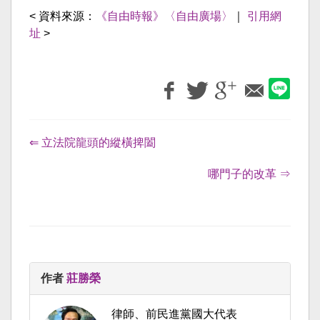
< 資料來源：
《自由時報》〈自由廣場〉
｜
引用網
址
>
⇐ 立法院龍頭的縱橫捭闔
哪門子的改革 ⇒
作者
莊勝榮
律師、前民進黨國大代表