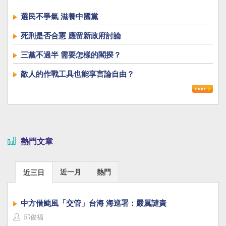
選民不爭氣 滋養中國黨
死刑是否合憲 應留新政府討論
三黨不過半 需要怎樣的閣揆？
敵人的作戰工具也能享言論自由？
熱門文章
近一月
熱門
近三日
中方借颱風「交管」台海 海巡署：嚴厲譴責
邱俊福