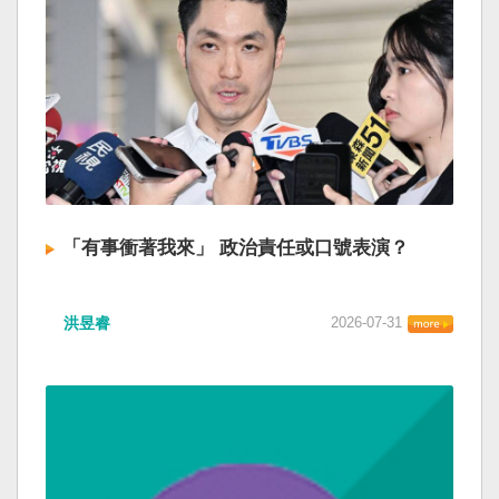
「有事衝著我來」 政治責任或口號表演？
洪昱睿
2026-07-31