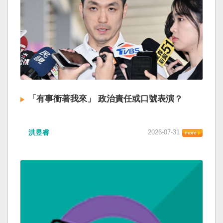
「有事衝著我來」 政治責任或口號表演？
洪昱睿
2026-07-31