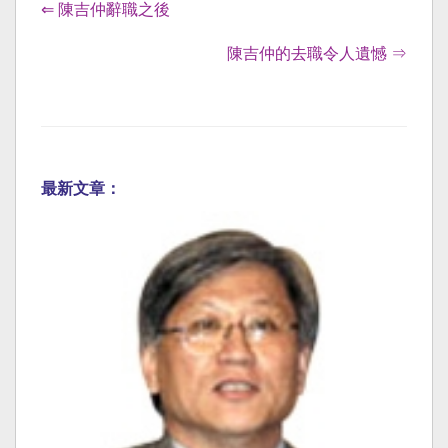
⇐ 陳吉仲辭職之後
陳吉仲的去職令人遺憾 ⇒
最新文章：