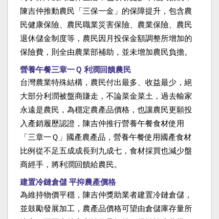
陳吉仲推動農民「三保一金」的保障提升，包含農
民健康保險、農民職業災害保險、農業保險、農民
退休儲金制度等，農民因月投保金額調整所增加的
保險費，則全由農業部補助，並未增加農民負擔。
營養午餐三章一Ｑ 利潤回饋農民
台灣農業特殊結構，農民付出最多、收益最少，絕
大部分利潤被盤商賺走，不論菜金菜土，過去輸家
永遠是農民，為穩定農產品價格，也讓農民更願投
入產銷履歷認證，陳吉仲推行營養午餐食材使用
「三章一Ｑ」國產農產品，營養午餐使用國產食材
比例從不足五成成長到九成七，食材採買也減少盤
商經手，將利潤回饋給農民。
建置冷鏈倉儲 平抑農產價格
為維持物價平穩，陳吉仲獎助業者建置冷鏈倉儲，
並鼓勵發展加工，農產品價格可望由倉儲庫存量所