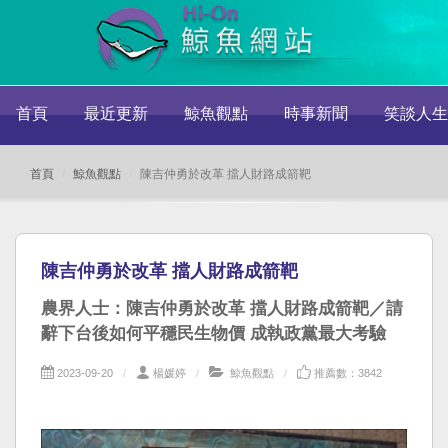
首頁
最近更新
鯨魚觀點
時事新聞
笑談人生
首頁
鯨魚觀點
陳吉仲勇於改革 擋人財路成箭靶
陳吉仲勇於改革 擋人財路成箭靶
農界人士：陳吉仲勇於改革 擋人財路成箭靶／請
辭下台後如何平穩民生物價 成執政黨最大考驗
2023-09-20
楊媛婷
鯨魚觀點
推薦數：3842