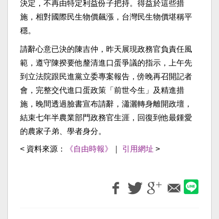
決定，不再由特定利益份子把持。得益於這些措
施，相對國際民生物價飆漲，台灣民生物價堪稱平
穩。
請辭心意已決的陳吉仲，昨天展現政務官負責任風
範，遵守陳揆要他釐清進口蛋爭議的指示，上午先
到立法院跟民進黨立委專案報告，傍晚再召開記者
會，完整交代進口蛋政策「前世今生」及精進措
施，晚間透過臉書宣布請辭，瀟灑轉身離開政壇，
結束七年半農業部門政務官生涯，回復到他最鍾愛
的農家子弟、學者身分。
< 資料來源：
《自由時報》
｜
引用網址
>