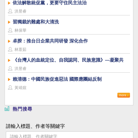
依法解散統促黨，更要守住民主法治
洪昱睿
習獨裁的難處和大清洗
林保華
卓揆：推台日企業共同研發 深化合作
林薏茹
《台灣人的血統定位、自我認同、民族意識》—凝聚共
識，建立台灣國族認同
洪昱睿
賴清德：中國民族促進惡法 國際應團結反制
黃靖媗
熱門搜尋
請輸入標題、作者等關鍵字