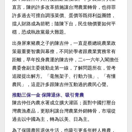
直言，陳的許多改革措施讓台灣農業轉骨，也得罪
許多過去可擅自調漲菜價、蛋價等既得利益團體，
擋人財路成為箭靶；隨陳下台，民生物價要如何平
穩，恐成執政黨最大難題。
出身屏東豬農之子的陳吉仲，一直是蔡總統農業政
策最重要智囊與幕僚，不同於學者跟農業實務常有
距離，早年投身農運的陳吉仲，二○一六年入閣擔任
農委會副主委後勤走第一線，了解問題所在，管考
追蹤提出解方。「毫無架子、行動力強」、「有懂
農民」，這是許多跟陳吉仲互動過的農民心聲。
推動三保一金 保障退休、吸引青農
陳吉仲任內農水署成立擴大灌區；面對中國打壓台
灣農漁產品，更順利讓台灣農業外銷轉骨，市場從
過去以中國為主，轉為以美、日為主。
為了保障農民退休生活，也吸引更多年輕人務農，