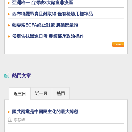
亞洲唯一 台灣成3大豬瘟非疫區
西布特羅昂貴且難取得 僅有檢驗用標準品
藍委索ECFA終止對策 農業部嚴拒
侯廣告抹黑進口蛋 農業部斥政治操作
熱門文章
近一月
熱門
近三日
國共兩黨是中國民主化的最大障礙
李筱峰