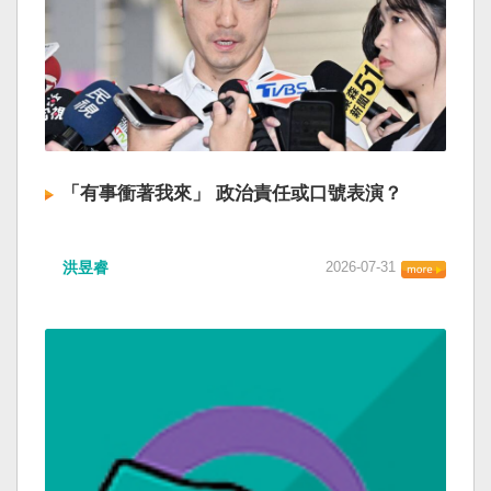
「有事衝著我來」 政治責任或口號表演？
洪昱睿
2026-07-31