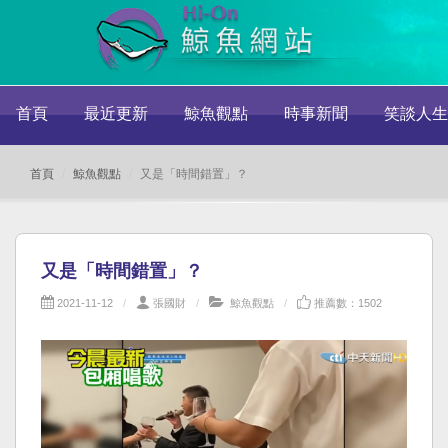
首頁
最近更新
鯨魚觀點
時事新聞
笑談人生
首頁
鯨魚觀點
又是「時間錯置」？
又是「時間錯置」？
2021-11-12
張國財
鯨魚觀點
推薦數：1502