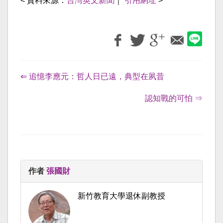
< 資料來源：
台灣英文新聞
｜
引用網址
>
⇐ 追憶李應元：哲人日已遠，典型在夙昔
認知戰的可怕 ⇒
作者
張國財
新竹教育大學退休副教授