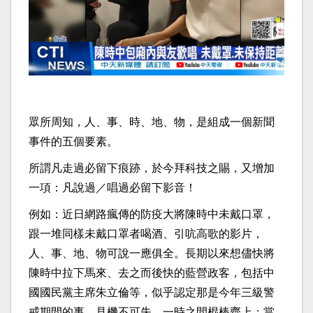
眾所周知，人、事、時、地、物，是組成一個新聞
事件的五個要素。
所謂凡走過必留下痕跡，於今拜科技之賜，又增加
一項：凡說過／唱過必留下影音！
例如：近日網路瘋傳的防疫大將陳時中未戴口罩，
跟一堆同樣未戴口罩者喝酒、引吭高歌的影片，
人、事、地、物可說一應俱全。長期以來想儘快將
陳時中拉下馬來、去之而後快的藍營政客，包括中
國國民黨主席朱立倫等，似乎認定那是今年三級警
戒期間的事，見機不可失，一時之間棍棒齊上；當