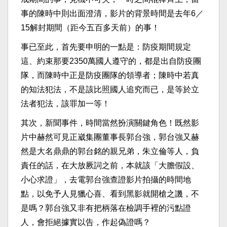
事的陳時中則出面澄清，影片的背景時間是去年6／
15解封期間（距今五百多天前）的事！
事已至此，首先要申明的一點是：防疫期間規定
這、約束那要2350萬國人遵守的，都是出自防疫團
隊，而陳時中正是防疫團隊的領導者；陳時中若真
的知法犯法，不是該比照國人追究而已，是等於立
法者犯法，該罪加一等！
其次，新聞事件，時間當然扮演關鍵角色！既然影
片中赫然可見正崴集團董事長郭台強，郭台強又赫
然是大名鼎鼎的郭台銘的親兄弟，朱立倫等人，負
責任的話，在大放厥詞之前，本就該「大膽假設、
小心求證」，去電郭台強查證影片拍攝的時間地
點，以免予人見獵心喜、看到黑影就開槍之譏，不
是嗎？郭台強又非有把柄落在檢調手裡的污點證
人，會拒絕據實以告，作起偽證嗎？