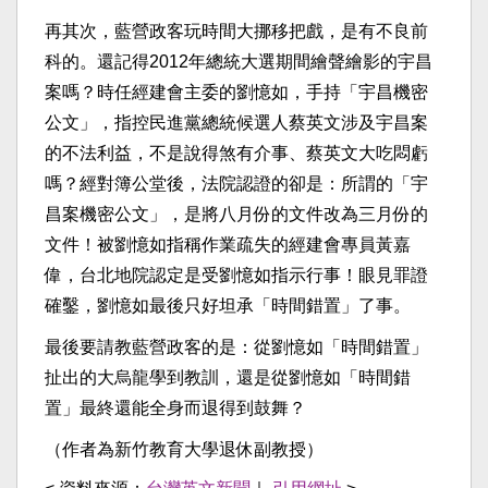
再其次，藍營政客玩時間大挪移把戲，是有不良前
科的。還記得2012年總統大選期間繪聲繪影的宇昌
案嗎？時任經建會主委的劉憶如，手持「宇昌機密
公文」，指控民進黨總統候選人蔡英文涉及宇昌案
的不法利益，不是說得煞有介事、蔡英文大吃悶虧
嗎？經對簿公堂後，法院認證的卻是：所謂的「宇
昌案機密公文」，是將八月份的文件改為三月份的
文件！被劉憶如指稱作業疏失的經建會專員黃嘉
偉，台北地院認定是受劉憶如指示行事！眼見罪證
確鑿，劉憶如最後只好坦承「時間錯置」了事。
最後要請教藍營政客的是：從劉憶如「時間錯置」
扯出的大烏龍學到教訓，還是從劉憶如「時間錯
置」最終還能全身而退得到鼓舞？
（作者為新竹教育大學退休副教授）