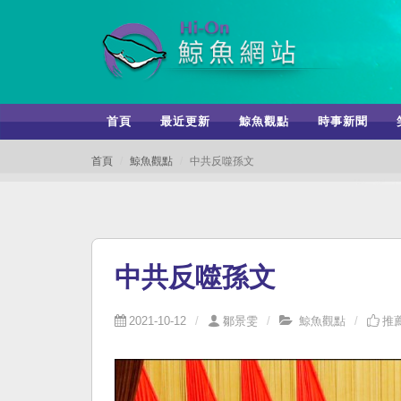
首頁
最近更新
鯨魚觀點
時事新聞
首頁
鯨魚觀點
中共反噬孫文
中共反噬孫文
2021-10-12
鄒景雯
鯨魚觀點
推薦