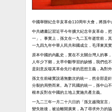
中國舉辦紀念辛亥革命110周年大會，將孫
中共總書記習近平今年擴大紀念辛亥革命，把
一」。事實上，孫文在一九二五年逝世前，其
一九四九年中華人民共和國成立，毛澤東其實
原本中國的內亂史，實在不太關台灣人的事，
人年少下鄉，太早中斷學習的缺憾，我們也不
是刻意反噬其革命先行者的思想主義，為對外
孫文生前確實說過無數次的統一，然全部是針
分裂的局勢而來。為了民國的統一，孫中山不
根本反對在中國的土地上實施共產主義。
一九二三年一月二十六日的「孫文越飛宣言」
變失敗後，被迫離開廣東，為了尋求外力的協