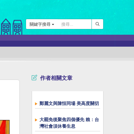
關鍵字搜尋
作者相關文章
鄭麗文與陳恒同場 美高度關切
大罷免後聚焦四個優先 賴：台
灣社會須休養生息