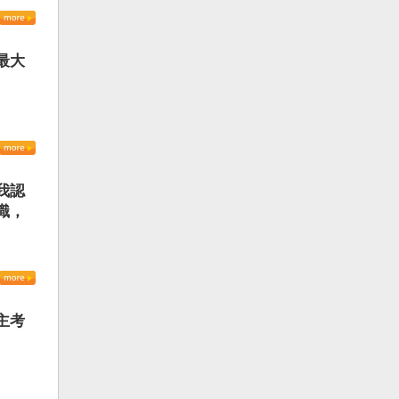
最大
我認
識，
主考