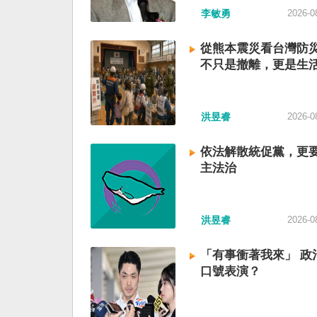
李敏勇
2026-0
從熊本震災看台灣防
不只是撤離，更是生
洪昱睿
2026-0
依法解散統促黨，更
主法治
洪昱睿
2026-0
「有事衝著我來」 政
口號表演？