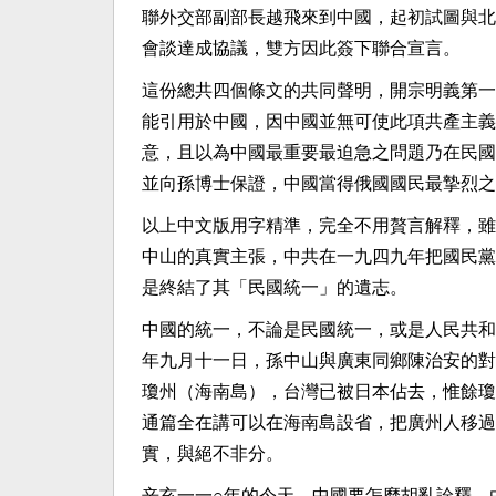
聯外交部副部長越飛來到中國，起初試圖與北
會談達成協議，雙方因此簽下聯合宣言。
這份總共四個條文的共同聲明，開宗明義第一
能引用於中國，因中國並無可使此項共產主義
意，且以為中國最重要最迫急之問題乃在民國
並向孫博士保證，中國當得俄國國民最摯烈之
以上中文版用字精準，完全不用贅言解釋，雖
中山的真實主張，中共在一九四九年把國民黨
是終結了其「民國統一」的遺志。
中國的統一，不論是民國統一，或是人民共和
年九月十一日，孫中山與廣東同鄉陳治安的對
瓊州（海南島），台灣已被日本佔去，惟餘瓊
通篇全在講可以在海南島設省，把廣州人移過
實，與絕不非分。
辛亥一一○年的今天，中國要怎麼胡亂詮釋，