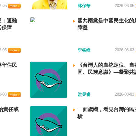
8-05
林保華
2026-08-05
災：避難
國共兩黨是中國民主化的
活保障
障礙
8-05
李筱峰
2026-08-03
要守住民
《台灣人的血統定位、自
同、民族意識》—凝聚共
建立台灣國族認同
8-03
洪昱睿
2026-08-03
治責任或
一面旗幟，看見台灣的民
驗