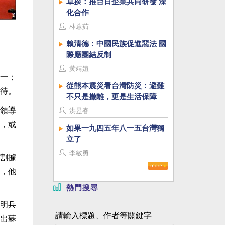
卓揆：推台日企業共同研發 深
化合作
林薏茹
賴清德：中國民族促進惡法 國
際應團結反制
黃靖媗
一；
從熊本震災看台灣防災：避難
待。
不只是撤離，更是生活保障
領導
洪昱睿
，或
如果一九四五年八一五台灣獨
立了
李敏勇
割據
，他
熱門搜尋
明兵
請輸入標題、作者等關鍵字
出蘇