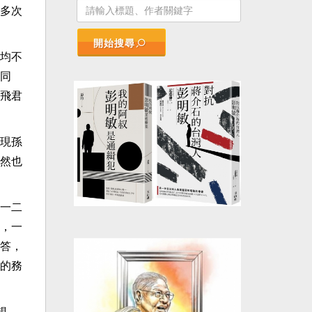
多次
開始搜尋
均不
同
飛君
現孫
然也
一二
，一
答，
的務
想。