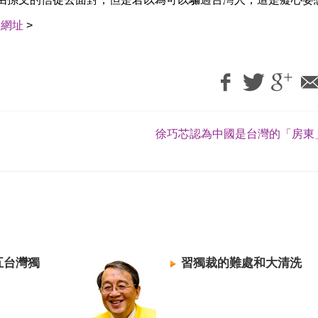
用網址
>
徐巧芯認為中國是台灣的「房東」
五台灣獨
習獨裁的難處和大清洗