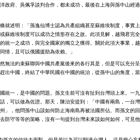
洋政府、吳佩孚談判合作，都未成功，最後在上海與孫中山經過
條就述明：「孫逸仙博士認為共產組織甚至蘇維埃制度，事實上
或蘇維埃制度可以成功之情形存在之故。此項見解，越飛君完全
的統一之成功，與完全國家的獨立之獲得。關於此項大事業，越
同情，且可以俄國援助為依賴。」
然無法約束蘇聯與中國共產黨後來的各行其是，但是可以充分呈
趕出中國，終結了中華民國在中國的統治，從孫中山的角度，當
國統一，是中國的問題。孫文生前可沒有扯到台灣頭上來。一九
話，可以做為佐證。那天，陳治安提到：「中國有兩島，一台灣
州」，他問孫中山該如何防止海南島再被法國所佔。而孫文的回
去防守等等的策略，沒有一句提到台灣未來該如何如何，可見他
由孫文的信徒去面對，但是若以為可以騙過台灣人，這是癡心妄