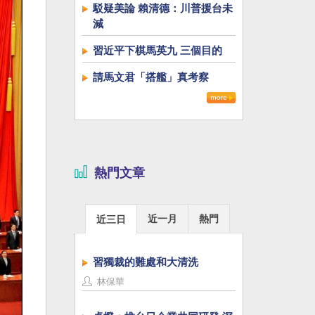
駁疑美論 賴清德：川普援台未
減
習近平下棋馬英九 三個目的
請馬文君「搭艦」真考察
熱門文章
近一月
熱門
近三日
習獨裁的難處和大清洗
林保華