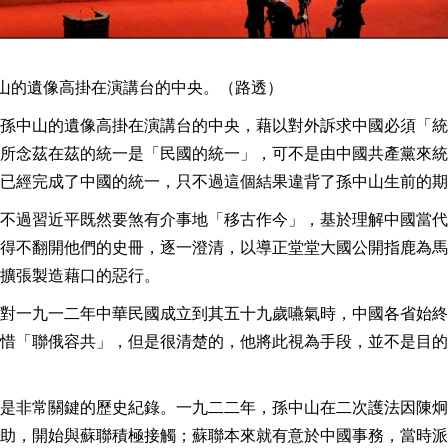
中山的遺像高掛在演講台的中央。（路透）
孫中山的遺像高掛在演講台的中央，藉以對外訴求中國必須「統
所念茲在茲的統一是「民國的統一」，可不是由中國共產黨來統
已經完成了中國的統一，只不過這個結果違背了孫中山生前的期
不過習近平既然要煞有介事地「移古作今」，基於理解中國當代
得不翻開他們的史冊，逐一澄清，以導正堂堂大國公開指鹿為馬
擴張製造藉口的惡行。
對一九一二年中華民國成立到其五十九歲嚥氣時，中國各省始終
惜「聯俄容共」，但是很清楚的，他將此視為手段，並不是目的
是非常關鍵的歷史紀錄。一九二二年，孫中山在二次護法因陳炯
助，開始與蘇聯積極接觸；蘇聯本來就有意於中國事務，當時派