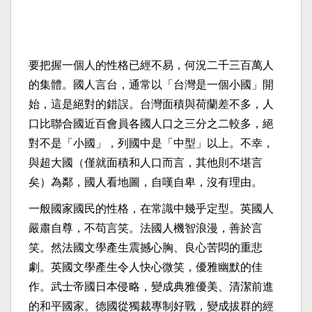
要把握一個人的性格已經不易，何況二千三百萬人
的集體。國人言台，通常以「台灣是一個小國」開
始，這是絕對的錯誤。台灣面積與荷蘭差不多，人
口比聯合國近百會員各國人口之三分之二較多，絕
對不是「小國」，列國中是「中型」以上。不幸，
與超大國（僅就面積和人口而言，其他則不堪言
矣）為鄰，國人看地圖，自嘆自卑，沒有理由。
一般國家國民的性格，在常識中幾乎定型。英國人
嚴肅自尊，不苟言笑。法國人機智浪漫，善於言
笑。然法國文學產生震撼心胸、良心苦悶的重悲
劇。英國文學產生令人快心微笑，優雅幽默的佳
作。武士帝國日本侵略，變成典雅優美、清潔前進
的和平國家。德國從獨裁專制好戰，變成拔群的經