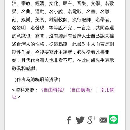
治、宗教、經濟、文化、民主、音樂、文學、名歌
聲、名曲、運動、名小說、名電影、名畫、名雕
刻、娛樂、美食、雄辯牧師、流行服飾、名學者、
名發明、名發現…等等說不完，一言之，共同命運
的意識也。寡聞，沒有聽到有台灣人士自己認真描
述台灣人的性格，從這點說，此書對本人而言是劃
期性作品。今後要寫此主題者，必先從看此書開
始，且代代台灣人也非看不可。在此向盧先生表示
敬佩和感謝。
（作者為總統府前資政）
< 資料來源：
《自由時報》〈自由廣場〉
｜
引用網
址
>