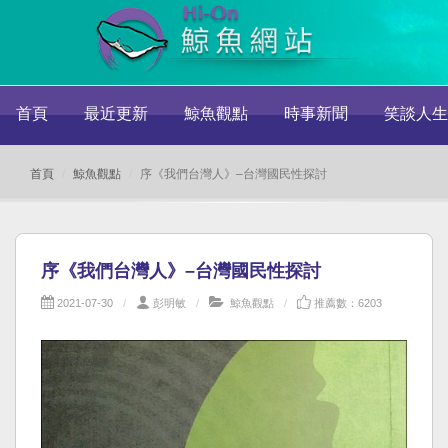
首頁
最近更新
鯨魚觀點
時事新聞
笑談人生
首頁
鯨魚觀點
序《我們台灣人》–台灣國民性探討
序《我們台灣人》–台灣國民性探討
2021-07-30
彭明敏
鯨魚觀點
推薦數：6203