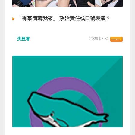
「有事衝著我來」 政治責任或口號表演？
洪昱睿
2026-07-31