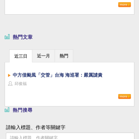
熱門文章
近一月
熱門
近三日
中方借颱風「交管」台海 海巡署：嚴厲譴責
邱俊福
熱門搜尋
請輸入標題、作者等關鍵字