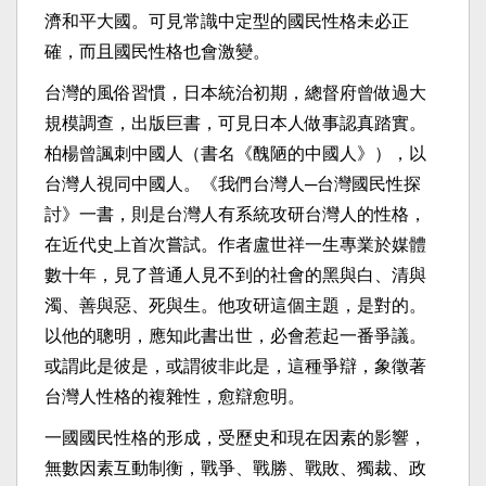
濟和平大國。可見常識中定型的國民性格未必正
確，而且國民性格也會激變。
台灣的風俗習慣，日本統治初期，總督府曾做過大
規模調查，出版巨書，可見日本人做事認真踏實。
柏楊曾諷刺中國人（書名《醜陋的中國人》），以
台灣人視同中國人。《我們台灣人─台灣國民性探
討》一書，則是台灣人有系統攻研台灣人的性格，
在近代史上首次嘗試。作者盧世祥一生專業於媒體
數十年，見了普通人見不到的社會的黑與白、清與
濁、善與惡、死與生。他攻研這個主題，是對的。
以他的聰明，應知此書出世，必會惹起一番爭議。
或謂此是彼是，或謂彼非此是，這種爭辯，象徵著
台灣人性格的複雜性，愈辯愈明。
一國國民性格的形成，受歷史和現在因素的影響，
無數因素互動制衡，戰爭、戰勝、戰敗、獨裁、政