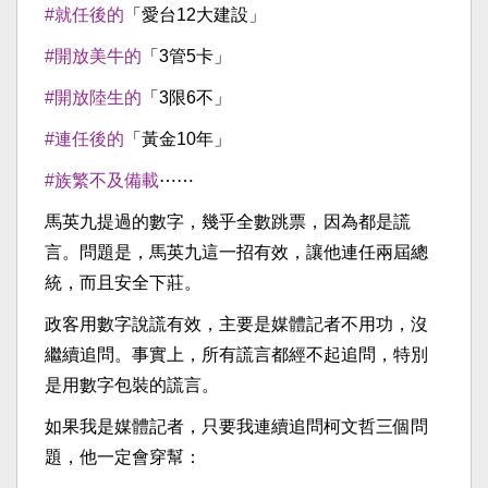
#就任後的
「愛台12大建設」
#開放美牛的
「3管5卡」
#開放陸生的
「3限6不」
#連任後的
「黃金10年」
#族繁不及備載
⋯⋯
馬英九提過的數字，幾乎全數跳票，因為都是謊
言。問題是，馬英九這一招有效，讓他連任兩屆總
統，而且安全下莊。
政客用數字說謊有效，主要是媒體記者不用功，沒
繼續追問。事實上，所有謊言都經不起追問，特別
是用數字包裝的謊言。
如果我是媒體記者，只要我連續追問柯文哲三個問
題，他一定會穿幫：