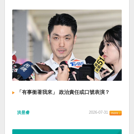
「有事衝著我來」 政治責任或口號表演？
洪昱睿
2026-07-31