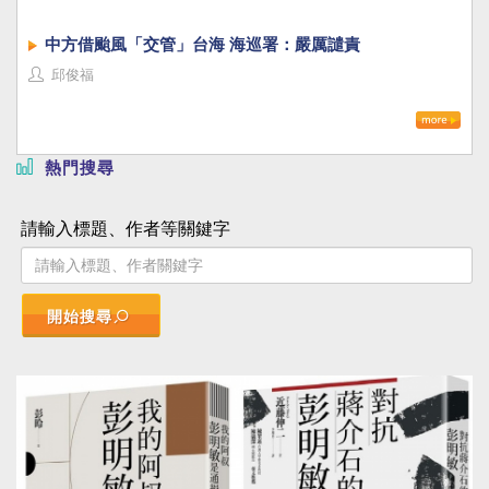
中方借颱風「交管」台海 海巡署：嚴厲譴責
邱俊福
熱門搜尋
請輸入標題、作者等關鍵字
開始搜尋