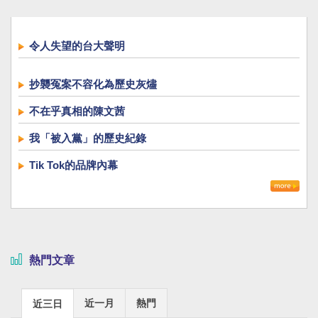
令人失望的台大聲明
抄襲冤案不容化為歷史灰燼
不在乎真相的陳文茜
我「被入黨」的歷史紀錄
Tik Tok的品牌內幕
熱門文章
近一月
熱門
近三日