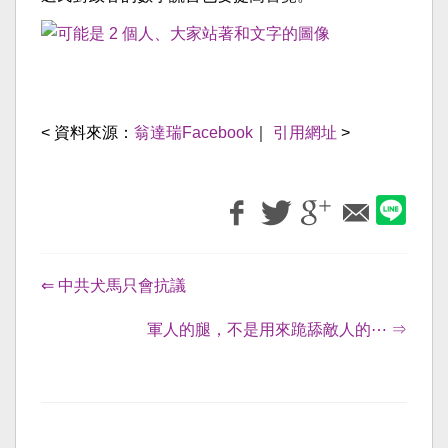
< 資料來源：
翁達瑞Facebook
｜
引用網址
>
⇐ 中共犬馬只會抗議
軍人的腿，不是用來跪舔敵人的⋯ ⇒