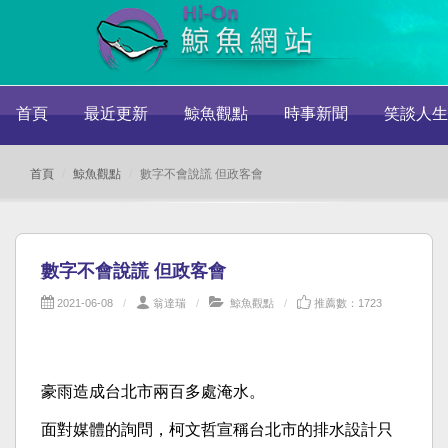
首頁
最近更新
鯨魚觀點
時事新聞
笑談人生
首頁
鯨魚觀點
數字不會說謊 但政客會
數字不會說謊 但政客會
2021-06-08
翁達瑞
鯨魚觀點
推薦數：1723
豪雨造成台北市兩百多處淹水。
面對媒體的詢問，柯文哲宣稱台北市的排水設計只