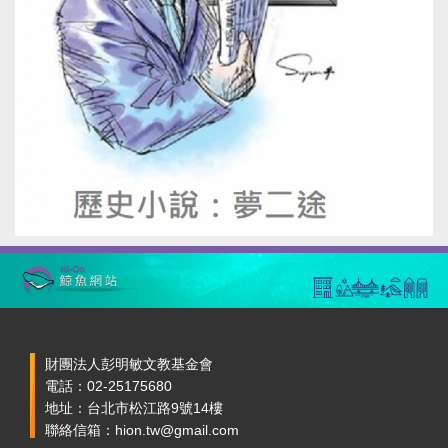
財團法人彭明敏文教基金會
電話：02-25175680
地址：台北市松江路9號14樓
聯絡信箱：hion.tw@gmail.com