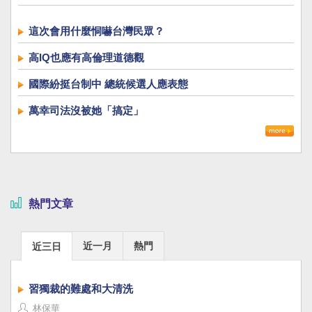
這次會用什麼恫嚇台灣民眾？
高IQ也應有高倫理道德觀
國際紛挺台制中 總統候選人應表態
萬幸司法沒被她「搞定」
熱門文章
近一月
熱門
近三日
習獨裁的難處和大清洗
林保華