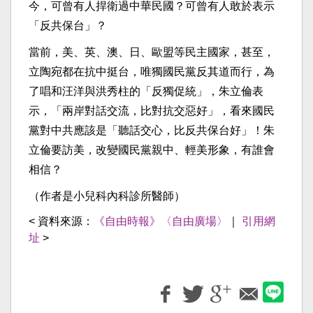
今，可曾有人捍衛過中華民國？可曾有人敢於表示
「反共保台」？
當前，美、英、澳、日、歐盟等民主國家，甚至，
立陶宛都在抗中挺台，唯獨國民黨反其道而行，為
了唱和汪洋與洪秀柱的「反獨促統」，朱立倫表
示，「兩岸對話交流，比對抗交惡好」，看來國民
黨對中共應該是「聽話交心，比反共保台好」！朱
立倫要訪美，改變國民黨親中、輕美形象，有誰會
相信？
（作者是小兒科內科診所醫師）
< 資料來源：
《自由時報》〈自由廣場〉
｜
引用網
址
>