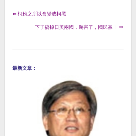
⇐ 柯粉之所以會變成柯黑
一下子搞掉日美兩國，厲害了，國民黨！ ⇒
最新文章：