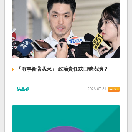
「有事衝著我來」 政治責任或口號表演？
洪昱睿
2026-07-31