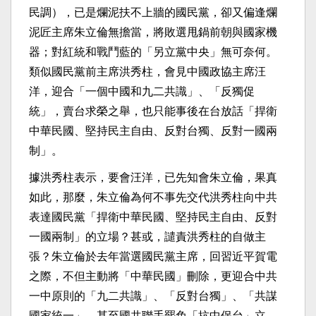
民調），已是爛泥扶不上牆的國民黨，卻又偏逢爛
泥匠主席朱立倫無擔當，將敗選甩鍋前朝與國家機
器；對紅統和戰鬥藍的「另立黨中央」無可奈何。
類似國民黨前主席洪秀柱，會見中國政協主席汪
洋，迎合「一個中國和九二共識」、「反獨促
統」，賣台求榮之舉，也只能事後在台放話「捍衛
中華民國、堅持民主自由、反對台獨、反對一國兩
制」。
據洪秀柱表示，要會汪洋，已先知會朱立倫，果真
如此，那麼，朱立倫為何不事先交代洪秀柱向中共
表達國民黨「捍衛中華民國、堅持民主自由、反對
一國兩制」的立場？甚或，譴責洪秀柱的自做主
張？朱立倫於去年當選國民黨主席，回習近平賀電
之際，不但主動將「中華民國」刪除，更迎合中共
一中原則的「九二共識」、「反對台獨」、「共謀
國家統一」，甚至國共聯手罷免「抗中保台」立