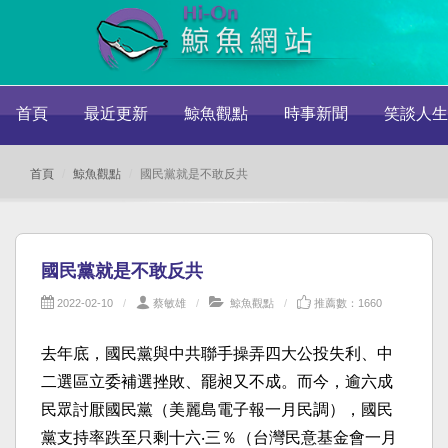
首頁
最近更新
鯨魚觀點
時事新聞
笑談人生
首頁
鯨魚觀點
國民黨就是不敢反共
國民黨就是不敢反共
2022-02-10
蔡敏雄
鯨魚觀點
推薦數：1660
去年底，國民黨與中共聯手操弄四大公投失利、中
二選區立委補選挫敗、罷昶又不成。而今，逾六成
民眾討厭國民黨（美麗島電子報一月民調），國民
黨支持率跌至只剩十六‧三％（台灣民意基金會一月