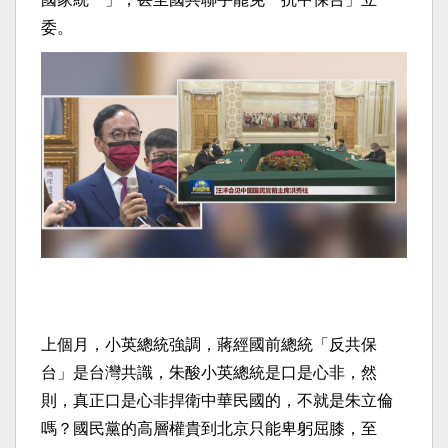
委。
上個月，小英總統強調，蔣經國前總統「反共保
台」是台灣共識，朱酸小英總統是口是心非，然
則，真正口是心非捍衛中華民國的，不就是朱立倫
嗎？國民黨的高層權貴到北京只能卑躬屈膝，至