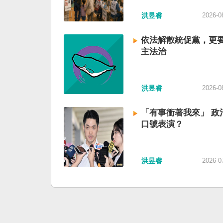
洪昱睿
2026-0
依法解散統促黨，更
主法治
洪昱睿
2026-0
「有事衝著我來」 政
口號表演？
洪昱睿
2026-0