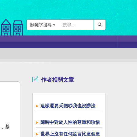
關鍵字搜尋
作者相關文章
這樣還要夭飽吵我也沒辦法
陳時中對於人性的尊重和珍惜
，基
世界上沒有任何謊言比這個更