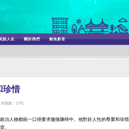
笑談人生
關於我們
鯨魚影音
和珍惜
推薦數：1791
政治人物都統一口徑要求撤換陳時中。他對於人性的尊重和珍惜
背。