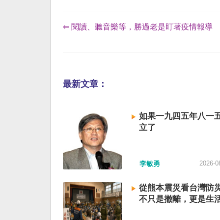
⇐ 閱讀、聽音樂等，勝過老是盯著疫情報導
最新文章：
如果一九四五年八一
立了
李敏勇
2026-0
從熊本震災看台灣防
不只是撤離，更是生