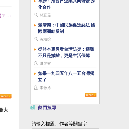
卓揆：推台日企業共同研發 深
化合作
林薏茹
？ ⇒
賴清德：中國民族促進惡法 國
際應團結反制
黃靖媗
從熊本震災看台灣防災：避難
不只是撤離，更是生活保障
洪昱睿
如果一九四五年八一五台灣獨
立了
李敏勇
熱門搜尋
最大
請輸入標題、作者等關鍵字