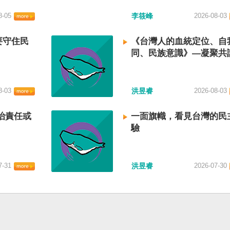
8-05
李筱峰
2026-08-03
要守住民
《台灣人的血統定位、自
同、民族意識》—凝聚共
建立台灣國族認同
8-03
洪昱睿
2026-08-03
治責任或
一面旗幟，看見台灣的民
驗
7-31
洪昱睿
2026-07-30