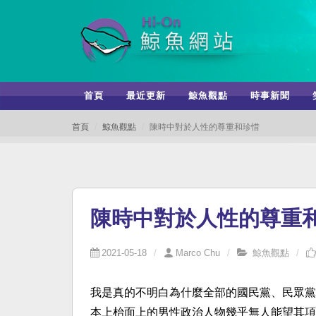
首頁
最近更新
鯨魚觀點
時事新聞
首頁
鯨魚觀點
陳時中對於人性的尊重和珍惜
陳時中對於人性的尊重
2021-05-18
Marco Chu
鯨魚觀點
我是真的不明白為什麼全部的國民黨、民眾黨
本上枱面上的男性政治人物幾乎無人能望其項