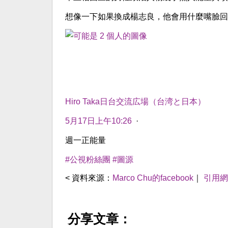
想像一下如果換成楊志良，他會用什麼嘴臉回
Hiro Taka
日台交流広場（台湾と日本）
5月17日上午10:26
·
週一正能量
#公視粉絲團
#圖源
< 資料來源：
Marco Chu的facebook
｜
引用網
分享文章：