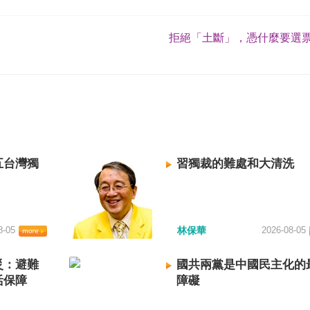
拒絕「土斷」，憑什麼要選票
五台灣獨
習獨裁的難處和大清洗
8-05
林保華
2026-08-05
災：避難
國共兩黨是中國民主化的
活保障
障礙