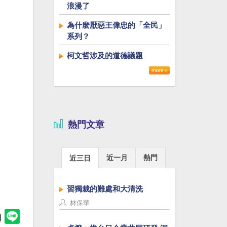
浪漫了
為什麼厭惡王偉忠的「全民」
系列？
柯文哲涉及的道德議題
熱門文章
近一月
熱門
近三日
習獨裁的難處和大清洗
林保華