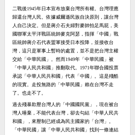
二戰後
1945
年日本宣布放棄台灣所有權。台灣理應
歸還台灣人民。依據威爾遜民族自決原則，讓台灣
人自己決定。但是蔣介石夫婦對麥帥拍足馬屁，美
國聯軍太平洋戰區統帥麥克阿瑟，指揮「中國」戰
區統帥蔣介石代表盟軍接受日本投降，並接收台
灣，這只是軍事上暫時的處置，並不是把台灣主權
交給「中華民國」。然而
1949
年「中華民國」被
「中華人民共和國」推翻取代。
1971
年聯合國投票
承認「中華人民共和國」代表「中國」。這是殘酷
的現實。走投無路的「中華民國」賴在台灣不走
了。也走不了。
過去殘暴欺壓台灣人的「中國國民黨」，現在被台
灣人唾棄，不能代表台灣，卻去勾結「中華人民共
和國」，來壓制已經成為民主國家的「台灣」。
「中華民國」讓「中華人民共和國」找到一條連結