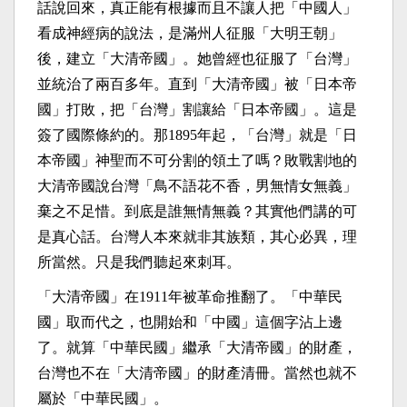
話說回來，真正能有根據而且不讓人把「中國人」
看成神經病的說法，是滿州人征服「大明王朝」
後，建立「大清帝國」。她曾經也征服了「台灣」
並統治了兩百多年。直到「大清帝國」被「日本帝
國」打敗，把「台灣」割讓給「日本帝國」。這是
簽了國際條約的。那
1895
年起，「台灣」就是「日
本帝國」神聖而不可分割的領土了嗎？敗戰割地的
大清帝國說台灣「鳥不語花不香，男無情女無義」
棄之不足惜。到底是誰無情無義？其實他們講的可
是真心話。台灣人本來就非其族類，其心必異，理
所當然。只是我們聽起來刺耳。
「大清帝國」在
1911
年被革命推翻了。「中華民
國」取而代之，也開始和「中國」這個字沾上邊
了。就算「中華民國」繼承「大清帝國」的財產，
台灣也不在「大清帝國」的財產清冊。當然也就不
屬於「中華民國」。