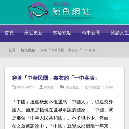
首頁
最近更新
鯨魚觀點
時事新聞
笑談人生
首頁
鯨魚觀點
穿著「中華民國」壽衣的「一中各表」
穿著「中華民國」壽衣的「一中各表」
2024-04-20
陳銘堯
鯨魚觀點
推薦數：102561
「中國」這個概念不但迷惑「中國人」，也迷惑外
國人。如果是指現在世界承認的國家，「中國」就
是那個「中華人民共和國」。不多也不少。然而，
在文章或談論中，「中國」就變成那個幾千年來，