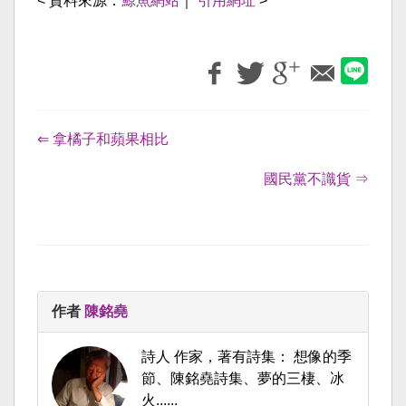
< 資料來源：
鯨魚網站
｜
引用網址
>
⇐ 拿橘子和蘋果相比
國民黨不識貨 ⇒
作者
陳銘堯
詩人 作家，著有詩集： 想像的季
節、陳銘堯詩集、夢的三棲、冰
火......