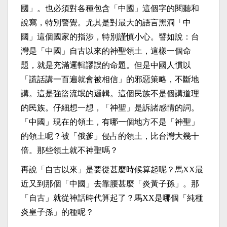
國」。也必須對各種包含「中國」這個字的閱聽和
說寫，特別警覺。尤其是對最大的語言黑洞「中
國」這個國家的指涉，特別謹慎小心。譬如說：台
灣是「中國」自古以來的神聖領土，這樣一個命
題，就是充滿邏輯謬誤的命題。但是中國人慣以
「謊話講一百遍就會被相信」的邪惡策略，不斷地
講。這是強盜流氓的邏輯。這個民族不是個講道理
的民族。仔細想一想，「神聖」是訴諸感情的詞。
「中國」現在的領土，有哪一個地方不是「神聖」
的領土呢？被「俄爹」侵占的領土，比台灣大幾十
倍。那些領土就不神聖嗎？
再說「自古以來」是要從甚麼時候算起呢？馬
XX
最
近又到那個「中國」去靠腰甚麼「炎黃子孫」。那
「自古」就從神話時代算起了？馬
XX
是哪個「純種
炎皇子孫」的種呢？