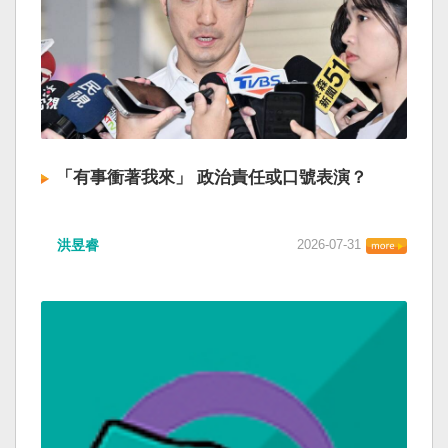
「有事衝著我來」 政治責任或口號表演？
洪昱睿
2026-07-31