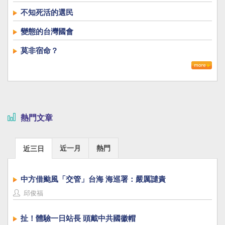
不知死活的選民
變態的台灣國會
莫非宿命？
熱門文章
近一月
熱門
近三日
中方借颱風「交管」台海 海巡署：嚴厲譴責
邱俊福
扯！體驗一日站長 頭戴中共國徽帽