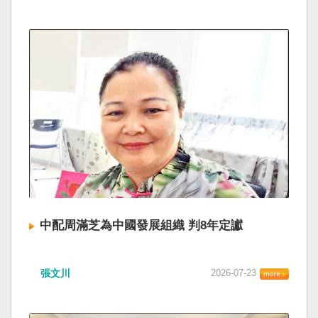
中配周滿芝為中國發展組織 判8年定讞
張文川
2026-07-23