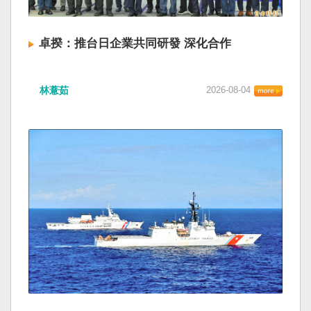
卓揆：推台日企業共同研發 深化合作
林薏茹
2026-08-04