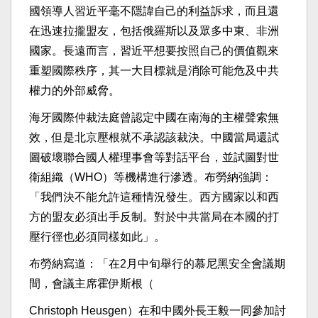
國領導人習近平毫不隱諱自己的利益訴求，而且還
在迅速拉攏盟友，包括俄羅斯以及眾多中東、非洲
國家。長遠而言，習近平想要按照自己的價值觀來
重塑國際秩序，其一大目標就是消除可能危及中共
權力的外部威脅。
海牙國際仲裁法庭曾認定中國在南海的主權聲索無
效，但是北京壓根就不承認該裁決。中國當局還試
圖破壞聯合國人權理事會等對話平台，並試圖對世
衛組織（WHO）等機構進行滲透。布勞納強調：
「我們決不能允許這種情況發生。西方國家以和西
方的盟友必須出手反制。對於中共當局在本國的打
壓行徑也必須同樣如此」。
布勞納寫道：「在2月中旬舉行的慕尼黑安全會議期
間，會議主席霍伊斯根（
Christoph Heusgen）在和中國外長王毅一同參加討