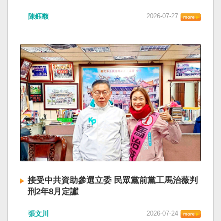
陳鈺馥
2026-07-27
接受中共資助參選立委 民眾黨前黨工馬治薇判
刑2年8月定讞
張文川
2026-07-24