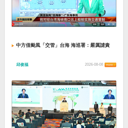
中方借颱風「交管」台海 海巡署：嚴厲譴責
邱俊福
2026-08-08