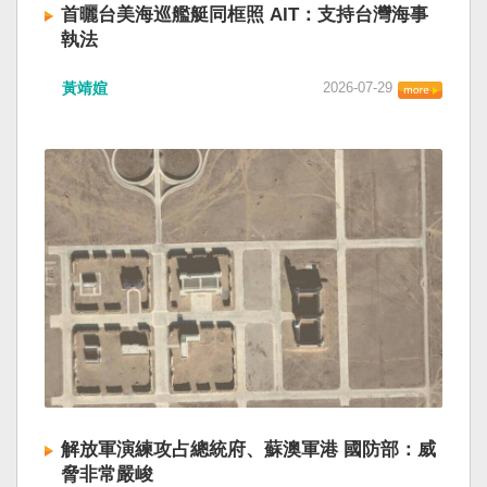
首曬台美海巡艦艇同框照 AIT：支持台灣海事
執法
黃靖媗
2026-07-29
解放軍演練攻占總統府、蘇澳軍港 國防部：威
脅非常嚴峻