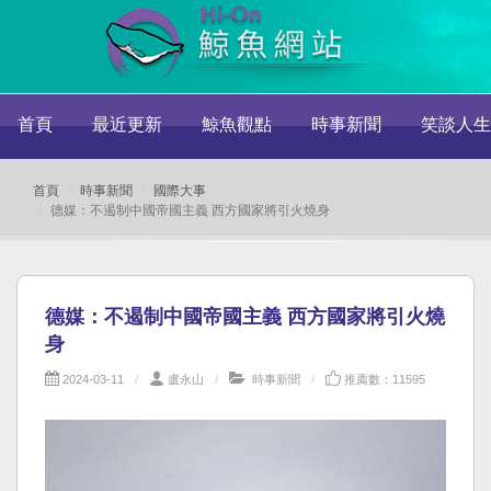
首頁
最近更新
鯨魚觀點
時事新聞
笑談人生
首頁
時事新聞
國際大事
德媒：不遏制中國帝國主義 西方國家將引火燒身
德媒：不遏制中國帝國主義 西方國家將引火燒
身
2024-03-11
盧永山
時事新聞
推薦數：11595