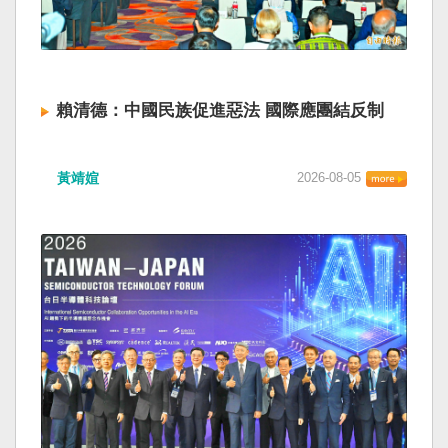
賴清德：中國民族促進惡法 國際應團結反制
黃靖媗
2026-08-05