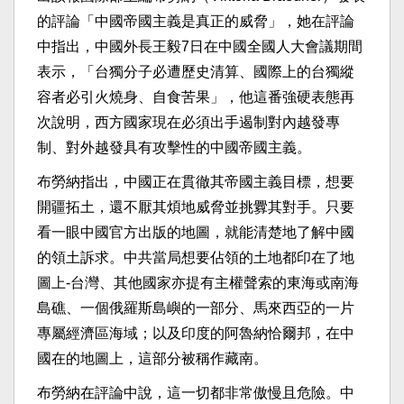
的評論「中國帝國主義是真正的威脅」，她在評論
中指出，中國外長王毅7日在中國全國人大會議期間
表示，「台獨分子必遭歷史清算、國際上的台獨縱
容者必引火燒身、自食苦果」，他這番強硬表態再
次說明，西方國家現在必須出手遏制對內越發專
制、對外越發具有攻擊性的中國帝國主義。
布勞納指出，中國正在貫徹其帝國主義目標，想要
開疆拓土，還不厭其煩地威脅並挑釁其對手。只要
看一眼中國官方出版的地圖，就能清楚地了解中國
的領土訴求。中共當局想要佔領的土地都印在了地
圖上-台灣、其他國家亦提有主權聲索的東海或南海
島礁、一個俄羅斯島嶼的一部分、馬來西亞的一片
專屬經濟區海域；以及印度的阿魯納恰爾邦，在中
國在的地圖上，這部分被稱作藏南。
布勞納在評論中說，這一切都非常傲慢且危險。中