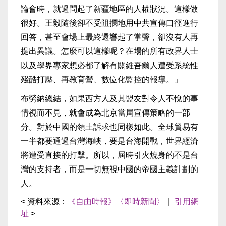
論會時，就過問起了新疆地區的人權狀況。這樣做
很好。王毅隨後卻不受阻攔地用中共宣傳口徑進行
回答，甚至會場上最終還響起了掌聲，卻沒有人再
提出異議。怎麼可以這樣呢？在場的所有政界人士
以及學界專家想必都了解有關維吾爾人遭受系統性
殘酷打壓、再教育營、數位化監控的報導。」
布勞納總結，如果西方人及其盟友對令人不悅的事
情視而不見，就會成為北京當局宣傳策略的一部
分。對於中國的領土訴求也同樣如此。全球貿易有
一半都要通過台灣海峽，要是台海開戰，世界經濟
將遭受直接的打擊。所以，屆時引火燒身的不是台
灣的支持者，而是一切無視中國的帝國主義計劃的
人。
< 資料來源：
《自由時報》〈即時新聞〉
｜
引用網
址
>