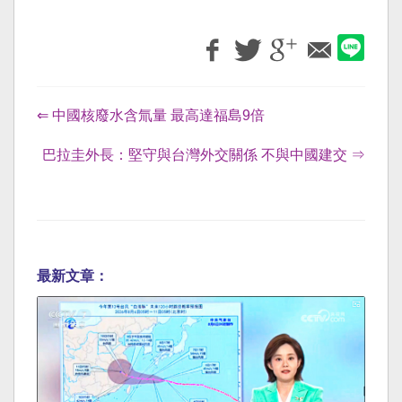
⇐ 中國核廢水含氚量 最高達福島9倍
巴拉圭外長：堅守與台灣外交關係 不與中國建交 ⇒
最新文章：