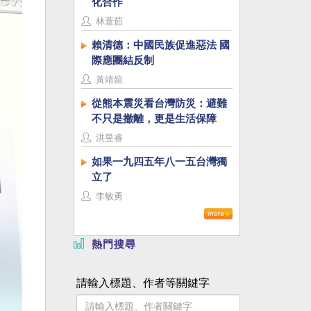
化合作
林薏茹
賴清德：中國民族促進惡法 國
際應團結反制
黃靖媗
從熊本震災看台灣防災：避難
不只是撤離，更是生活保障
洪昱睿
如果一九四五年八一五台灣獨
立了
李敏勇
熱門搜尋
請輸入標題、作者等關鍵字