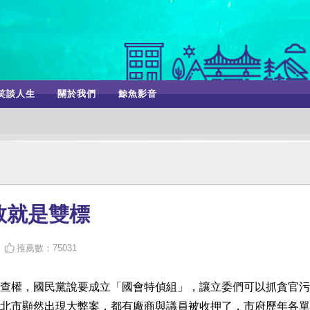
笑談人生
關於我們
鯨魚影音
敢就是雙標
推薦數：75031
查權，國民黨說要成立「國會特偵組」，讓立委們可以抓貪官污
北市顯然出現大弊案，都有廠商與議員被收押了，市府歷年各單