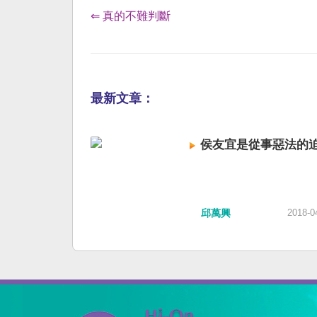
⇐ 真的不難判斷
最新文章：
侯友宜是從事惡法的
邱萬興
2018-0