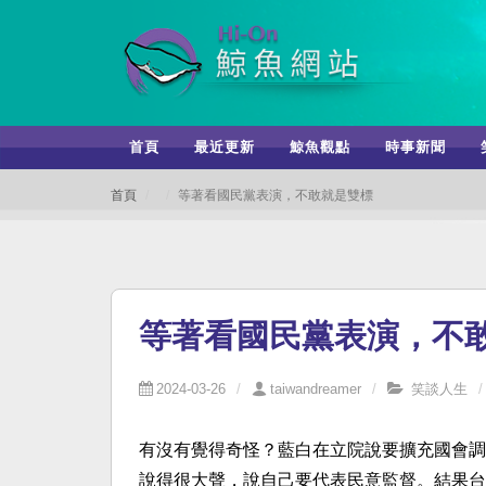
首頁
最近更新
鯨魚觀點
時事新聞
首頁
等著看國民黨表演，不敢就是雙標
等著看國民黨表演，不
2024-03-26
taiwandreamer
笑談人生
有沒有覺得奇怪？藍白在立院說要擴充國會調
說得很大聲，說自己要代表民意監督。結果台