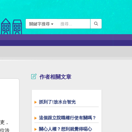
關鍵字搜尋
作者相關文章
抓到了!放水台智光
這個跟立院職權行使有關嗎？
吏，
關心人權？想到就覺得噁心
位涉