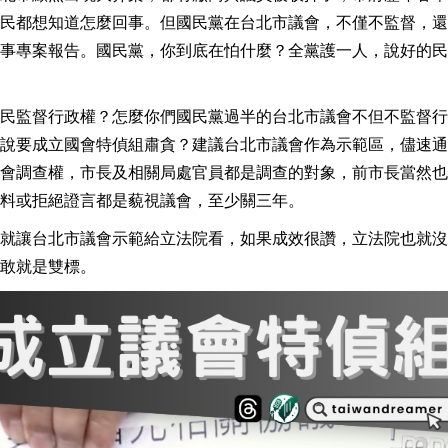
民都想知道怎麼回事。但國民黨在台北市議會，不僅不監督，還
事專案報告。國民黨，你到底在怕什麼？全黨護一人，說好的民
民監督行政權？怎麼你們國民黨過半的台北市議會不但不監督行
說要成立國會特偵組肅貪？建議台北市議會作為示範區，儘速通
會調查權，市長及相關局處官員都是調查的對象，前市長當然也
料或拒絕證言都是藐視議會，至少關三年。
就讓台北市議會示範給立法院看，如果成效很讚，立法院也就沒
敢就是雙標。