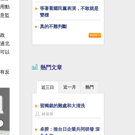
用動
等著看國民黨表演，不敢就是
雙標
意監
真的不難判斷
政
過北
可以
熱門文章
有反
近一月
熱門
近三日
習獨裁的難處和大清洗
林保華
卓揆：推台日企業共同研發 深