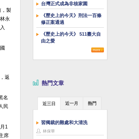
台灣正式成為非核家園
前，製
《歷史上的今天》刑法一百條
林永
修正案通過
入
《歷史上的今天》 511臺大自
由之愛
國
示，返
熱門文章
黑名
近一月
熱門
近三日
人民
習獨裁的難處和大清洗
月1
林保華
主席