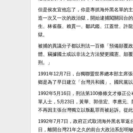
但是侯友宜他忘了，你是專抓海外黑名單的主
造一次又一次的政治獄，開始逮捕闖關回台的
生、林雀薇、賴貫一、鄒武鑑、江蓋世、許龍
獄。
被捕的異議分子都以刑法一百條「預備顛覆政
體、竊據國土或以非法之方法變更國憲、顛覆
刑。」
1991年12月7日，台獨聯盟世界總本部主
鄉是為了早日建立「台灣共和國」。國民黨以
1992年5月16日，刑法第100條條文才
單人士，5月23日，黃華、郭倍宏、李應元
不再因主張台灣獨立以叛亂罪而被起訴。從此
1992年7月7日，政府正式取消海外黑名單返台
日，離開台灣21年之久的前台大政治系彭明敏