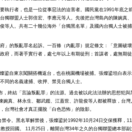
要執行者，也是一位從事惡法的迫害者。國民黨在1991年底之
台獨聯盟人士郭倍宏、李應元等人。先後把台灣島內的陳婉真、
俊等人。共有二十幾位海外「台獨黑名單」及國內台獨人士被捕
府」的叛亂罪名起訴。一百條（內亂罪）規定條文：「意圖破壞
政府，而著手實行者，處七年以上有期徒刑；首謀者，處無期徒
席張燦鍙自東京闖關搭機返台，也在桃園機場被捕。張燦鍙坦白表
不同的名義逮捕、收押、禁見台獨人士。
修正公布，終結「言論叛亂罪」的法源。過去被以此法法辦的思想犯與
、陳婉真、林永生、鄒武鑑、江蓋世、許龍俊等人都被釋放，台灣
，台灣社會才真正擺脫「白色恐怖」的陰影。
禁令。黑名單解禁後，張燦鍙於1992年10月24日交保獲釋，11
教授回國。 11月25日，離開台灣34年之久的台獨聯盟總本部副