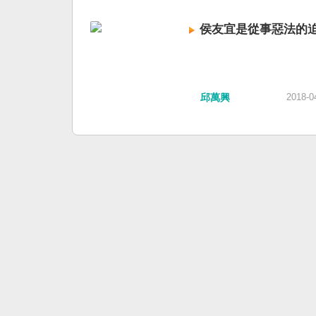
侯友宜是從事惡法的
邱萬興
2018-0