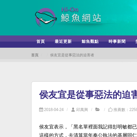
首頁
最近更新
鯨魚觀點
時事新聞
首頁
侯友宜是從事惡法的迫害者
侯友宜是從事惡法的迫
2018-04-24
邱萬興
推薦數：225
侯友宜表示，「黑名單裡面我記得彭明敏都已
這樣的方式，去清算當年奉公執法的基層同仁