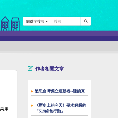
關鍵字搜尋
作者相關文章
追思台灣獨立運動者--陳婉真
《歷史上的今天》要求解嚴的
果用
「519綠色行動」