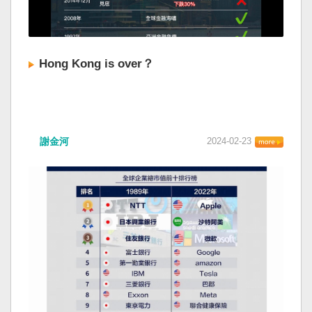
Hong Kong is over？
謝金河
2024-02-23