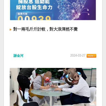
對一兩毛斤斤計較，對大浪渾然不覺
謝金河
2024-03-27