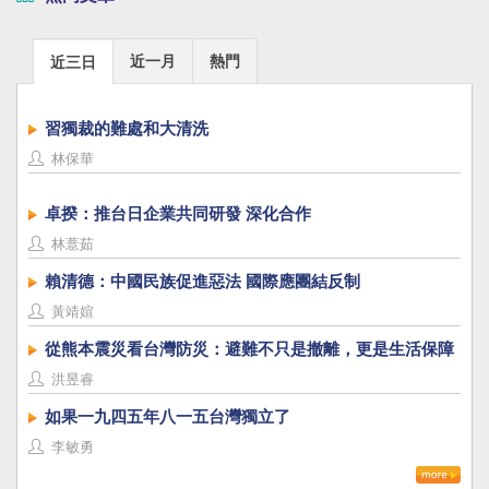
近一月
熱門
近三日
習獨裁的難處和大清洗
林保華
卓揆：推台日企業共同研發 深化合作
林薏茹
賴清德：中國民族促進惡法 國際應團結反制
黃靖媗
從熊本震災看台灣防災：避難不只是撤離，更是生活保障
洪昱睿
如果一九四五年八一五台灣獨立了
李敏勇