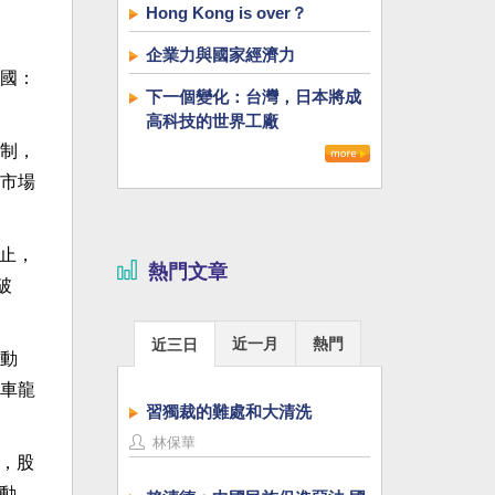
Hong Kong is over？
企業力與國家經濟力
國：
下一個變化：台灣，日本將成
高科技的世界工廠
制，
市場
為止，
熱門文章
破
近一月
熱門
近三日
電動
車龍
習獨裁的難處和大清洗
林保華
，股
帶動。