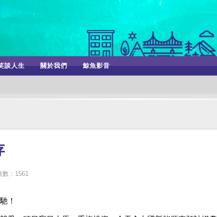
笑談人生
關於我們
鯨魚影音
存
數：1561
馳！