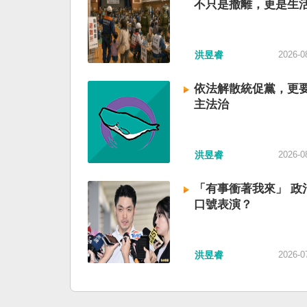
不只是撤離，更是生
洪昱睿
2026-0
依法解散統促黨，更
主法治
洪昱睿
2026-0
「有事衝著我來」 政
口號表演？
洪昱睿
2026-0