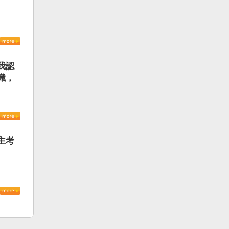
我認
識，
主考