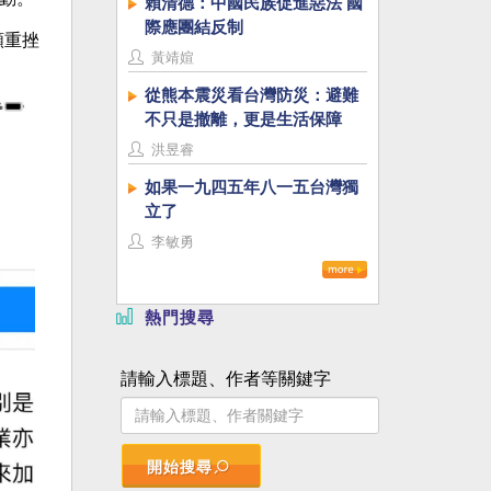
賴清德：中國民族促進惡法 國
際應團結反制
頻重挫
黃靖媗
從熊本震災看台灣防災：避難
不只是撤離，更是生活保障
洪昱睿
如果一九四五年八一五台灣獨
立了
李敏勇
熱門搜尋
請輸入標題、作者等關鍵字
開始搜尋