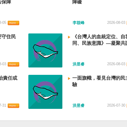
活保障
障礙
8-05
李筱峰
2026-08-03
要守住民
《台灣人的血統定位、自
同、民族意識》—凝聚共
建立台灣國族認同
8-03
洪昱睿
2026-08-03
治責任或
一面旗幟，看見台灣的民
驗
7-31
洪昱睿
2026-07-30