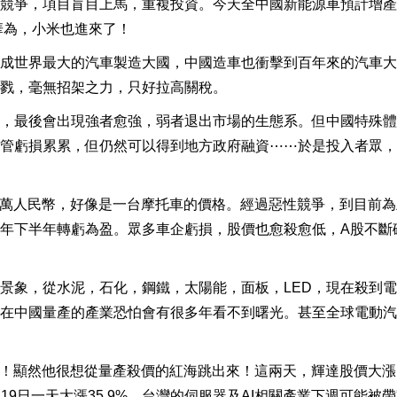
競爭，項目盲目上馬，重複投資。今天全中國新能源車預計增產
，華為，小米也進來了！
成世界最大的汽車製造大國，中國造車也衝擊到百年來的汽車大
戮，毫無招架之力，只好拉高關稅。
，最後會出現強者愈強，弱者退出市場的生態系。但中國特殊體
管虧損累累，但仍然可以得到地方政府融資⋯⋯於是投入者眾，
88萬人民幣，好像是一台摩托車的價格。經過惡性競爭，到目前
年下半年轉虧為盈。眾多車企虧損，股價也愈殺愈低，A股不斷
景象，從水泥，石化，鋼鐵，太陽能，面板，LED，現在殺到
在中國量產的產業恐怕會有很多年看不到曙光。甚至全球電動汽
業！顯然他很想從量產殺價的紅海跳出來！這兩天，輝達股價大漲
微19日一天大漲35.9%，台灣的伺服器及AI相關產業下週可能被