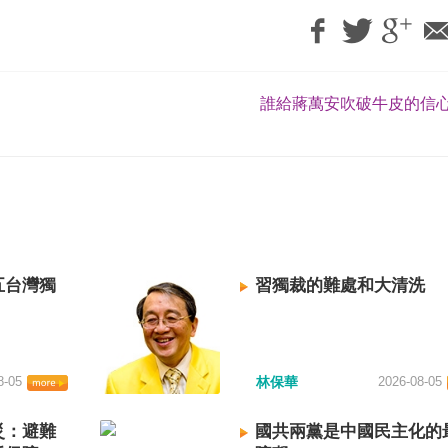
誰給蔣萬安吹破牛皮的信心
五台灣獨
習獨裁的難處和大清洗
8-05
林保華
2026-08-05
災：避難
國共兩黨是中國民主化的