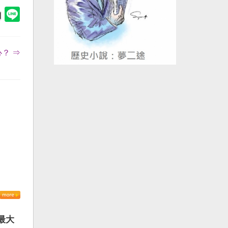
？ ⇒
最大