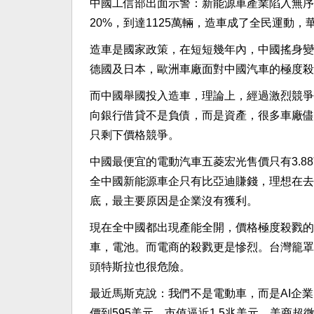
中國工信部出面示警：新能源車產業陷入無序
20%，到達1125萬輛，造車成了全民運動
造車是國家政策，在短短幾年內，中國搖身變
德國及日本，歐洲車廠面對中國汽車的極度殺
而中國舉國投入造車，理論上，經過激烈競爭
向銀行借貸不是負債，而是資產，很多車廠儘
只剩下價格競爭。
中國最便宜的電動汽車五菱宏光售價只有3.
全中國新能源車企只有比亞迪賺錢，理想在去
底，最主要原因是企業沒有獲利。
現在全中國都出現產能全開，價格極度殺戮的
車，電池。而電商的殺戮更是慘烈。台灣籠罩
頭特斯拉也很危險。
最近馬斯克說：我們不是電動車，而是AI企
價到595美元，市值逼近1.5兆美元，美商超