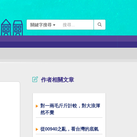
關鍵字搜尋
作者相關文章
對一兩毛斤斤計較，對大浪渾
然不覺
從00940之亂，看台灣的底氣