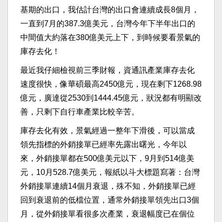
基期的出口，我估計台灣的出口會連續成長8個月，
一直到7月的387.3億美元，台灣今年下半年出口的
中間值大約落在380億美元上下，到時候要看景氣的
庫存去化！
最近我仔細檢視前三季財報，資通訊產業庫存去化
速度很快，像華碩最高2450億元，現在剩下1268.98
億元，廣達從2530到1444.45億元，狀況都有明顯改
善，只剩下自行車產業比較辛苦。
庫存去化有效，景氣經過一整年下滑後，可以當成
領先指標的外銷接單已經率先露出曙光，今年以
來，外銷接單都在500億美元以下，9月到514億美
元，10月528.7億美元，報紙以斗大標題寫著：台灣
外銷接單連續14個月衰退，殊不知，外銷接單已經
回到衰退前的低檔位置，通常外銷接單領先出口3個
月，從外銷接單看很多次產業，衰退幅度已在個位