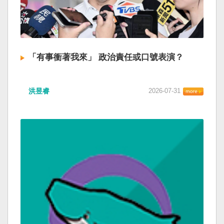
「有事衝著我來」 政治責任或口號表演？
洪昱睿
2026-07-31