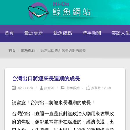
首頁
最近更新
鯨魚觀點
時事新聞
笑談人生
首頁
鯨魚觀點
台灣出口將迎來長週期的成長
台灣出口將迎來長週期的成長
2023-11-24
謝金河
鯨魚觀點
推薦數：2659
請留意！台灣出口將迎來長週期的成長！
台灣的出口衰退一直是反對黨政治人物用來攻擊政
府的焦點，像郭董常常掛在嘴邊的：經濟衰退，出
口下滑，民生凋敝，民不聊生！劉億如教授也喜歡