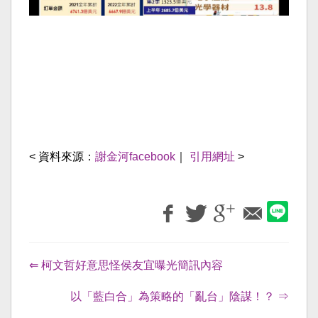
< 資料來源：
謝金河facebook
｜
引用網址
>
⇐ 柯文哲好意思怪侯友宜曝光簡訊內容
以「藍白合」為策略的「亂台」陰謀！？ ⇒