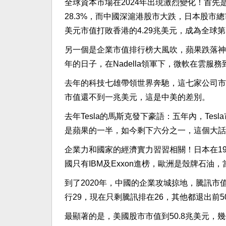
全球資本市場在2024年出現激烈變化！首
28.3%，而中國深滬港股市大跌，日本股市
美元市值打敗香港的4.29兆美元，成為全球
另一個是企業市值排行榜大風吹，蘋果跌落神壇，由
年的日子，在Nadella領軍下，微軟在雲服
去年的科技七雄帶領世界奔馳，這七家公司市
市值還不到一兆美元，這是中美的差別。
去年Tesla的馬斯克發下豪語：五年內，Tesl
是蘋果的一半，如今剩下六分之一，這個大話
企業力和國家的經濟實力習習相關！日本在19
國只有IBM及Exxon進榜，歐洲是殼牌石
到了2020年，中國的企業攻城掠地，騰訊市
行29，現在只剩騰訊排在26，其他都退出前5
最顯著的是，美國股市市值到50.8兆美元，