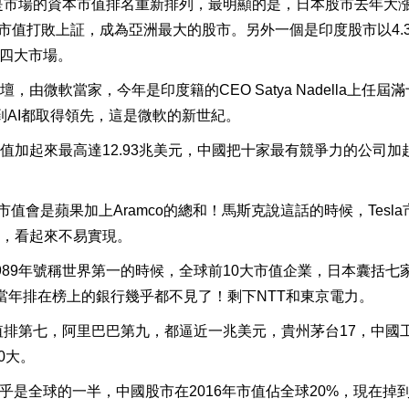
先是市場的資本市值排名重新排列，最明顯的是，日本股市去年大
總市值打敗上証，成為亞洲最大的股市。另外一個是印度股市以4.3
第四大市場。
微軟當家，今年是印度籍的CEO Satya Nadella上任屆
務到AI都取得領先，這是微軟的新世紀。
值加起來最高達12.93兆美元，中國把十家最有競爭力的公司加
a市值會是蘋果加上Aramco的總和！馬斯克說這話的時候，Tesla
，看起來不易實現。
89年號稱世界第一的時候，全球前10大市值企業，日本囊括七
油，當年排在榜上的銀行幾乎都不見了！剩下NTT和東京電力。
值排第七，阿里巴巴第九，都逼近一兆美元，貴州茅台17，中國
0大。
幾乎是全球的一半，中國股市在2016年市值佔全球20%，現在掉