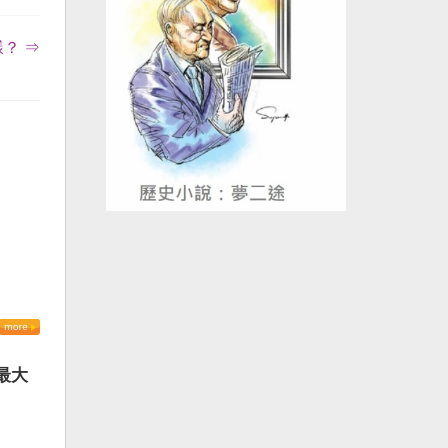
？ ⇒
最大