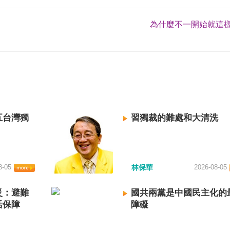
為什麼不一開始就這樣
五台灣獨
習獨裁的難處和大清洗
8-05
林保華
2026-08-05
災：避難
國共兩黨是中國民主化的
活保障
障礙