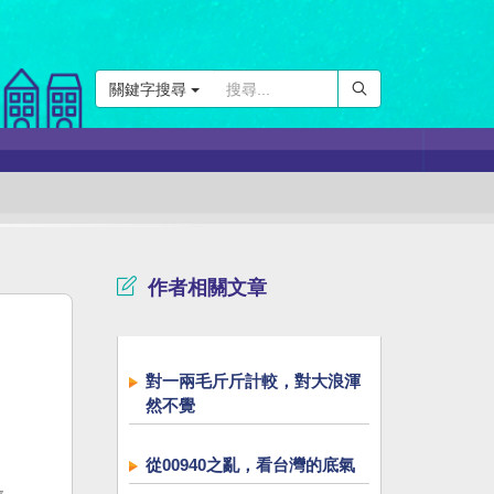
關鍵字搜尋
作者相關文章
對一兩毛斤斤計較，對大浪渾
然不覺
從00940之亂，看台灣的底氣