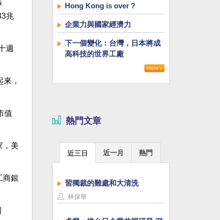
漲
Hong Kong is over？
3兆
企業力與國家經濟力
下一個變化：台灣，日本將成
滿十週
高科技的世界工廠
起來，
市值
熱門文章
家，美
近一月
熱門
近三日
工商銀
習獨裁的難處和大清洗
林保華
到