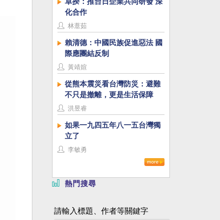
卓揆：推台日企業共同研發 深
化合作
林薏茹
賴清德：中國民族促進惡法 國
際應團結反制
黃靖媗
從熊本震災看台灣防災：避難
不只是撤離，更是生活保障
洪昱睿
如果一九四五年八一五台灣獨
立了
李敏勇
熱門搜尋
請輸入標題、作者等關鍵字