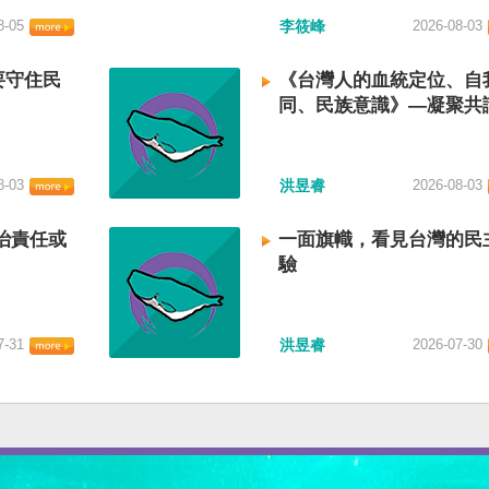
8-05
李筱峰
2026-08-03
要守住民
《台灣人的血統定位、自
同、民族意識》—凝聚共
建立台灣國族認同
8-03
洪昱睿
2026-08-03
治責任或
一面旗幟，看見台灣的民
驗
7-31
洪昱睿
2026-07-30