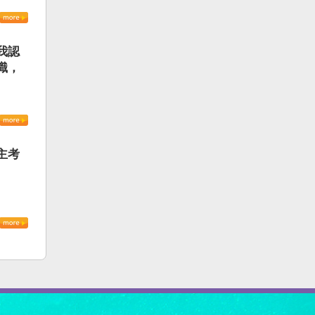
我認
識，
主考