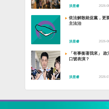
洪昱睿
2026-0
依法解散統促黨，更
主法治
洪昱睿
2026-0
「有事衝著我來」 政
口號表演？
洪昱睿
2026-0