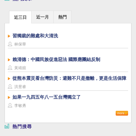
近一月
熱門
近三日
習獨裁的難處和大清洗
林保華
賴清德：中國民族促進惡法 國際應團結反制
黃靖媗
從熊本震災看台灣防災：避難不只是撤離，更是生活保障
洪昱睿
如果一九四五年八一五台灣獨立了
李敏勇
熱門搜尋