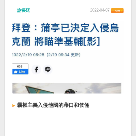
謝長廷
2022-04-07
霸權主義入侵他國的藉口和伎倆