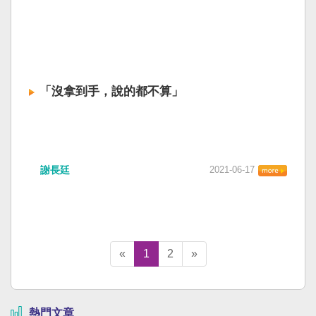
「沒拿到手，說的都不算」
謝長廷
2021-06-17
«
1
2
»
熱門文章