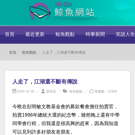
首頁
最近更新
鯨魚觀點
時事新聞
笑談人生
首頁
鯨魚觀點
人走了，江湖還不斷有傳說
人走了，江湖還不斷有傳說
2024-10-18
謝長廷
鯨魚觀點
推薦數：52368
今晩在彭明敏文教基金會的募款餐會擔任拍賣官，
拍賣1996年總統大選的紀念幣，雖然晚上還有中學
同學會行程，但我還是很高興的趕來，因為我知道
可以見到許多好朋友老朋友。