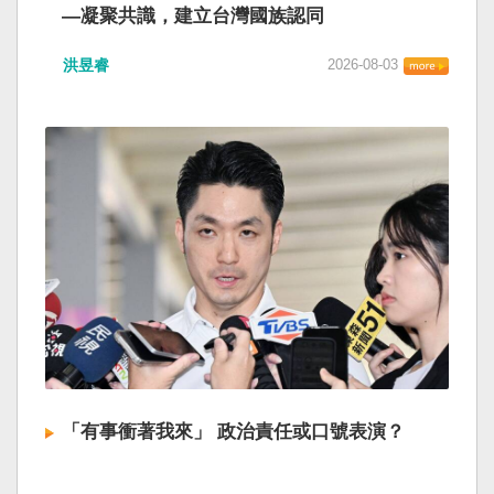
—凝聚共識，建立台灣國族認同
洪昱睿
2026-08-03
「有事衝著我來」 政治責任或口號表演？