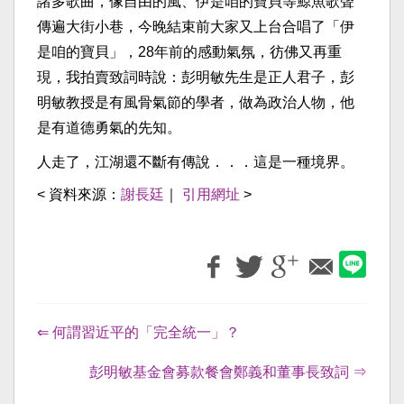
諸多歌曲，像自由的風、伊是咱的寶貝等鯨魚歌聲
傳遍大街小巷，今晚結束前大家又上台合唱了「伊
是咱的寶貝」，28年前的感動氣氛，彷佛又再重
現，我拍賣致詞時說：彭明敏先生是正人君子，彭
明敏教授是有風骨氣節的學者，做為政治人物，他
是有道德勇氣的先知。
人走了，江湖還不斷有傳說．．．這是一種境界。
< 資料來源：
謝長廷
｜
引用網址
>
⇐ 何謂習近平的「完全統一」？
彭明敏基金會募款餐會鄭義和董事長致詞 ⇒