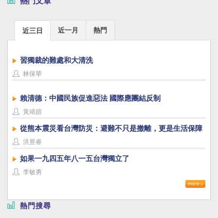
熱門文章
近一月
熱門
近三日
習獨裁的難處和大清洗
林保華
賴清德：中國民族促進惡法 國際應團結反制
黃靖媗
從熊本震災看台灣防災：避難不只是撤離，更是生活保障
洪昱睿
如果一九四五年八一五台灣獨立了
李敏勇
熱門搜尋