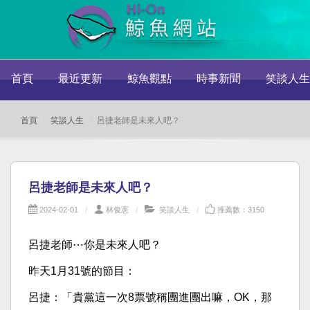
首頁
最近更新
鯨魚觀點
時事新聞
笑談人生
首頁
笑談人生
呂捷老師是未來人吧？
呂捷老師是未來人吧？
2024-02-01
林俊憲
笑談人生
推薦數：3150
呂捷老師⋯你是未來人吧？
昨天1月31號的節目：
呂捷：「貴黨這一次8票號稱團進團出嘛，OK，那