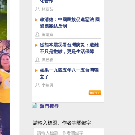
化合作
林薏茹
賴清德：中國民族促進惡法 國
際應團結反制
黃靖媗
從熊本震災看台灣防災：避難
不只是撤離，更是生活保障
洪昱睿
如果一九四五年八一五台灣獨
立了
李敏勇
熱門搜尋
請輸入標題、作者等關鍵字