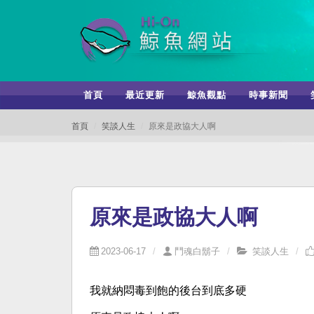
首頁
最近更新
鯨魚觀點
時事新聞
首頁
笑談人生
原來是政協大人啊
原來是政協大人啊
2023-06-17
鬥魂白鬍子
笑談人生
我就納悶毒到飽的後台到底多硬