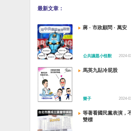
最新文章：
蔣 · 市政顧問 · 萬安
公共議題小怪獸
2024-0
馬英九貼冷屁股
樂子
2024-0
等著看國民黨表演，
雙標