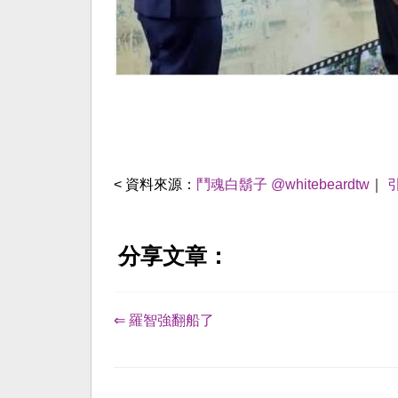
< 資料來源：
鬥魂白鬍子 @whitebeardtw
｜
分享文章：
⇐ 羅智強翻船了