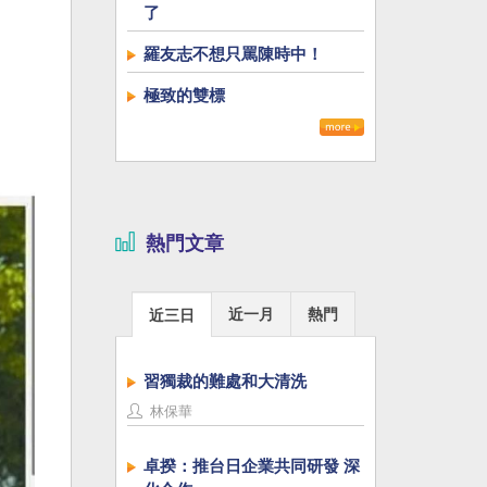
了
羅友志不想只罵陳時中！
極致的雙標
熱門文章
近一月
熱門
近三日
習獨裁的難處和大清洗
林保華
卓揆：推台日企業共同研發 深