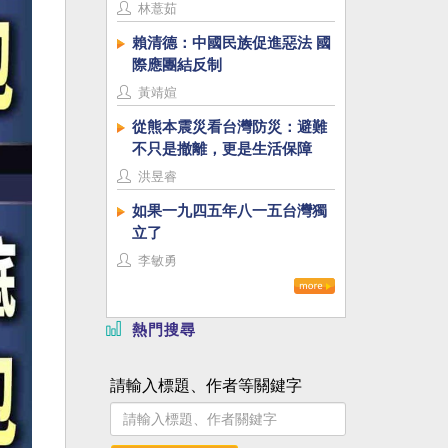
林薏茹
賴清德：中國民族促進惡法 國
際應團結反制
黃靖媗
從熊本震災看台灣防災：避難
不只是撤離，更是生活保障
洪昱睿
如果一九四五年八一五台灣獨
立了
李敏勇
熱門搜尋
請輸入標題、作者等關鍵字