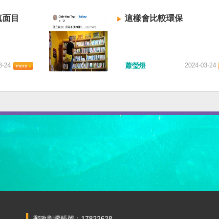
真面目
這樣會比較環保
3-24
蕭瑩燈
2024-03-24
郵政劃撥帳號：17822628