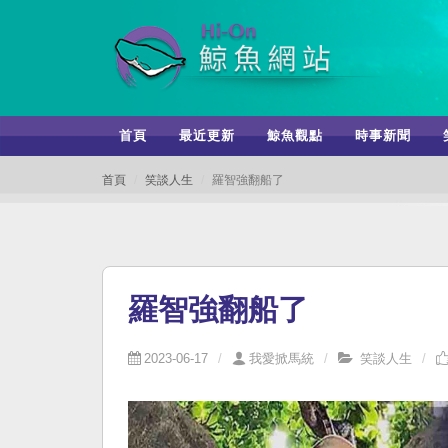
首頁
最近更新
鯨魚觀點
時事新聞
首頁
笑談人生
羅智強翻船了
羅智強翻船了
2023-06-17
我愛掀馬統
笑談人生