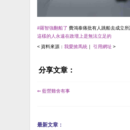
#羅智強翻船了
費鴻泰痛批有人跳船去成立所
這樣的人永遠在政壇上是無法立足的
< 資料來源：
我愛掀馬統
｜
引用網址
>
分享文章：
⇐ 藍營雞舍有事
最新文章：