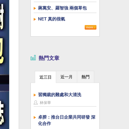
蔣萬安、羅智強 兩個草包
NET 真的很氣
熱門文章
近一月
熱門
近三日
習獨裁的難處和大清洗
林保華
卓揆：推台日企業共同研發 深
化合作