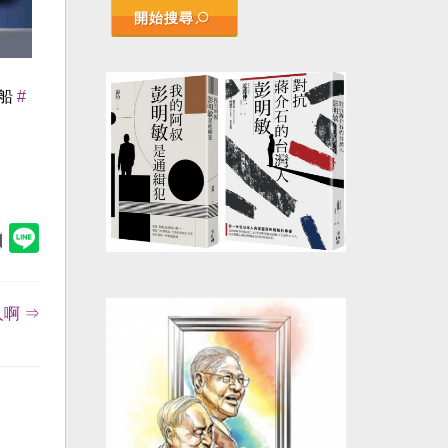
開始搜尋
翻船
#
啊 ⇒