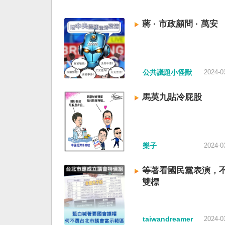
蔣 · 市政顧問 · 萬安
公共議題小怪獸
2024-0
馬英九貼冷屁股
樂子
2024-0
等著看國民黨表演，
雙標
taiwandreamer
2024-0