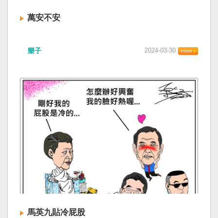
萬安不安
樂子
2024-03-30
馬英九貼冷屁股