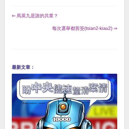
⇐ 馬英九是誰的共業？
每次選舉都剪筊(tsian2-kiau2) ⇒
最新文章：