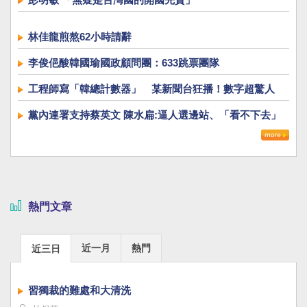
林佳龍煎熬62小時請辭
李俊俋酸韓國瑜國政顧問團：633跳票團隊
工程師寫「韓總計數器」 某新聞台狂播！數字超驚人
黨內連署支持蔡英文 陳水扁:逼人選邊站、「看不下去」
熱門文章
近一月
熱門
近三日
習獨裁的難處和大清洗