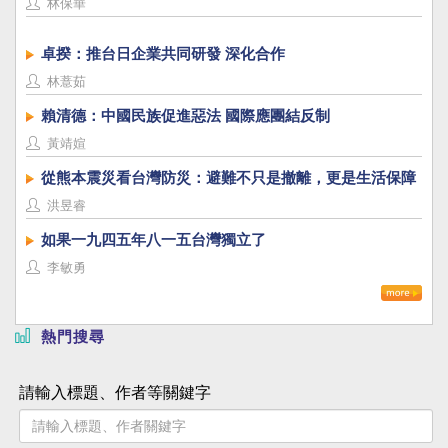
林保華
卓揆：推台日企業共同研發 深化合作
林薏茹
賴清德：中國民族促進惡法 國際應團結反制
黃靖媗
從熊本震災看台灣防災：避難不只是撤離，更是生活保障
洪昱睿
如果一九四五年八一五台灣獨立了
李敏勇
熱門搜尋
請輸入標題、作者等關鍵字