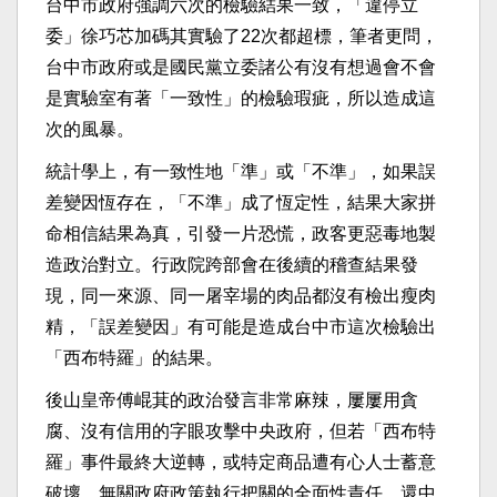
台中市政府強調六次的檢驗結果一致，「違停立
委」徐巧芯加碼其實驗了22次都超標，筆者更問，
台中市政府或是國民黨立委諸公有沒有想過會不會
是實驗室有著「一致性」的檢驗瑕疵，所以造成這
次的風暴。
統計學上，有一致性地「準」或「不準」，如果誤
差變因恆存在，「不準」成了恆定性，結果大家拼
命相信結果為真，引發一片恐慌，政客更惡毒地製
造政治對立。行政院跨部會在後續的稽查結果發
現，同一來源、同一屠宰場的肉品都沒有檢出瘦肉
精，「誤差變因」有可能是造成台中市這次檢驗出
「西布特羅」的結果。
後山皇帝傅崐萁的政治發言非常麻辣，屢屢用貪
腐、沒有信用的字眼攻擊中央政府，但若「西布特
羅」事件最終大逆轉，或特定商品遭有心人士蓄意
破壞，無關政府政策執行把關的全面性責任，還中