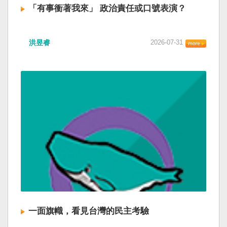
「有事衝著我來」 政治責任或口號表演？
洪昱睿
2026-07-31
一面旗幟，看見台灣的民主考驗