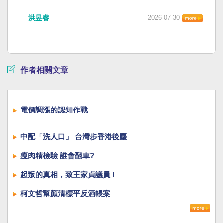
洪昱睿
2026-07-30
作者相關文章
電價調漲的認知作戰
中配「洗人口」 台灣步香港後塵
瘦肉精檢驗 誰會翻車?
起叛的真相，致王家貞議員！
柯文哲幫顏清標平反酒帳案