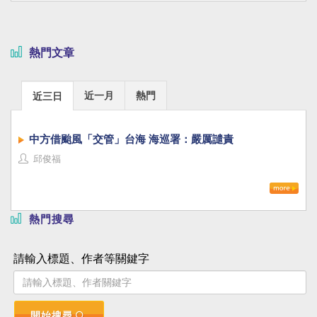
熱門文章
近一月
熱門
近三日
中方借颱風「交管」台海 海巡署：嚴厲譴責
邱俊福
熱門搜尋
請輸入標題、作者等關鍵字
開始搜尋