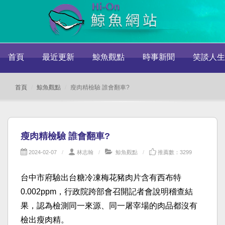
首頁
最近更新
鯨魚觀點
時事新聞
笑談人生
首頁
鯨魚觀點
瘦肉精檢驗 誰會翻車?
瘦肉精檢驗 誰會翻車?
2024-02-07
林志翰
鯨魚觀點
推薦數：3299
台中市府驗出台糖冷凍梅花豬肉片含有西布特
0.002ppm，行政院跨部會召開記者會說明稽查結
果，認為檢測同一來源、同一屠宰場的肉品都沒有
檢出瘦肉精。