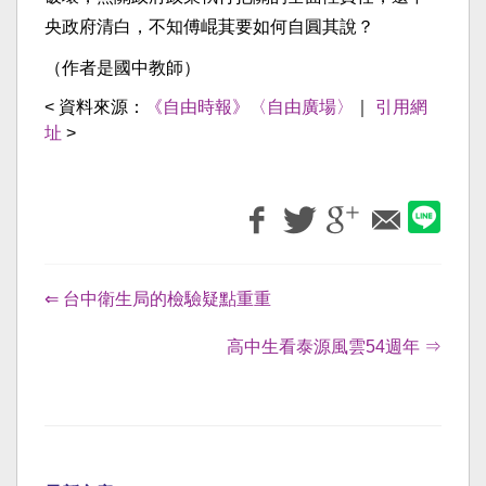
央政府清白，不知傅崐萁要如何自圓其說？
（作者是國中教師）
< 資料來源：
《自由時報》〈自由廣場〉
｜
引用網
址
>
⇐ 台中衛生局的檢驗疑點重重
高中生看泰源風雲54週年 ⇒