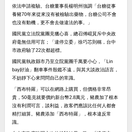
依法申請複驗。台糖董事長楊明州強調「台糖從事
養豬70年來從來沒有被檢驗出藥物，台糖公司不會
也沒有動機，更不會去做違法的事。」
國民黨立法院黨團見獵心喜，總召傅崐萁斥中央政
府毫無信用可言；「違停立委」徐巧芯則稱，台中
市政府驗了22次都超標。
國民黨執政縣市乃至立院黨團千萬要小心，「Lin
bay好油」翻車事件殷鑑不遠，與其大談政治語言，
不妨靜下心來問問自己的常識。
「西布特羅」可以在網路上購買，但價格非常昂
貴，50毫克就要價約新台幣2.8萬元，豬農加了根本
沒有利潤可言，談利益，政客們應該比任何人都會
精打細算。豬農添加「西布特羅」，根本違反常
識。