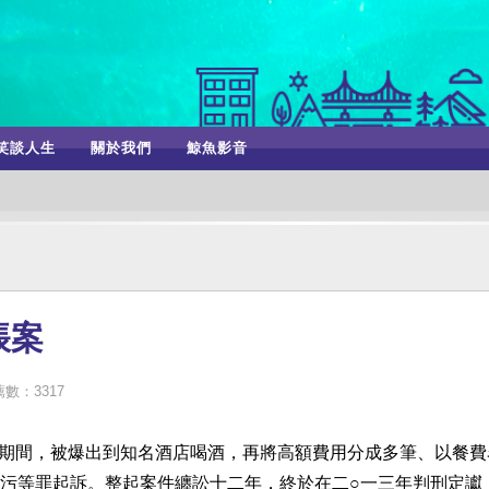
笑談人生
關於我們
鯨魚影音
帳案
數：3317
長期間，被爆出到知名酒店喝酒，再將高額費用分成多筆、以餐費
污等罪起訴。整起案件纏訟十二年，終於在二○一三年判刑定讞