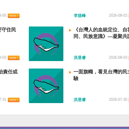
8-05
李筱峰
2026-08-03
要守住民
《台灣人的血統定位、自
同、民族意識》—凝聚共
建立台灣國族認同
8-03
洪昱睿
2026-08-03
治責任或
一面旗幟，看見台灣的民
驗
7-31
洪昱睿
2026-07-30