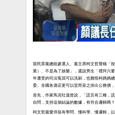
當民眾黨總統參選人、黨主席柯文哲聲稱「按照
業）、不是為了娛樂」，還說男生「禮拜六要
年遭受的司法冤屈可以洗刷，也難怪柯媽媽總
委。全國各酒店更可以堂而皇之掛出公務價，
首先，作家馬克吐溫曾說，「謊言有三種，謊
自問，支持這個結論的數據，有符合邏輯嗎？
柯文哲最愛佯裝有學問、懂科學、懂邏輯，以