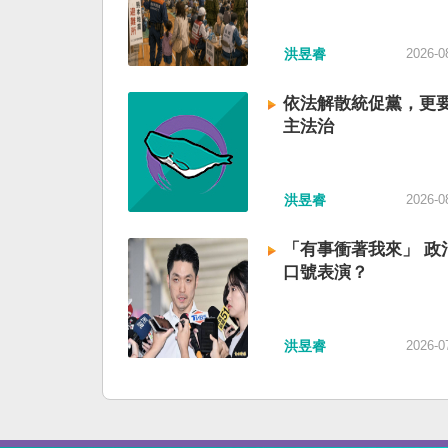
洪昱睿
2026-0
依法解散統促黨，更
主法治
洪昱睿
2026-0
「有事衝著我來」 政
口號表演？
洪昱睿
2026-0