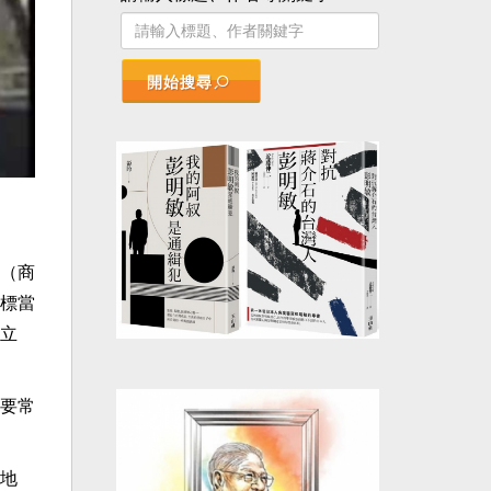
開始搜尋
s（商
標當
立
要常
地