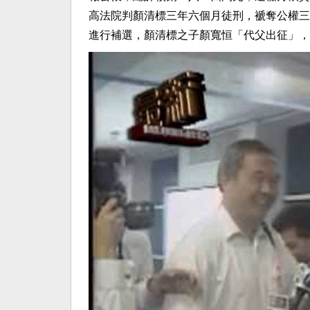
高法院判顏清標三年六個月徒刑，褫奪公權三
進行補選，顏清標之子顏寬恒「代父出征」，