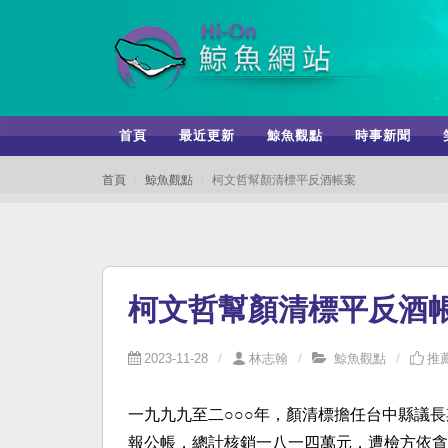
首頁
最近更新
鯨魚觀點
時事新聞
首頁
鯨魚觀點
柯文哲幫顏清標平反酒帳案
柯文哲幫顏清標平反酒
2023-11-28
林志翰
鯨魚觀點
推薦
一九九九至二○○○年，顏清標擔任台中縣議
報公帳，總計核銷一八一四萬元，遭檢方依貪