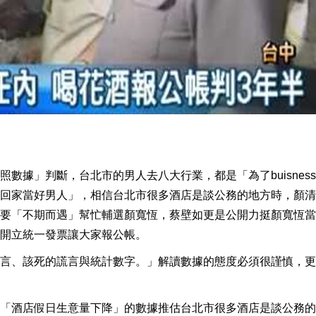
數據」判斷，台北市的男人去八大行業，都是「為了buisnes
回家當好男人」，相信台北市很多酒店是談公務的地方時，顏清
要「不期而遇」幫忙輔選顏寬恆，蔡壁如更是公開力挺顏寬恆當
開立統一發票讓大家報公帳。
言、該死的謊言與統計數字。」解讀數據的態度必須很謹慎，更
「酒店假日生意量下降」的數據推估台北市很多酒店是談公務的