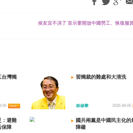
侯友宜不演了 宣示要開放中國勞工、恢復服貨
五台灣獨
習獨裁的難處和大清洗
8-05
林保華
2026-08-05
災：避難
國共兩黨是中國民主化的
活保障
障礙