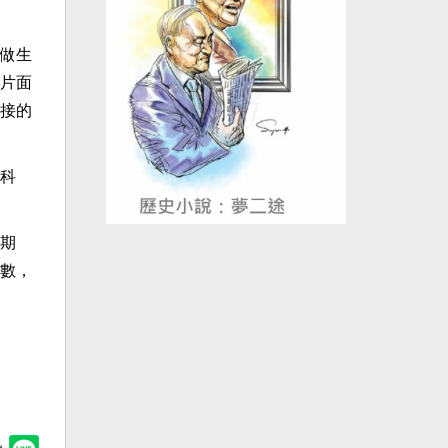
做生
片面
接的
科
期
數，