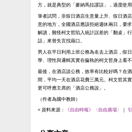
方，就是典型的「麥納馬拉謬誤」，過度使用
筆者試問，非假日酒店生意量上升、假日酒店
意的地方，全國酒店應該拒絕週休兩日，要求
解讀，難怪柯文哲陷入統計誤差的「翻桌」行
話」來替失言找藉口。
男人在平日利用上班公務為名去上酒店，假日
學、理性與邏輯其實在偏執的柯文哲身上看不
最後，在酒店談公務，效率有比較好嗎？在酒
間，平均一天在酒店花費三萬元。柯文哲其實
更可呼應主席的「酒店公務說」。
（作者為國中教師）
< 資料來源：
《自由時報》〈自由廣場〉
｜