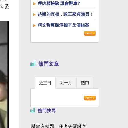
瘦肉精檢驗 誰會翻車?
立委
起叛的真相，致王家貞議員！
柯文哲幫顏清標平反酒帳案
熱門文章
近一月
熱門
近三日
熱門搜尋
請輸入標題、作者等關鍵字