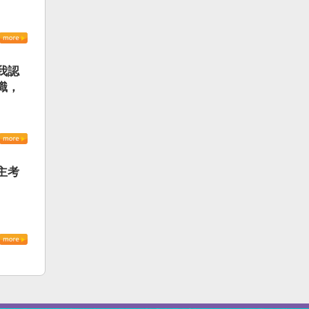
我認
識，
主考