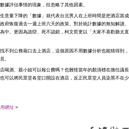
數據評估事情的現象，但忽略了其他因素。
生意量下降的「數據」就代表台北男人在上班時間是把酒店當成
政府恢復過去一週上班六天的政策。對於統計數據的無知解讀、
為中。更因為詭辯、死不認錯，柯文哲更以「大家不喜歡聽太直
找不到公務藉口去上酒店，這個原因不用數據分析也能猜得到，
見。
店喝酒、親小姐可以報公費嗎？也難怪當年的顏清標在擔任議長
也可以將民眾堂各堂口開設在酒店，反正民眾堂人員染黑不在少
引用網址
>