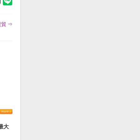
貿 ⇒
最大