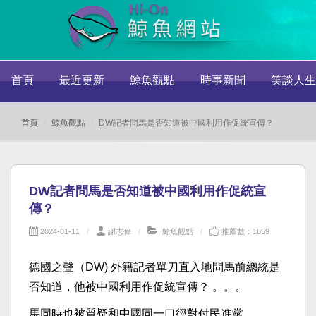
首頁
最近更新
鯨魚觀點
時事新聞
笑談人生
首頁
鯨魚觀點
DW記者問馬是否知道被中國利用作促統宣傳？
DW記者問馬是否知道被中國利用作促統宣
傳？
2024-01-11
謝志偉
鯨魚觀點
推薦數：1859
德國之聲（DW) 外籍記者單刀直入地問馬前總統是
否知道，他被中國利用作促統宣傳？ 。。。
馬同時也被質疑和中國同一口徑對付民進黨。。。