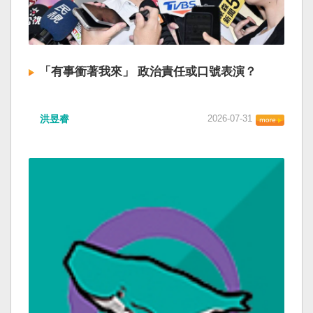
「有事衝著我來」 政治責任或口號表演？
洪昱睿
2026-07-31