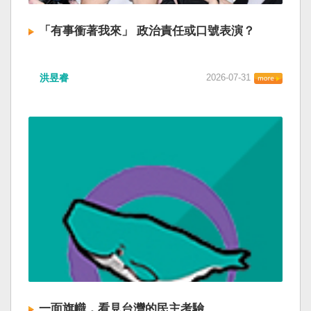
「有事衝著我來」 政治責任或口號表演？
洪昱睿
2026-07-31
一面旗幟，看見台灣的民主考驗