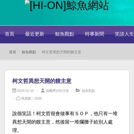
首頁
最近更新
鯨魚觀點
時事新聞
笑談人生
首頁
鯨魚觀點
柯文哲異想天開的餿主意
柯文哲異想天開的餿主意
2024-01-10
福爾摩沙向日葵
鯨魚觀點
推薦數：2506
說個笑話！柯文哲很會做事有ＳＯＰ，他只有一堆
異想天開的餿主意，然後留一堆爛攤子給別人處
理。