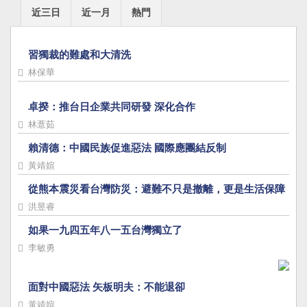
近三日
近一月
熱門
習獨裁的難處和大清洗
林保華
卓揆：推台日企業共同研發 深化合作
林薏茹
賴清德：中國民族促進惡法 國際應團結反制
黃靖媗
從熊本震災看台灣防災：避難不只是撤離，更是生活保障
洪昱睿
如果一九四五年八一五台灣獨立了
李敏勇
面對中國惡法 矢板明夫：不能退卻
黃靖媗