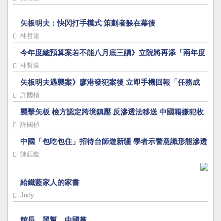
矢板明夫：快閃打手模式 策劃者躲在幕後
林哲遠
今年度總預算案若不能八月底三讀》立院將再添「兩年度
總預算同時審」新惡例
林哲遠
矢板明夫遇襲案》廖港發犯案後 立即手機回報「任務成
功」
許國楨
襲擊矢板 檢方認定跨境鎮壓 反滲透法移送 中國籍嫌犯收
押
許國楨
中國「包吃包住」招待台師遊新疆 學者示警意識形態滲透
陳鈺馥
給鐵藍家人的家書
Judy
館長、黑幫、中國黨