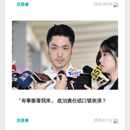
洪昱睿
2026-08-03
「有事衝著我來」 政治責任或口號表演？
洪昱睿
2026-07-31