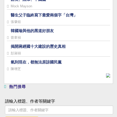
Mock Mayson
醫生父子臨終寫下最愛兩個字「台灣」
張肇烜
韓國瑜與他的黑道好朋友
曾韋禎
揭開蔣經國十大建設的歷史真相
彭淑禎
氣到現在，都無法原諒國民黨
陳增芝
熱門搜尋
請輸入標題、作者等關鍵字