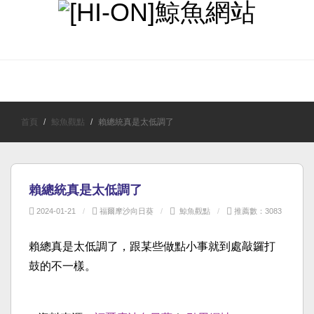
首頁
最近更新
鯨魚觀點
時事新聞
笑談人生
首頁
鯨魚觀點
賴總統真是太低調了
賴總統真是太低調了
2024-01-21
福爾摩沙向日葵
鯨魚觀點
推薦數：3083
賴總真是太低調了，跟某些做點小事就到處敲鑼打
鼓的不一樣。