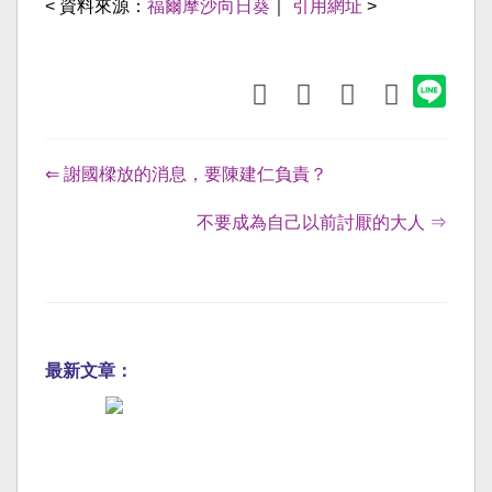
< 資料來源：
福爾摩沙向日葵
｜
引用網址
>
⇐ 謝國樑放的消息，要陳建仁負責？
不要成為自己以前討厭的大人 ⇒
最新文章：