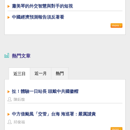
蕭美琴的外交智慧與對手的短視
中國經濟預測報告須反著看
熱門文章
近一月
熱門
近三日
扯！體驗一日站長 頭戴中共國徽帽
陳鈺馥
中方借颱風「交管」台海 海巡署：嚴厲譴責
邱俊福