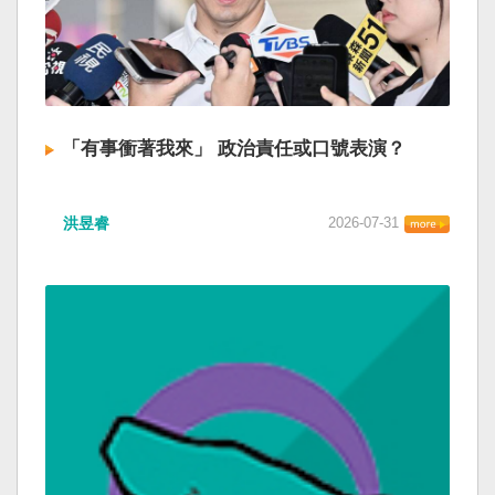
「有事衝著我來」 政治責任或口號表演？
洪昱睿
2026-07-31