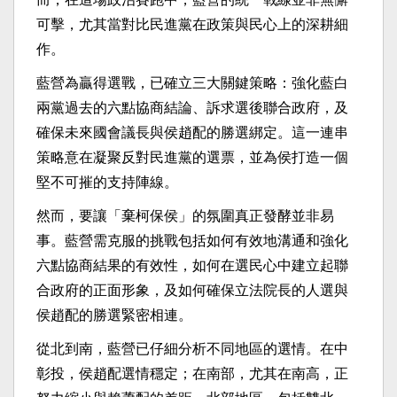
可擊，尤其當對比民進黨在政策與民心上的深耕細
作。
藍營為贏得選戰，已確立三大關鍵策略：強化藍白
兩黨過去的六點協商結論、訴求選後聯合政府，及
確保未來國會議長與侯趙配的勝選綁定。這一連串
策略意在凝聚反對民進黨的選票，並為侯打造一個
堅不可摧的支持陣線。
然而，要讓「棄柯保侯」的氛圍真正發酵並非易
事。藍營需克服的挑戰包括如何有效地溝通和強化
六點協商結果的有效性，如何在選民心中建立起聯
合政府的正面形象，及如何確保立法院長的人選與
侯趙配的勝選緊密相連。
從北到南，藍營已仔細分析不同地區的選情。在中
彰投，侯趙配選情穩定；在南部，尤其在南高，正