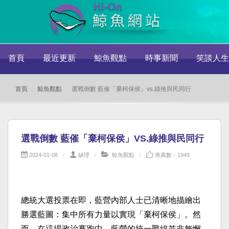
首頁
最近更新
鯨魚觀點
時事新聞
笑談人生
首頁
鯨魚觀點
選戰倒數 藍催「棄柯保侯」vs.綠推與民同行
選戰倒數 藍催「棄柯保侯」VS.綠推與民同行
2024-01-08
缺理
鯨魚觀點
推薦數：1949
總統大選投票在即，藍營內部人士已清晰地描繪出
勝選藍圖：集中所有力量以實現「棄柯保侯」。然
而，在這場政治賽跑中，藍營的統一戰線並非無懈