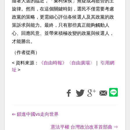
隨著大選的臨近，「棄柯保侯」無疑成為藍營的主
旋律。然而，在這個關鍵時刻，選民不僅需要考慮
政黨的策略，更需細心評估各候選人及其政黨的政
策訴求與能力。最終，只有那些真正能夠觸動人
心、回應民意、並帶來積極改變的政黨與候選人，
才能勝出。
（作者從商）
< 資料來源：
《自由時報》〈自由廣場〉
｜
引用網
址
>
⇐ 鎖進中國vs走向世界
憲法平權 台灣政治改革首部曲 ⇒