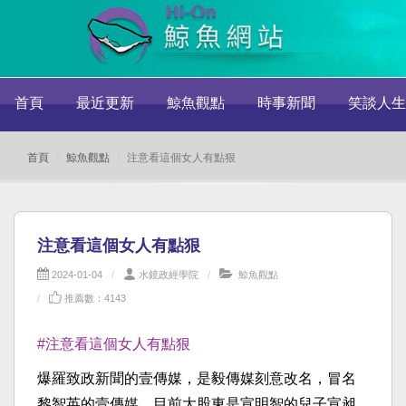
首頁
最近更新
鯨魚觀點
時事新聞
笑談人生
首頁
鯨魚觀點
注意看這個女人有點狠
注意看這個女人有點狠
2024-01-04
水鏡政經學院
鯨魚觀點
推薦數：4143
#注意看這個女人有點狠
爆羅致政新聞的壹傳媒，是毅傳媒刻意改名，冒名
黎智英的壹傳媒，目前大股東是宣明智的兒子宣昶