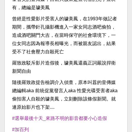
有，總編是璩美鳳
曾經是性愛影片受害人的璩美鳳，在1993年做記者
期間，攜帶針孔攝影機進入一家女同志酒吧偷拍，
造成酒吧關門大吉，在當時保守的社會環境下，一
位女同志因為報導長相曝光，而被親友認出，結果
受不了社會壓力自殺死亡
羅致政駁斥影片造假後，璩美鳳還義正詞嚴說捍衛
新聞自由
隨後羅致政提告檢調介入偵查，原本叫囂的壹傳媒
總編輯aka 前統促黨發言人aka 性愛光碟受害者aka
偷拍害人自殺的璩美鳳，立刻刪除該條假新聞。就
連原始影片也下架....
#選舉最後十天_來路不明的影音都要小心造假
#加百列