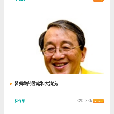
習獨裁的難處和大清洗
林保華
2026-08-05