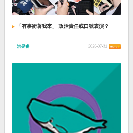
「有事衝著我來」 政治責任或口號表演？
洪昱睿
2026-07-31