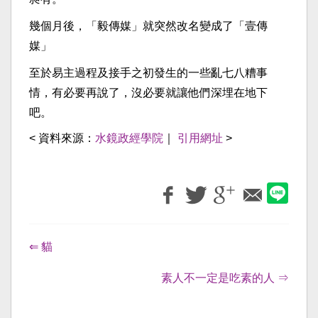
幾個月後，「毅傳媒」就突然改名變成了「壹傳
媒」
至於易主過程及接手之初發生的一些亂七八糟事
情，有必要再說了，沒必要就讓他們深埋在地下
吧。
< 資料來源：
水鏡政經學院
｜
引用網址
>
⇐ 貓
素人不一定是吃素的人 ⇒