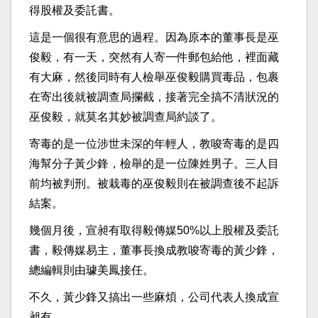
得股權及委託書。
這是一個很有意思的過程。因為原本的董事長是巫
俊毅，有一天，突然有人寄一件郵包給他，裡面藏
有大麻，然後同時有人檢舉巫俊毅購買毒品，包裹
在寄出後就被調查局攔截，接著完全搞不清狀況的
巫俊毅，就莫名其妙被調查局約談了。
寄毒的是一位涉世未深的年輕人，教唆寄毒的是四
海幫分子黃少鋒，檢舉的是一位陳姓男子。三人目
前均被判刑。被栽毒的巫俊毅則在被調查後不起訴
結案。
幾個月後，宣昶有取得毅傳媒50%以上股權及委託
書，毅傳媒易主，董事長換成教唆寄毒的黃少鋒，
總編輯則由璩美鳳接任。
不久，黃少鋒又搞出一些麻煩，公司代表人換成宣
昶有。